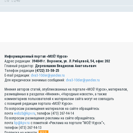
0
240
Информационный портал «МОЁ! Курск»
Адрес редакции:
394049 г. Воронеж, ул. Л.Рябцевой, 54, офис 202
Главный редактор:
Деревяшкин Владислав Анатольевич
Телефон редакции
(4722) 33-58-25
E-mail редакции:
dva3-10der@yandex.ru
Для юридически значимых сообщений:
dva3-10der@yandex.ru
Мнения авторов статей, опубликованных на портале «МОЁ! Курск», материалов,
размещённых в разделах «Мнения», «Народные новости», а также
комментариев пользователей к материалам сайта могут не совпадать
с позицией редакции портала «МОЁ! Курск».
По вопросам размещения материалов на сайте обращайтесь:
почта
webzb@kpv.ru
, телефон (473) 267-94-14
По вопросам размещения рекламы на сайте обращайтесь:
почта
lip@kpv.ru
с пометкой «Реклама на портале "МОЁ! Курск"»,
телефон (473) 267-94-13
RSS
Подписка на новости: