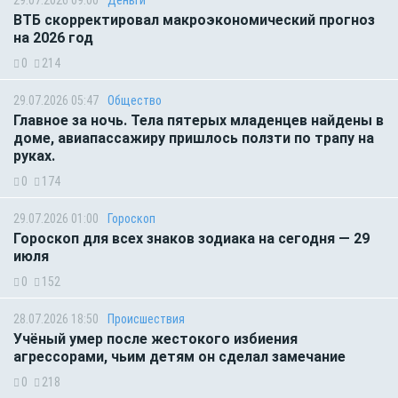
ВТБ скорректировал макроэкономический прогноз
на 2026 год
0
214
29.07.2026 05:47
Общество
Главное за ночь. Тела пятерых младенцев найдены в
доме, авиапассажиру пришлось ползти по трапу на
руках.
0
174
29.07.2026 01:00
Гороскоп
Гороскоп для всех знаков зодиака на сегодня — 29
июля
0
152
28.07.2026 18:50
Происшествия
Учёный умер после жестокого избиения
агрессорами, чьим детям он сделал замечание
0
218