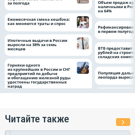
Объем продаж кр
за полгода
наличными в Рос
на 64%
Ежемесячная смена кешбэка:
как меняются траты и спрос
Рефинансировани
в первом полугоди
Ипотечные выдачи в России
выросли на 38% за семь
ВТБ предоставит 
месяцев
рублей на строит
складских компл
Горняки одного
из крупнейших в России и СНГ
Популяция дальн
предприятий по добыче
леопарда выросла
и обогащению железной руды
удостоены государственных
наград
Читайте также