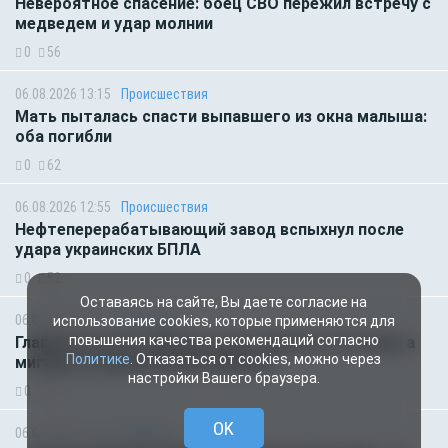
Невероятное спасение: боец СВО пережил встречу с
медведем и удар молнии
0
56
06.08.2026 13:15
Происшествия
Мать пыталась спасти выпавшего из окна малыша:
оба погибли
0
62
06.08.2026 12:55
Происшествия
Нефтеперерабатывающий завод вспыхнул после
удара украинских БПЛА
0
52
Оставаясь на сайте, Вы даете согласие на
06.08.2026 07:11
Общество
использование cookies, которые применяются для
повышения качества рекомендаций согласно
Главное за ночь. Макрон хочет наказать Россию, а
Политике
. Отказаться от cookies, можно через
мигранты изнасиловали ребёнка
настройки Вашего браузера.
0
56
OK
06.08.2026 01:00
Гороскоп