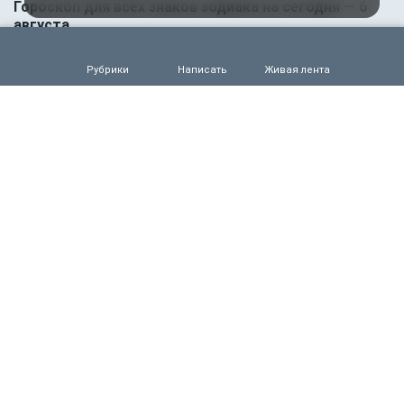
Гороскоп для всех знаков зодиака на сегодня — 6
августа
0
52
Рубрики
Написать
Живая лента
05.08.2026 18:45
Происшествия
Молодого футболиста убило молнией во время
матча на глазах зрителей
0
106
05.08.2026 14:35
Новости партнёров
Горняки одного из крупнейших в России и СНГ
предприятий по добыче и обогащению железной
руды удостоены государственных наград
0
86
05.08.2026 14:01
Общество
Выяснилось, кто не сможет получить
загранпаспорт через МФЦ
0
88