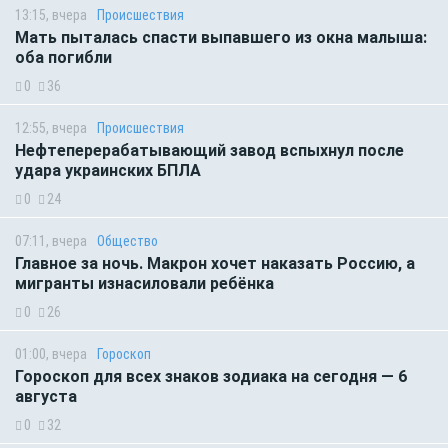
13:15, вчера
Происшествия
Мать пыталась спасти выпавшего из окна малыша:
оба погибли
0
36
12:55, вчера
Происшествия
Нефтеперерабатывающий завод вспыхнул после
удара украинских БПЛА
0
24
07:11, вчера
Общество
Главное за ночь. Макрон хочет наказать Россию, а
мигранты изнасиловали ребёнка
0
26
01:00, вчера
Гороскоп
Гороскоп для всех знаков зодиака на сегодня — 6
августа
0
32