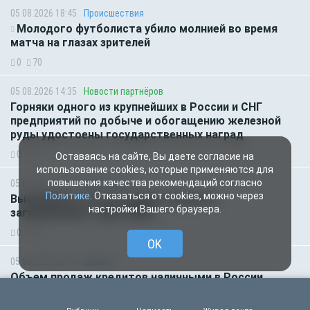
05.08.2026 18:45
Происшествия
Молодого футболиста убило молнией во время
матча на глазах зрителей
0
70
05.08.2026 14:35
Новости партнёров
Горняки одного из крупнейших в России и СНГ
предприятий по добыче и обогащению железной
руды удостоены государственных наград
0
50
Оставаясь на сайте, Вы даете согласие на
использование cookies, которые применяются для
повышения качества рекомендаций согласно
05.08.2026 14:01
Общество
Политике
. Отказаться от cookies, можно через
Выяснилось, кто не сможет получить
настройки Вашего браузера.
загранпаспорт через МФЦ
0
62
OK
05.08.2026 09:00
Деньги
Объем продаж кредитов наличными в России
вырос на 64%