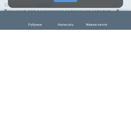
02.08.2026 01:00
Гороскоп
Гороскоп для всех знаков зодиака на сегодня — 2
августа
Рубрики
Написать
Живая лента
0
60
01.08.2026 01:00
Гороскоп
Гороскоп для всех знаков зодиака на сегодня — 1
августа
0
70
31.07.2026 16:50
Происшествия
Обрушение подъезда жилого дома попало на
видео
0
86
31.07.2026 15:40
Происшествия
Подростка и 22-летнюю девушку из России
жестоко убили на популярном курорте в Таиланде
0
90