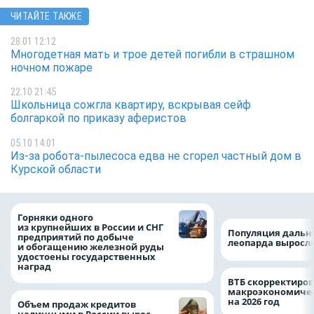
ЧИТАЙТЕ ТАКЖЕ
28.01 12:12
Многодетная мать и трое детей погибли в страшном
ночном пожаре
22.10 21:45
Школьница сожгла квартиру, вскрывая сейф
болгаркой по приказу аферистов
05.10 14:01
Из-за робота-пылесоса едва не сгорел частный дом в
Курской области
Горняки одного
из крупнейших в России и СНГ
Популяция дальн
предприятий по добыче
леопарда выросла
и обогащению железной руды
удостоены государственных
наград
ВТБ скорректиро
макроэкономичес
на 2026 год
Объем продаж кредитов
наличными в России вырос