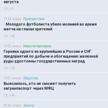
августа
0
4
18:45, вчера
Происшествия
Молодого футболиста убило молнией во время
матча на глазах зрителей
0
46
14:35, вчера
Новости партнёров
Горняки одного из крупнейших в России и СНГ
предприятий по добыче и обогащению железной
руды удостоены государственных наград
0
32
14:01, вчера
Общество
Выяснилось, кто не сможет получить
загранпаспорт через МФЦ
0
48
09:00, вчера
Деньги