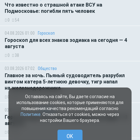
Что известно о страшной атаке ВСУ на
Подмосковье: погибли пять человек
0
54
04.08.2026 01:00
Гороскоп
Гороскоп для всех знаков зодиака на сегодня — 4
августа
0
38
03.08.2026 07:02
Общество
Главное за ночь. Пьяный судоводитель разрубил
винтом катера 5-летнюю девочку, тигр напал
на железнодорожника
Оставаясь на сайте, Вы даете согласие на
0
46
использование cookies, которые применяются для
повышения качества рекомендаций согласно
03.08.2026 01:00
Гороскоп
Политике
. Отказаться от cookies, можно через
Гороскоп для всех знаков зодиака на сегодня — 3
настройки Вашего браузера.
августа
0
52
OK