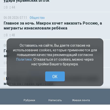
удара украинских БПЛА
0
44
06.08.2026 07:11
Общество
Главное за ночь. Макрон хочет наказать Россию, а
мигранты изнасиловали ребёнка
0
48
06.08.2026 01:00
Гороскоп
Оставаясь на сайте, Вы даете согласие на
использование cookies, которые применяются для
Гороскоп для всех знаков зодиака на сегодня — 6
повышения качества рекомендаций согласно
августа
Политике
. Отказаться от cookies, можно через
0
48
настройки Вашего браузера.
05.08.2026 18:45
Происшествия
OK
Молодого футболиста убило молнией во время
матча на глазах зрителей
0
96
Рубрики
Написать
Живая лента
05.08.2026 14:35
Новости партнёров
Горняки одного из крупнейших в России и СНГ