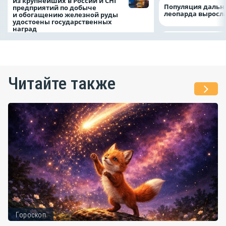
из крупнейших в России и СНГ
Популяция дальн
предприятий по добыче
леопарда выросла
и обогащению железной руды
удостоены государственных
наград
Читайте также
Гороскоп