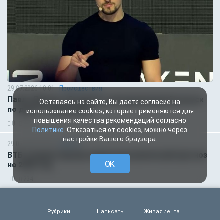
29.07.2026 10:01
Происшествия
Павла Дурова объявили в международный розыск
Оставаясь на сайте, Вы даете согласие на
по делу о терроризме
использование cookies, которые применяются для
повышения качества рекомендаций согласно
0
214
Политике
. Отказаться от cookies, можно через
настройки Вашего браузера.
29.07.2026 09:00
Деньги
ВТБ скорректировал макроэкономический прогноз
OK
на 2026 год
0
234
29.07.2026 05:47
Общество
Главное за ночь. Тела пятерых младенцев найдены в
Рубрики
Написать
Живая лента