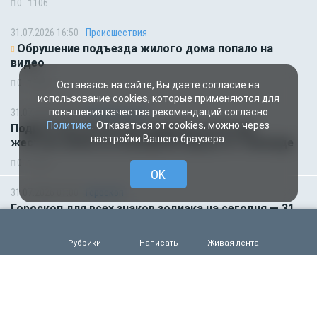
0
106
31.07.2026 16:50
Происшествия
Обрушение подъезда жилого дома попало на
видео
0
120
Оставаясь на сайте, Вы даете согласие на
использование cookies, которые применяются для
повышения качества рекомендаций согласно
31.07.2026 15:40
Происшествия
Политике
. Отказаться от cookies, можно через
Подростка и 22-летнюю девушку из России
настройки Вашего браузера.
жестоко убили на популярном курорте в Таиланде
0
118
OK
31.07.2026 01:00
Гороскоп
Гороскоп для всех знаков зодиака на сегодня — 31
июля
0
122
Рубрики
Написать
Живая лента
30.07.2026 16:00
Деньги
ВТБ предоставит 4,9 млрд рублей на строительство
складских комплексов