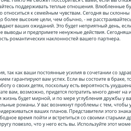
райтесь поддерживать теплые отношения. Влюбленные бу
 относиться к семейным чувствам. Сегодня вы склонны 
о более высокие цели, чем обычно, - не расстраивайтесь
вдают ваших ожиданий. Это будет неприятный день, есл
е выводы и предпримете ненужные действия. Сегодняш
ость романтических наклонностей вашего партнера.
я, так как ваши постоянные усилия в сочетании со здр
ем гарантируют вам успех. Если вы состоите в браке, т
боту о своих детях, поскольку есть вероятность ухудшен
тате вам, возможно, придется потратить много денег на 
 жизнь будет мирной, и по мере углубления дружбы у в
льные романы. У вас возникнут проблемы с тем, чтобы 
идерживаться ваших планов. Представители этого знака
ободное время пойти и встретиться со своими старыми д
ругу повезло, что у него есть вы. Используйте этот моме