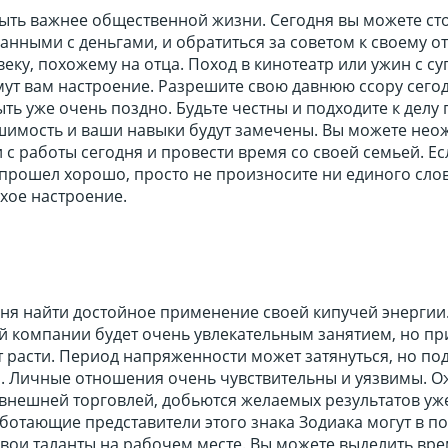
ыть важнее общественной жизни. Сегодня вы можете ст
анными с деньгами, и обратиться за советом к своему о
еку, похожему на отца. Поход в кинотеатр или ужин с суп
мут вам настроение. Разрешите свою давнюю ссору сегод
ыть уже очень поздно. Будьте честны и подходите к делу 
ешимость и ваши навыки будут замечены. Вы можете не
 с работы сегодня и провести время со своей семьей. Ес
 прошел хорошо, просто не произносите ни единого слов
хое настроение.
дня найти достойное применение своей кипучей энергии
 компании будет очень увлекательным занятием, но пр
 расти. Период напряженности может затянуться, но по
. Личные отношения очень чувствительны и уязвимы. О
 с внешней торговлей, добьются желаемых результатов уж
ботающие представители этого знака Зодиака могут в п
вои таланты на рабочем месте. Вы можете выделить вре