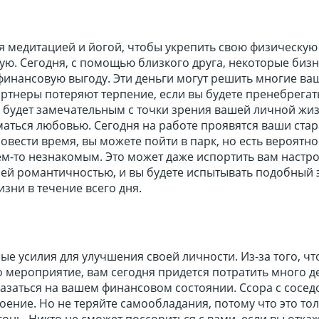
я медитацией и йогой, чтобы укрепить свою физическую
ую. Сегодня, с помощью близкого друга, некоторые биз
финансовую выгоду. Эти деньги могут решить многие ва
ртнеры потеряют терпение, если вы будете пренебрегат
 будет замечательным с точки зрения вашей личной жиз
аться любовью. Сегодня на работе проявятся ваши стар
овести время, вы можете пойти в парк, но есть вероятно
ем-то незнакомым. Это может даже испортить вам настр
ей романтичностью, и вы будете испытывать подобный э
зни в течение всего дня.
е усилия для улучшения своей личности. Из-за того, чт
 мероприятие, вам сегодня придется потратить много де
азаться на вашем финансовом состоянии. Ссора с сосед
оение. Но не теряйте самообладания, потому что это то
гонь. Никто не сможет поссориться с вами, если вы отка