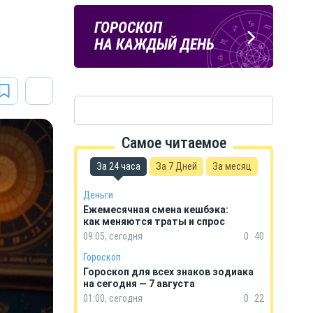
а
ПОГОДА
ГОРОСКОП
В КУРСКЕ
НА КАЖДЫЙ ДЕНЬ
Самое читаемое
За 24 часа
За 7 Дней
За месяц
Деньги
Ежемесячная смена кешбэка:
как меняются траты и спрос
09:05, сегодня
0
40
Гороскоп
Гороскоп для всех знаков зодиака
на сегодня — 7 августа
01:00, сегодня
0
22