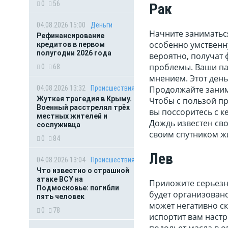
0
56
Рак
04.08.2026 15:00
Деньги
Начните заниматьс
Рефинансирование
особенно умственн
кредитов в первом
полугодии 2026 года
вероятно, получат 
проблемы. Ваши па
0
68
мнением. Этот день
04.08.2026 13:32
Происшествия
Продолжайте заним
Жуткая трагедия в Крыму.
Чтобы с пользой пр
Военный расстрелял трёх
вы поссоритесь с к
местных жителей и
Дождь известен сво
сослуживца
своим спутником жи
0
84
Лев
04.08.2026 13:04
Происшествия
Что известно о страшной
атаке ВСУ на
Приложите серьезны
Подмосковье: погибли
будет организовано
пять человек
может негативно ск
0
78
испортит вам настр
подольет масла в о