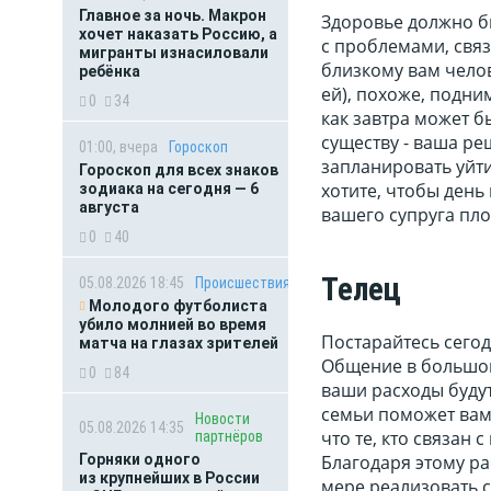
Главное за ночь. Макрон
Здоровье должно б
хочет наказать Россию, а
с проблемами, связ
мигранты изнасиловали
близкому вам челов
ребёнка
ей), похоже, подни
0
34
как завтра может б
существу - ваша р
01:00, вчера
Гороскоп
запланировать уйти
Гороскоп для всех знаков
хотите, чтобы день
зодиака на сегодня — 6
августа
вашего супруга пло
0
40
Телец
05.08.2026 18:45
Происшествия
Молодого футболиста
убило молнией во время
Постарайтесь сего
матча на глазах зрителей
Общение в большой
0
84
ваши расходы будут
семьи поможет вам
Новости
05.08.2026 14:35
что те, кто связан
партнёров
Горняки одного
Благодаря этому ра
из крупнейших в России
мере реализовать с