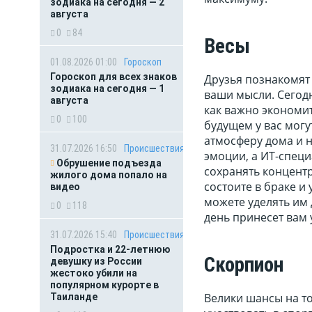
зодиака на сегодня — 2
августа
0
84
Весы
01.08.2026 01:00
Гороскоп
Гороскоп для всех знаков
Друзья познакомят 
зодиака на сегодня — 1
ваши мысли. Сегодн
августа
как важно экономит
0
100
будущем у вас мог
атмосферу дома и 
31.07.2026 16:50
Происшествия
эмоции, а ИТ-специ
Обрушение подъезда
сохранять концентр
жилого дома попало на
состоите в браке и 
видео
можете уделять им 
0
118
день принесет вам 
31.07.2026 15:40
Происшествия
Подростка и 22-летнюю
Скорпион
девушку из России
жестоко убили на
популярном курорте в
Велики шансы на то
Таиланде