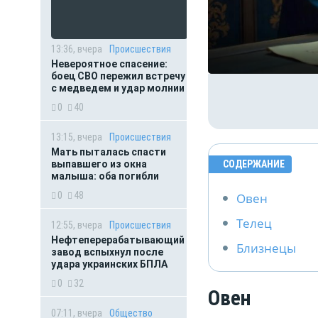
13:36, вчера
Происшествия
Невероятное спасение:
боец СВО пережил встречу
с медведем и удар молнии
0
40
13:15, вчера
Происшествия
Мать пыталась спасти
выпавшего из окна
СОДЕРЖАНИЕ
малыша: оба погибли
0
48
Овен
Телец
12:55, вчера
Происшествия
Нефтеперерабатывающий
Близнецы
завод вспыхнул после
удара украинских БПЛА
0
32
Овен
07:11, вчера
Общество