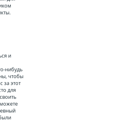
ником
кты.
ься и
то-нибудь
ны, чтобы
 за этот
сто для
своить
 можете
шевный
 были