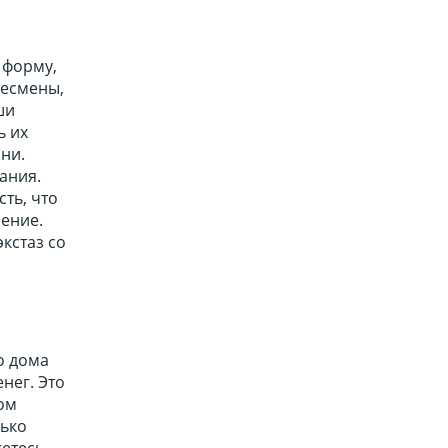
 форму,
несмены,
ши
ь их
ни.
ания.
сть, что
оение.
кстаз со
о дома
нег. Это
ом
лько
жетесь