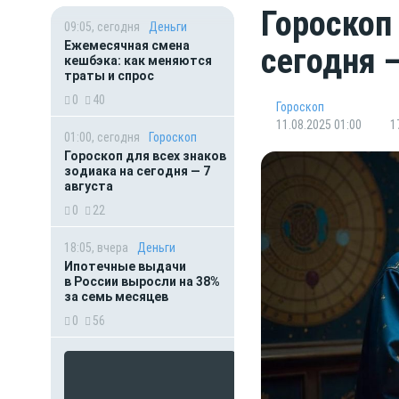
Гороскоп
09:05, сегодня
Деньги
Ежемесячная смена
сегодня —
кешбэка: как меняются
траты и спрос
0
40
Гороскоп
11.08.2025 01:00
1
01:00, сегодня
Гороскоп
Гороскоп для всех знаков
зодиака на сегодня — 7
августа
0
22
18:05, вчера
Деньги
Ипотечные выдачи
в России выросли на 38%
за семь месяцев
0
56