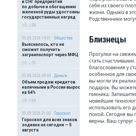
и СНГ предприятий
себя из своего пло
по добыче и обогащению
жизни. Однако в эт
железной руды удостоены
государственных наград
Родственники могут
0
58
Близнецы
05.08.2026 14:01
Общество
Выяснилось, кто не
сможет получить
Прогулки на свежем
загранпаспорт через МФЦ
стать счастливыми.
0
70
благословения у ст
особенное для свое
05.08.2026 09:00
Деньги
вы могли их реализ
Объем продаж кредитов
подарок. Вы можете
наличными в России вырос
на 64%
пикника. Запишите
новейшие технологи
0
60
использовать его д
05.08.2026 01:00
Гороскоп
покой. Сегодня вы 
Гороскоп для всех знаков
верны. Ваш супруг 
зодиака на сегодня — 5
августа