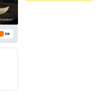
"Шедеврум"
ОК
й