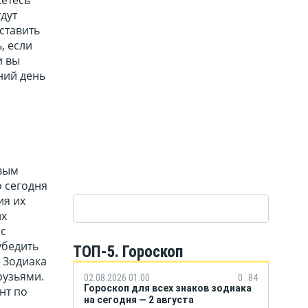
дут
ставить
, если
и вы
ний день
авым
о сегодня
ия их
их
ас
убедить
ТОП-5. Гороскоп
 Зодиака
рузьями.
02.08.2026 01:00
0
84
Гороскоп для всех знаков зодиака
нт по
на сегодня — 2 августа