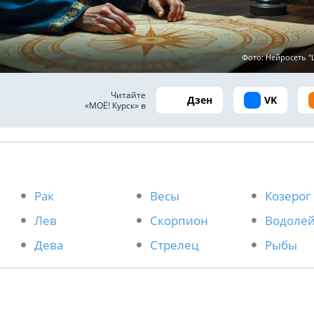
Фото: Нейросеть 
Читайте
Дзен
VK
«МОЁ! Курск» в
Рак
Весы
Козерог
Лев
Скорпион
Водоле
Дева
Стрелец
Рыбы