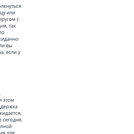
олкнуться
тцу или
ругом (-
ня, так
по
ожиданно
ли вы
а, если у
.
и этом
ддержка
жидается,
е сегодня.
олной
мя для