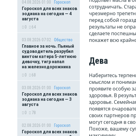
04.08.2026 01:00
Гороскоп
сотрудничать. Ста
Гороскоп для всех знаков
чрезмерно трепетно
зодиака на сегодня — 4
августа
перед собой горазд
результаты не опра
0
64
сделаете поспешны
покажет всю крайн
03.08.2026 07:02
Общество
Главное за ночь. Пьяный
судоводитель разрубил
винтом катера 5-летнюю
Дева
девочку, тигр напал
на железнодорожника
Наберитесь терпени
0
68
смыслом и понимани
03.08.2026 01:00
Гороскоп
проявите особую за
Гороскоп для всех знаков
здоровья. В резуль
зодиака на сегодня — 3
здоровье. Семейная
августа
появятся очаровате
0
78
своих партнеров пр
могут сегодня в св
02.08.2026 01:00
Гороскоп
Похоже, вашему суп
Гороскоп для всех знаков
максимуму.