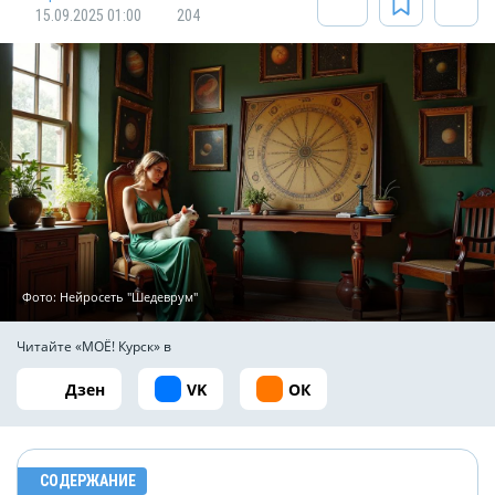
15.09.2025 01:00
204
Фото: Нейросеть "Шедеврум"
Читайте «МОЁ! Курск» в
Дзен
VK
ОК
СОДЕРЖАНИЕ