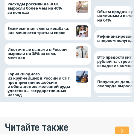
Расходы россиян на ЗОЖ
выросли более чем на 40%
Объем продаж кр
за полгода
наличными в Рос
на 64%
Ежемесячная смена кешбэка:
как меняются траты и спрос
Рефинансировани
в первом полугоди
Ипотечные выдачи в России
выросли на 38% за семь
ВТБ предоставит 
месяцев
рублей на строит
складских компл
Горняки одного
из крупнейших в России и СНГ
Популяция дальн
предприятий по добыче
леопарда выросла
и обогащению железной руды
удостоены государственных
наград
Читайте также