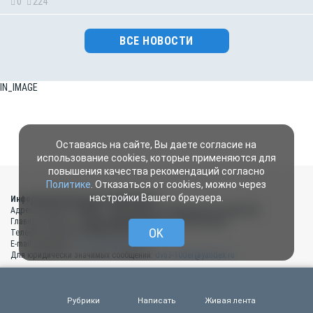
0
224
ВСЕ НОВОСТИ
IN_IMAGE
Оставаясь на сайте, Вы даете согласие на
использование cookies, которые применяются для
повышения качества рекомендаций согласно
Политике
. Отказаться от cookies, можно через
настройки Вашего браузера.
Информационный портал «МОЁ! Курск»
Адрес редакции:
394049 г. Воронеж, ул. Л.Рябцевой, 54, офис 202
Главный редактор:
Деревяшкин Владислав Анатольевич
OK
Телефон редакции
(4722) 33-58-25
E-mail редакции:
dva3-10der@yandex.ru
Для юридически значимых сообщений:
dva3-10der@yandex.ru
Мнения авторов статей, опубликованных на портале «МОЁ! Курск», материалов,
размещённых в разделах «Мнения», «Народные новости», а также
комментариев пользователей к материалам сайта могут не совпадать
Рубрики
Написать
Живая лента
с позицией редакции портала «МОЁ! Курск».