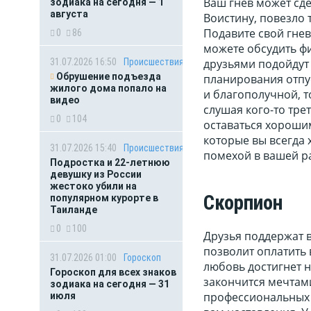
Ваш гнев может сде
зодиака на сегодня — 1
августа
Воистину, повезло 
Подавите свой гнев
0
86
можете обсудить фи
31.07.2026 16:50
Происшествия
друзьями подойдут 
Обрушение подъезда
планирования отпус
жилого дома попало на
и благополучной, т
видео
слушая кого-то тре
0
104
оставаться хорошим
которые вы всегда 
31.07.2026 15:40
Происшествия
помехой в вашей ра
Подростка и 22-летнюю
девушку из России
жестоко убили на
Скорпион
популярном курорте в
Таиланде
0
100
Друзья поддержат в
позволит оплатить 
31.07.2026 01:00
Гороскоп
любовь достигнет 
Гороскоп для всех знаков
закончится мечтами
зодиака на сегодня — 31
профессиональных к
июля