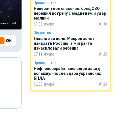
Происшествия
Невероятное спасение: боец СВО
пережил встречу с медведем и удар
молнии
ировано ИИ
13:36, вчера
0
30
Общество
Главное за ночь. Макрон хочет
ОК
наказать Россию, а мигранты
изнасиловали ребёнка
07:11, вчера
0
26
Происшествия
Нефтеперерабатывающий завод
вспыхнул после удара украинских
БПЛА
12:55, вчера
0
24
й