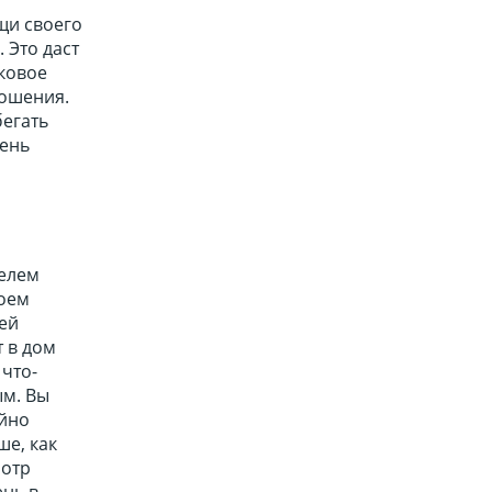
щи своего
 Это даст
ковое
ношения.
бегать
день
телем
воем
тей
т в дом
 что-
ым. Вы
айно
е, как
мотр
ень в