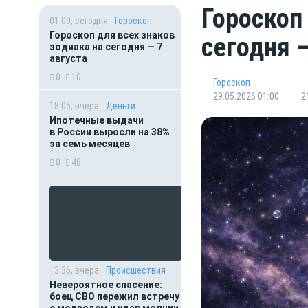
Гороскоп
01:00, сегодня
Гороскоп
Гороскоп для всех знаков
сегодня 
зодиака на сегодня — 7
августа
0
10
Гороскоп
29.05.2026 01:00
2
18:05, вчера
Деньги
Ипотечные выдачи
в России выросли на 38%
за семь месяцев
0
48
13:36, вчера
Происшествия
Невероятное спасение:
боец СВО пережил встречу
с медведем и удар молнии