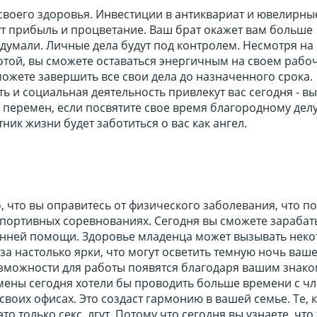
своего здоровья. Инвестиции в антиквариат и ювелирны
т прибыль и процветание. Ваш брат окажет вам больше
думали. Личные дела будут под контролем. Несмотря на
отой, вы сможете оставаться энергичным на своем рабо
можете завершить все свои дела до назначенного срока.
ь и социальная деятельность привлекут вас сегодня - в
перемен, если посвятите свое время благородному делу
ник жизни будет заботиться о вас как ангел.
, что вы оправитесь от физического заболевания, что п
спортивных соревнованиях. Сегодня вы сможете зарабат
онней помощи. Здоровье младенца может вызывать нек
за настолько ярки, что могут осветить темную ночь ваш
зможности для работы появятся благодаря вашим знак
ены сегодня хотели бы проводить больше времени с ч
своих офисах. Это создаст гармонию в вашей семье. Те, 
 это только секс, лгут. Потому что сегодня вы узнаете, что