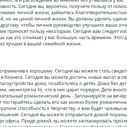
вкость. Сегодня вы, вероятно, получите пользу от помо
Помимо личной жизни, займитесь благотворительностью.
й, но не ценой личной жизни. Вы должны уделять одина
и другому, чтобы личное руководство улучшило ваши от
ие приносят пользу некоторым. Сегодня вам следует из
так как это отнимает у вас большую часть времени. Этот 
 из лучших в вашей семейной жизни.
осприимчив к хорошему. Сегодня вы можете стать свиде
в бизнесе. Сегодня вы можете достичь новых высот в с
агоустройства дома, позаботьтесь о детях. Дома без де
и, несмотря на то, что в них царит порядок. Дети внося
екательный романтический день - Запланируйте на вечер
и постарайтесь сделать его как можно более романтичн
утратили способность к творчеству, и вам будет чрезвыч
решения. Сегодня вы можете отправиться домой пораньш
 до офиса. Придя домой, вы можете запланировать прос
у в парк с членами семьи. Сегодня у вас будет лучший д