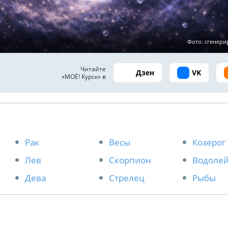
Фото: сгенер
Читайте
Дзен
VK
«МОЁ! Курск» в
Рак
Весы
Козерог
Лев
Скорпион
Водоле
Дева
Стрелец
Рыбы