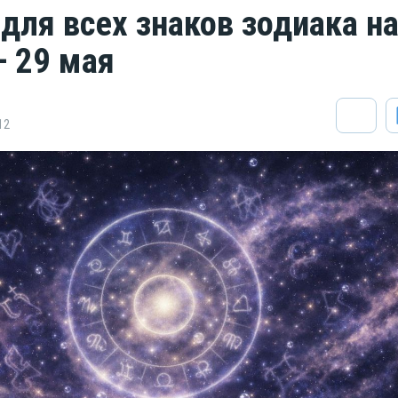
 для всех знаков зодиака н
— 29 мая
12