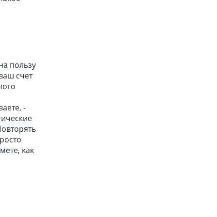
на пользу
ваш счет
ного
аете, -
нтические
Повторять
просто
мете, как