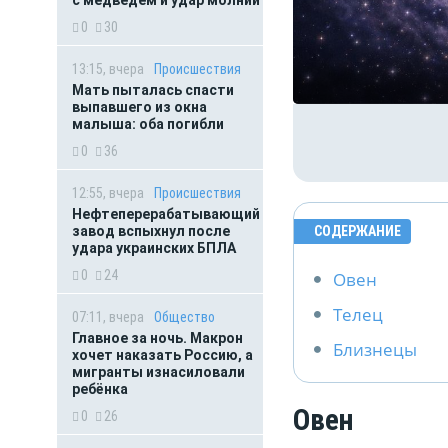
0
30
13:15, вчера
Происшествия
Мать пыталась спасти
выпавшего из окна
малыша: оба погибли
0
36
12:55, вчера
Происшествия
Нефтеперерабатывающий
завод вспыхнул после
СОДЕРЖАНИЕ
удара украинских БПЛА
0
24
Овен
Телец
07:11, вчера
Общество
Главное за ночь. Макрон
Близнецы
хочет наказать Россию, а
мигранты изнасиловали
ребёнка
Овен
0
26