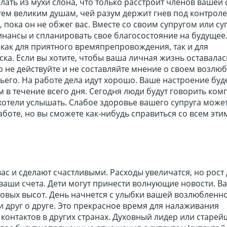
лать из мухи слона, что только расстроит членов вашей 
тем великим душам, чей разум держит гнев под контроле
, пока он не обжег вас. Вместе со своим супругом или су
нансы и спланировать свое благосостояние на будущее.
как для приятного времяпрепровождения, так и для
ка. Если вы хотите, чтобы ваша личная жизнь оставалас
о не действуйте и не составляйте мнение о своем возлю
тьего. На работе дела идут хорошо. Ваше настроение буд
 в течение всего дня. Сегодня люди будут говорить ком
хотели услышать. Слабое здоровье вашего супруга может
боте, но вы сможете как-нибудь справиться со всем эти
ас и сделают счастливыми. Расходы увеличатся, но рост
ваши счета. Дети могут принести волнующие новости. В
новых высот. День начнется с улыбки вашей возлюбленн
 друг о друге. Это прекрасное время для налаживания
онтактов в других странах. Духовный лидер или старей