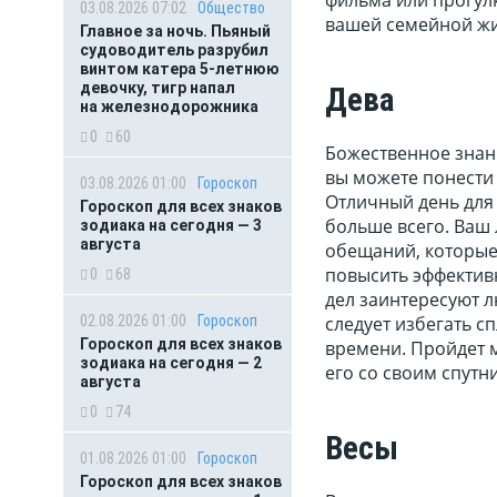
03.08.2026 07:02
Общество
вашей семейной жи
Главное за ночь. Пьяный
судоводитель разрубил
винтом катера 5-летнюю
девочку, тигр напал
Дева
на железнодорожника
0
60
Божественное знани
вы можете понести 
03.08.2026 01:00
Гороскоп
Отличный день для 
Гороскоп для всех знаков
больше всего. Ваш 
зодиака на сегодня — 3
августа
обещаний, которые
повысить эффективн
0
68
дел заинтересуют 
02.08.2026 01:00
Гороскоп
следует избегать сп
Гороскоп для всех знаков
времени. Пройдет м
зодиака на сегодня — 2
его со своим спутн
августа
0
74
Весы
01.08.2026 01:00
Гороскоп
Гороскоп для всех знаков