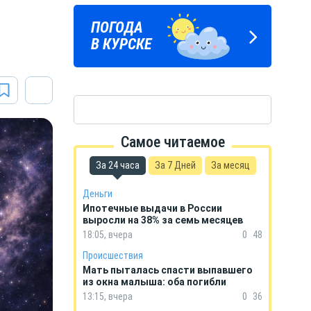
а
ПОГОДА
ГОРОСКОП
В КУРСКЕ
НА КАЖДЫЙ ДЕНЬ
Самое читаемое
За 24 часа
За 7 Дней
За месяц
Деньги
Ипотечные выдачи в России
выросли на 38% за семь месяцев
18:05, вчера
0
48
Происшествия
Мать пыталась спасти выпавшего
из окна малыша: оба погибли
13:15, вчера
0
36