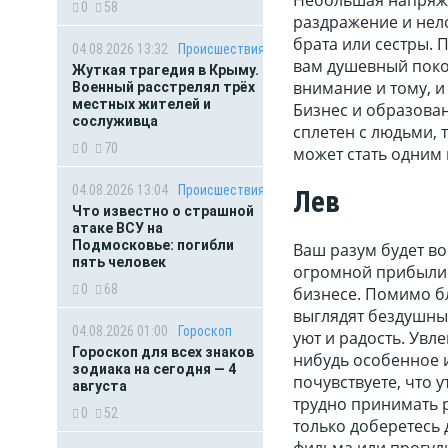
0
58
раздражение и нело
брата или сестры. 
04.08.2026 13:32
Происшествия
вам душевный поко
Жуткая трагедия в Крыму.
внимание и тому, 
Военный расстрелял трёх
местных жителей и
Бизнес и образован
сослуживца
сплетен с людьми, 
0
70
может стать одним
04.08.2026 13:04
Происшествия
Лев
Что известно о страшной
атаке ВСУ на
Подмосковье: погибли
Ваш разум будет в
пять человек
огромной прибыли 
0
68
бизнесе. Помимо бл
выглядят бездушным
04.08.2026 01:00
Гороскоп
уют и радость. Увл
Гороскоп для всех знаков
нибудь особенное 
зодиака на сегодня — 4
почувствуете, что 
августа
трудно принимать 
0
52
только доберетесь
фильма или прогулк