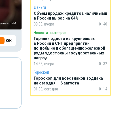
Деньги
Объем продаж кредитов наличными
в России вырос на 64%
ировано ИИ
09:00, вчера
0
40
Новости партнёров
Горняки одного из крупнейших
ОК
в России и СНГ предприятий
по добыче и обогащению железной
руды удостоены государственных
наград
14:35, вчера
0
32
Гороскоп
Гороскоп для всех знаков зодиака
на сегодня — 6 августа
й
01:00, сегодня
0
14