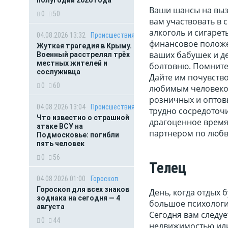
полугодии 2026 года
Ваши шансы на выз
0
50
вам участвовать в 
алкоголь и сигарет
04.08.2026 13:32
Происшествия
финансовое положен
Жуткая трагедия в Крыму.
ваших бабушек и де
Военный расстрелял трёх
местных жителей и
болтовню. Помните
сослуживца
Дайте им почувство
0
60
любимым человеком,
розничных и оптовы
04.08.2026 13:04
Происшествия
трудно сосредоточи
Что известно о страшной
драгоценное время
атаке ВСУ на
партнером по любв
Подмосковье: погибли
пять человек
0
56
Телец
04.08.2026 01:00
Гороскоп
Гороскоп для всех знаков
День, когда отдых 
зодиака на сегодня — 4
большое психологич
августа
Сегодня вам следуе
0
44
недвижимостью или