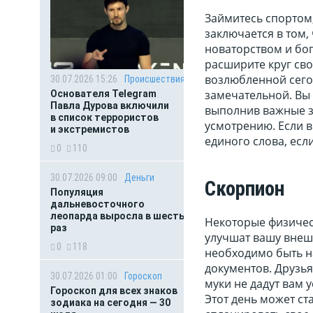
Займитесь спортом,
заключается в том,
новаторством и бо
расширите круг сво
возлюбленной сегод
30.07.2026 15:26
Происшествия
замечательной. Вы 
Основателя Telegram
Павла Дурова включили
выполнив важные з
в список террористов
усмотрению. Если в
и экстремистов
единого слова, есл
0
110
30.07.2026 09:00
Деньги
Скорпион
Популяция
дальневосточного
леопарда выросла в шесть
Некоторые физичес
раз
улучшат вашу внешн
0
118
необходимо быть н
документов. Друзь
30.07.2026 01:00
Гороскоп
муки не дадут вам 
Гороскоп для всех знаков
Этот день может ст
зодиака на сегодня — 30