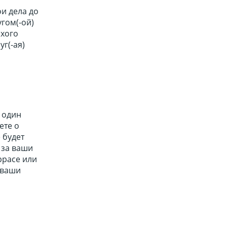
и дела до
гом(-ой)
охого
г(-ая)
 один
ете о
 будет
 за ваши
ррасе или
 ваши