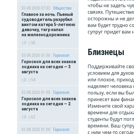
чтобы не задеть чу
03.08.2026 07:02
Общество
связях. Путешестви
Главное за ночь. Пьяный
осторожны и не дел
судоводитель разрубил
вам будет трудно с
винтом катера 5-летнюю
девочку, тигр напал
супруг придет вам 
на железнодорожника
0
50
Близнецы
03.08.2026 01:00
Гороскоп
Гороскоп для всех знаков
Поддерживайте сво
зодиака на сегодня — 3
августа
условием для духов
или плохое, прихо
0
54
наделяет человека
пользу, если вы бы
02.08.2026 01:00
Гороскоп
принесет вам фина
Гороскоп для всех знаков
зодиака на сегодня — 2
Измените свой хара
августа
времени для отдыха
0
62
студенты будут пог
времени. Ваш супру
01.08.2026 01:00
Гороскоп
с ним чем-то сегодн