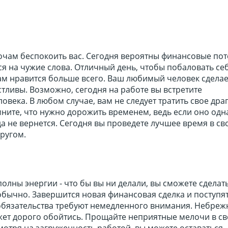
очам беспокоить вас. Сегодня вероятны финансовые пот
ся на чужие слова. Отличный день, чтобы побаловать се
вам нравится больше всего. Ваш любимый человек сделае
тливы. Возможно, сегодня на работе вы встретите
овека. В любом случае, вам не следует тратить свое др
мните, что нужно дорожить временем, ведь если оно од
да не вернется. Сегодня вы проведете лучшее время в св
ругом.
полны энергии - что бы вы ни делали, вы сможете сделать
обычно. Завершится новая финансовая сделка и поступя
обязательства требуют немедленного внимания. Небрежн
ет дорого обойтись. Прощайте неприятные мелочи в с
отря на загруженность работой, вы можете оставаться