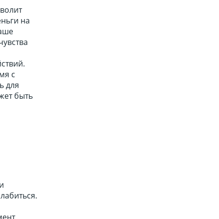
зволит
еньги на
ваше
чувства
ствий.
мя с
ь для
жет быть
м
и
лабиться.
ент,