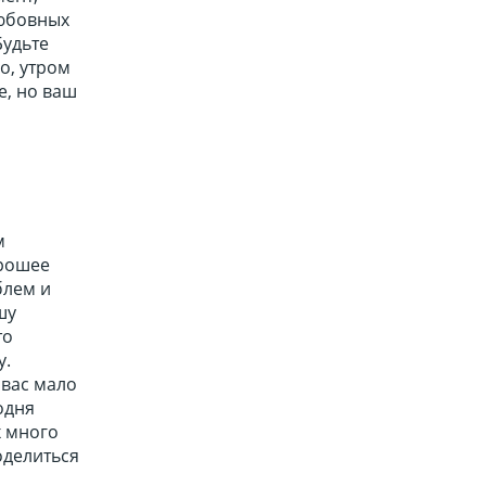
любовных
Будьте
о, утром
е, но ваш
м
орошее
блем и
шу
то
у.
 вас мало
одня
х много
оделиться