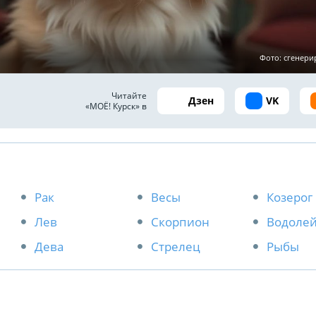
Фото: сгенер
Читайте
Дзен
VK
«МОЁ! Курск» в
Рак
Весы
Козерог
Лев
Скорпион
Водоле
Дева
Стрелец
Рыбы