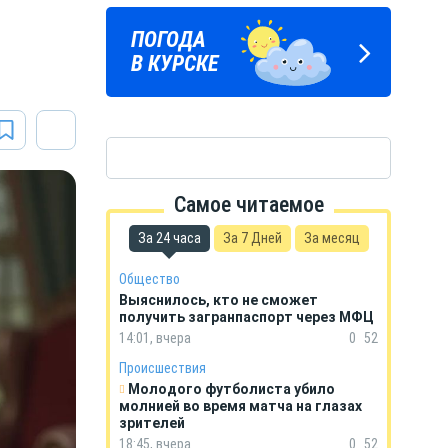
а
ПОГОДА
ГОРОСКОП
В КУРСКЕ
НА КАЖДЫЙ ДЕНЬ
Самое читаемое
За 24 часа
За 7 Дней
За месяц
Общество
Выяснилось, кто не сможет
получить загранпаспорт через МФЦ
14:01, вчера
0
52
Происшествия
Молодого футболиста убило
молнией во время матча на глазах
зрителей
18:45, вчера
0
52