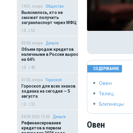
14:01, вчера
Общество
Выяснилось, кто не
сможет получить
загранпаспорт через МФЦ
0
52
09:00, вчера
Деньги
Объем продаж кредитов
наличными в России вырос
на 64%
0
40
СОДЕРЖАНИЕ
01:00, вчера
Гороскоп
Овен
Гороскоп для всех знаков
зодиака на сегодня — 5
Телец
августа
Близнецы
0
32
04.08.2026 15:00
Деньги
Овен
Рефинансирование
кредитов в первом