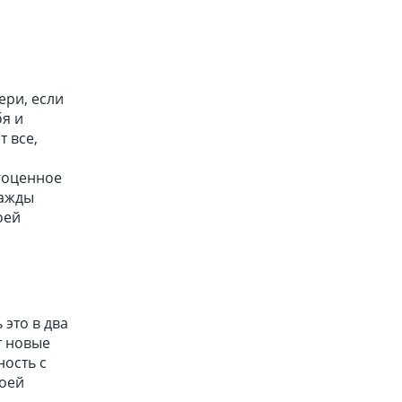
ери, если
бя и
т все,
агоценное
нажды
оей
 это в два
т новые
ость с
воей