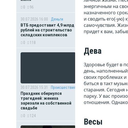
энергичным на свое
0
96
назначенного срока
и сводить его(-ую) 
30.07.2026 16:00
Деньги
самочувствия. Жизн
ВТБ предоставит 4,9 млрд
рублей на строительство
придет к вам, забы
складских комплексов
0
118
Дева
Здоровье будет в п
день, наполненный 
своих проблемах и 
биться в такт музы
30.07.2026 15:31
Происшествия
старания. Сегодня 
Праздник обернулся
парку. У вас произ
трагедией: жениха
отношения. Однако 
зарезали на собственной
свадьбе
0
124
Весы