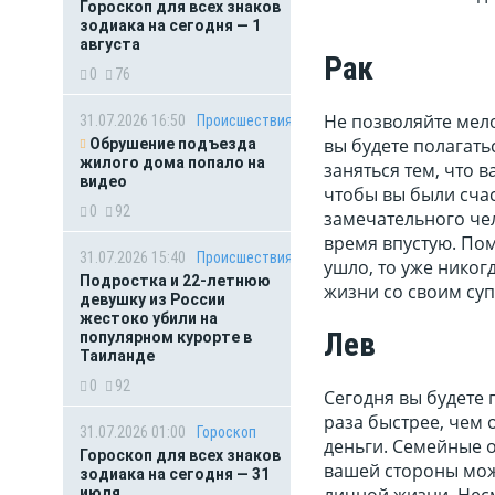
Гороскоп для всех знаков
зодиака на сегодня — 1
августа
Рак
0
76
Не позволяйте мел
31.07.2026 16:50
Происшествия
вы будете полагать
Обрушение подъезда
жилого дома попало на
заняться тем, что 
видео
чтобы вы были счас
0
92
замечательного чел
время впустую. По
31.07.2026 15:40
Происшествия
ушло, то уже никог
Подростка и 22-летнюю
жизни со своим суп
девушку из России
жестоко убили на
Лев
популярном курорте в
Таиланде
0
92
Сегодня вы будете 
раза быстрее, чем 
31.07.2026 01:00
Гороскоп
деньги. Семейные 
Гороскоп для всех знаков
вашей стороны мож
зодиака на сегодня — 31
личной жизни. Несм
июля