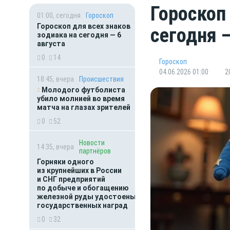
Гороскоп
01:00, сегодня
Гороскоп
Гороскоп для всех знаков
сегодня 
зодиака на сегодня — 6
августа
0
14
Гороскоп
04.06.2026 01:00
2
18:45, вчера
Происшествия
Молодого футболиста
убило молнией во время
матча на глазах зрителей
0
52
Новости
14:35, вчера
партнёров
Горняки одного
из крупнейших в России
и СНГ предприятий
по добыче и обогащению
железной руды удостоены
государственных наград
0
32