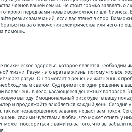
вства членов вашей семьи. Не стоит громко заявлять о 
я откроют перед вами новые возможности для бизнеса. 
айте резких замечаний, если вас втянут в спор. Возможн
обраться из-за отключения электричества или чего-то ещ
на помощь.
е психическое здоровье, которое является необходимы
ной жизни. Разум - это врата в жизнь, потому что все, х
дит через разум. Он помогает в решении жизненных про
 необходимым светом. Суд примет сегодня решение в ва
ли вовлечены в дело, касающееся денежных вопросов. Э
нсовую выгоду. Эмоциональный риск будет в вашу польз
ктер и продолжайте влюбляться каждый день. Сегодня у
, так как незавершенное задание не даст вам покоя. Сег
лощены своими чувствами любви, что может отнять у ни
г может поссориться с вами из-за того, что вы забыли п
я.