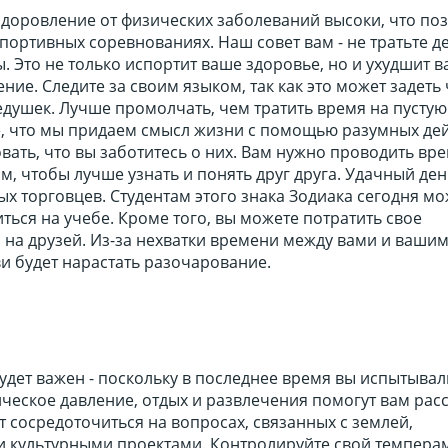
доровление от физических заболеваний высоки, что по
спортивных соревнованиях. Наш совет вам - не тратьте д
ы. Это не только испортит ваше здоровье, но и ухудшит 
ие. Следите за своим языком, так как это может задеть 
душек. Лучше промолчать, чем тратить время на пустую
, что мы придаем смысл жизни с помощью разумных дей
вать, что вы заботитесь о них. Вам нужно проводить вре
 чтобы лучше узнать и понять друг друга. Удачный ден
х торговцев. Студентам этого знака Зодиака сегодня мо
ться на учебе. Кроме того, вы можете потратить свое
 на друзей. Из-за нехватки времени между вами и ваши
и будет нарастать разочарование.
будет важен - поскольку в последнее время вы испытывал
еское давление, отдых и развлечения помогут вам расс
т сосредоточиться на вопросах, связанных с землей,
 культурными проектами. Контролируйте свой темперам