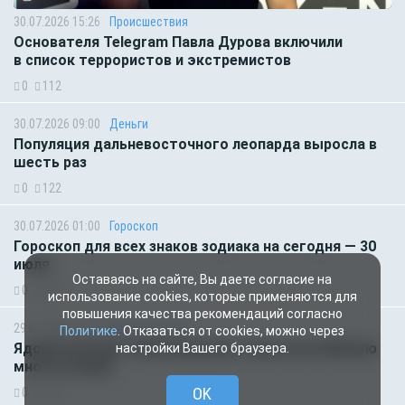
30.07.2026 15:26
Происшествия
Основателя Telegram Павла Дурова включили
в список террористов и экстремистов
0
112
30.07.2026 09:00
Деньги
Популяция дальневосточного леопарда выросла в
шесть раз
0
122
30.07.2026 01:00
Гороскоп
Гороскоп для всех знаков зодиака на сегодня — 30
июля
Оставаясь на сайте, Вы даете согласие на
0
108
использование cookies, которые применяются для
повышения качества рекомендаций согласно
29.07.2026 18:31
Происшествия
Политике
. Отказаться от cookies, можно через
Ядовитый паук «заблокировал» вход в российскую
настройки Вашего браузера.
многоэтажку
OK
0
124