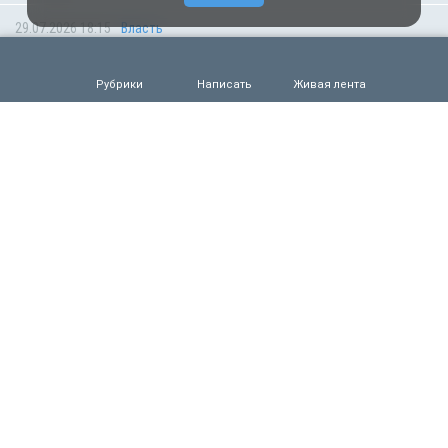
29.07.2026 18:15
Власть
Медведев высказался по поводу сообщений
о якобы грядущей мобилизации
Рубрики
Написать
Живая лента
0
128
29.07.2026 10:01
Происшествия
Павла Дурова объявили в международный розыск
по делу о терроризме