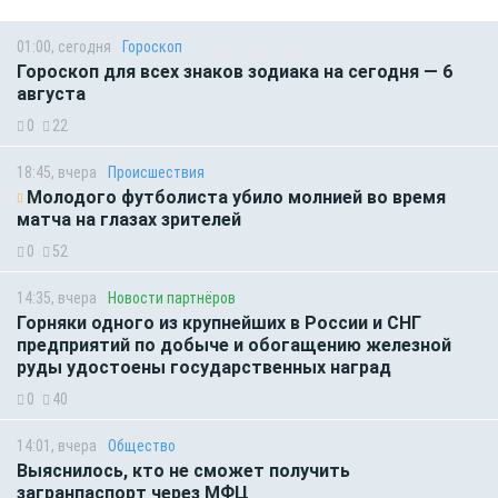
01:00, сегодня
Гороскоп
Гороскоп для всех знаков зодиака на сегодня — 6
августа
0
22
18:45, вчера
Происшествия
Молодого футболиста убило молнией во время
матча на глазах зрителей
0
52
14:35, вчера
Новости партнёров
Горняки одного из крупнейших в России и СНГ
предприятий по добыче и обогащению железной
руды удостоены государственных наград
0
40
14:01, вчера
Общество
Выяснилось, кто не сможет получить
загранпаспорт через МФЦ