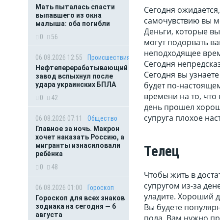
Мать пыталась спасти
Сегодня ожидается,
выпавшего из окна
самочувствию вы мо
малыша: оба погибли
Деньги, которые вы
0
56
могут подорвать ва
неподходящее время
06.08.2026 12:55
Происшествия
Сегодня непредска
Нефтеперерабатывающий
Сегодня вы узнаете
завод вспыхнул после
будет по-настоящем
удара украинских БПЛА
времени на то, что
0
42
день прошел хорошо
супруга плохое нас
06.08.2026 07:11
Общество
Главное за ночь. Макрон
хочет наказать Россию, а
мигранты изнасиловали
Телец
ребёнка
0
48
Чтобы жить в доста
супругом из-за де
06.08.2026 01:00
Гороскоп
уладите. Хороший д
Гороскоп для всех знаков
Вы будете популяр
зодиака на сегодня — 6
августа
пола. Вам нужно пр