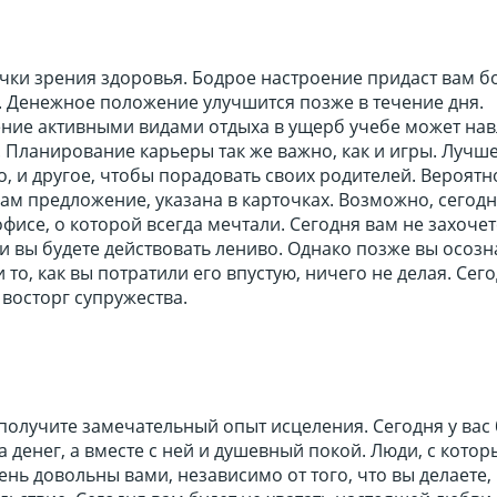
чки зрения здоровья. Бодрое настроение придаст вам б
. Денежное положение улучшится позже в течение дня.
ние активными видами отдыха в ущерб учебе может нав
. Планирование карьеры так же важно, как и игры. Лучш
о, и другое, чтобы порадовать своих родителей. Вероятно
 вам предложение, указана в карточках. Возможно, сегод
офисе, о которой всегда мечтали. Сегодня вам не захочет
, и вы будете действовать лениво. Однако позже вы осозн
 то, как вы потратили его впустую, ничего не делая. Сег
восторг супружества.
 получите замечательный опыт исцеления. Сегодня у вас 
 денег, а вместе с ней и душевный покой. Люди, с кото
чень довольны вами, независимо от того, что вы делаете,