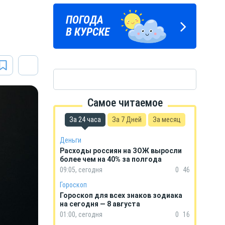
а
ПОГОДА
ГОРОСКОП
В КУРСКЕ
НА КАЖДЫЙ ДЕНЬ
Самое читаемое
За 24 часа
За 7 Дней
За месяц
Деньги
Расходы россиян на ЗОЖ выросли
более чем на 40% за полгода
09:05, сегодня
0
46
Гороскоп
Гороскоп для всех знаков зодиака
на сегодня — 8 августа
01:00, сегодня
0
16