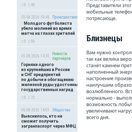
Представители этог
0
48
мобильные телефон
05.08.2026 18:45
Происшествия
потрясающе.
Молодого футболиста
убило молнией во время
матча на глазах зрителей
Близнецы
0
96
Вам нужно контроли
Новости
05.08.2026 14:35
так как велика вер
партнёров
Горняки одного
станет камнем прет
из крупнейших в России
наполненный энерг
и СНГ предприятий
настроение произв
по добыче и обогащению
наилучшим образом,
железной руды удостоены
государственных наград
возлюбленного. Вс
нормально - выполн
0
72
возможность побыт
05.08.2026 14:01
Общество
увеличивают нагруз
Выяснилось, кто не
всего дня.
сможет получить
загранпаспорт через МФЦ