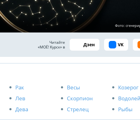
Фото: сгенер
Читайте
Дзен
VK
«МОЁ! Курск» в
Рак
Весы
Козерог
Лев
Скорпион
Водоле
Дева
Стрелец
Рыбы