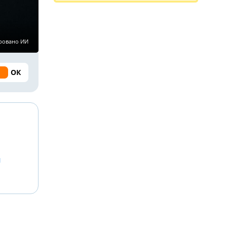
ировано ИИ
ОК
й