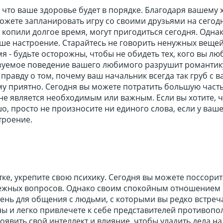
 что ваше здоровье будет в порядке. Благодаря вашему
жете запланировать игру со своими друзьями на сегодн
 копили долгое время, могут пригодиться сегодня. Одна
ше настроение. Старайтесь не говорить ненужных вещей
 - будьте осторожны, чтобы не обидеть тех, кого вы лю
зуемое поведение вашего любимого разрушит романтик
 правду о том, почему ваш начальник всегда так груб с в
у приятно. Сегодня вы можете потратить большую часть
 не является необходимым или важным. Если вы хотите, 
, просто не произносите ни единого слова, если у ваш
троение.
тке, укрепите свою психику. Сегодня вы можете поссорит
нежных вопросов. Однако своим спокойным отношением 
ень для общения с людьми, с которыми вы редко встреч
ны и легко привлечете к себе представителей противоп
оявить свой интеллект и влияние, чтобы уладить дела на