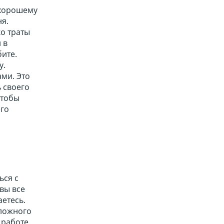
 хорошему
я.
ко траты
 в
бите.
у.
ами. Это
 своего
чтобы
его
ься с
вы все
аетесь.
оложного
 работе.