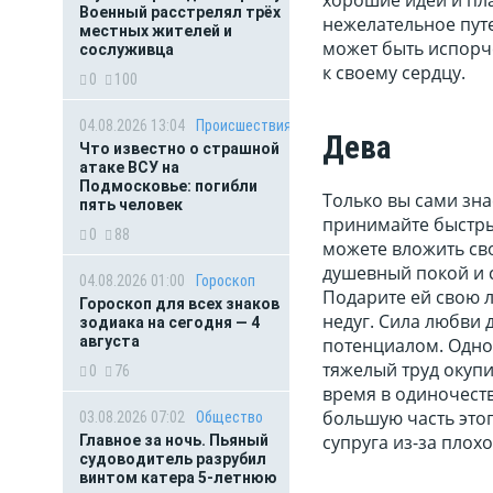
Военный расстрелял трёх
нежелательное путе
местных жителей и
может быть испорче
сослуживца
к своему сердцу.
0
100
04.08.2026 13:04
Происшествия
Дева
Что известно о страшной
атаке ВСУ на
Подмосковье: погибли
Только вы сами зна
пять человек
принимайте быстрые
0
88
можете вложить сво
душевный покой и с
04.08.2026 01:00
Гороскоп
Подарите ей свою л
Гороскоп для всех знаков
недуг. Сила любви
зодиака на сегодня — 4
августа
потенциалом. Одно
тяжелый труд окупи
0
76
время в одиночеств
большую часть этог
03.08.2026 07:02
Общество
супруга из-за плох
Главное за ночь. Пьяный
судоводитель разрубил
винтом катера 5-летнюю