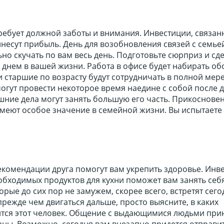
ребует должной заботы и внимания. Инвестиции, связан
несут прибыль. День для возобновления связей с семье
но скучать по вам весь день. Подготовьте сюрприз и сде
днем в вашей жизни. Работа в офисе будет набирать об
и старшие по возрасту будут сотрудничать в полной мере
огут провести некоторое время наедине с собой после 
ние дела могут занять большую его часть. Прикосновен
меют особое значение в семейной жизни. Вы испытаете 
екомендации друга помогут вам укрепить здоровье. Инв
обходимых продуктов для кухни поможет вам занять себ
орые до сих пор не замужем, скорее всего, встретят сего
прежде чем двигаться дальше, просто выясните, в каких
тся этот человек. Общение с выдающимися людьми при
ны. Возможно, сегодня вам внезапно придется отправит