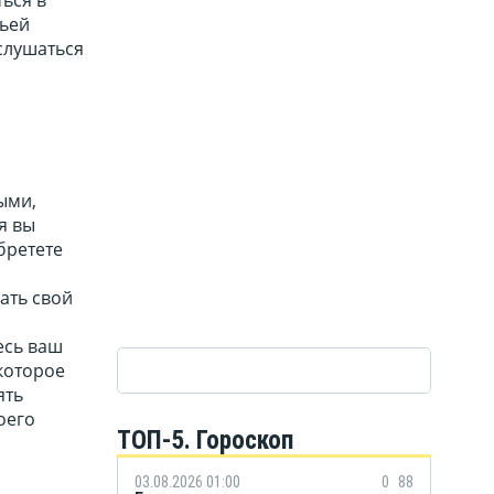
мьей
слушаться
ыми,
я вы
бретете
ать свой
есь ваш
екоторое
ять
оего
ТОП-5. Гороскоп
03.08.2026 01:00
0
88