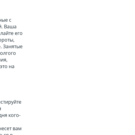
ные с
й. Ваша
лайте его
ороты,
. Занятые
долгого
ия,
это на
естируйте
я
дня кого-
несет вам
ься в