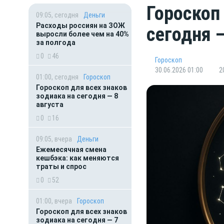
Гороскоп
09:05, сегодня
Деньги
Расходы россиян на ЗОЖ
сегодня 
выросли более чем на 40%
за полгода
0
46
Гороскоп
30.06.2026 01:00
2
01:00, сегодня
Гороскоп
Гороскоп для всех знаков
зодиака на сегодня — 8
августа
0
16
09:05, вчера
Деньги
Ежемесячная смена
кешбэка: как меняются
траты и спрос
0
52
01:00, вчера
Гороскоп
Гороскоп для всех знаков
зодиака на сегодня — 7