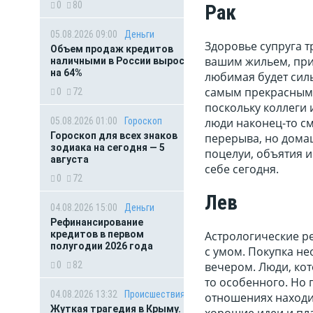
0
80
Рак
05.08.2026 09:00
Деньги
Здоровье супруга т
Объем продаж кредитов
вашим жильем, при
наличными в России вырос
на 64%
любимая будет силь
самым прекрасным 
0
72
поскольку коллеги 
05.08.2026 01:00
Гороскоп
люди наконец-то см
Гороскоп для всех знаков
перерыва, но домаш
зодиака на сегодня — 5
поцелуи, объятия и
августа
себе сегодня.
0
72
Лев
04.08.2026 15:00
Деньги
Рефинансирование
кредитов в первом
Астрологические р
полугодии 2026 года
с умом. Покупка не
0
82
вечером. Люди, кот
то особенного. Но 
04.08.2026 13:32
Происшествия
отношениях находи
Жуткая трагедия в Крыму.
хорошие идеи и пла