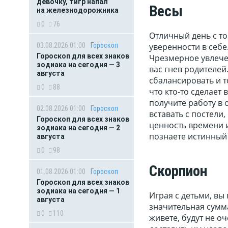
девочку, тигр напал
Весы
на железнодорожника
0
76
Отличный день с то
03.08.2026 01:00
Гороскоп
уверенности в себе
Гороскоп для всех знаков
Чрезмерное увлече
зодиака на сегодня — 3
вас гнев родителей
августа
сбалансировать и т
0
88
что кто-то сделает
получите работу в 
02.08.2026 01:00
Гороскоп
вставать с постели
Гороскоп для всех знаков
ценность времени и
зодиака на сегодня — 2
познаете истинный 
августа
0
98
Скорпион
01.08.2026 01:00
Гороскоп
Гороскоп для всех знаков
зодиака на сегодня — 1
Играя с детьми, вы
августа
значительная сумма
0
110
живете, будут не о