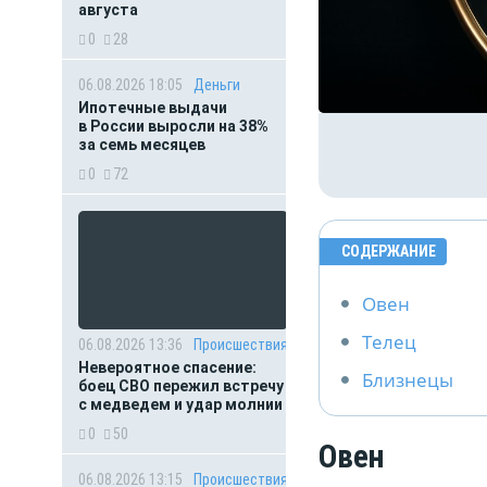
августа
0
28
06.08.2026 18:05
Деньги
Ипотечные выдачи
в России выросли на 38%
за семь месяцев
0
72
СОДЕРЖАНИЕ
Овен
Телец
06.08.2026 13:36
Происшествия
Невероятное спасение:
Близнецы
боец СВО пережил встречу
с медведем и удар молнии
0
50
Овен
06.08.2026 13:15
Происшествия