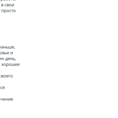
 в свои
 просто
раньше,
овье и
ин день,
и хорошее
своего
тся
ечение