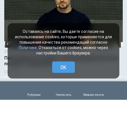
Оставаясь на сайте, Вы даете согласие на
использование cookies, которые применяются для
повышения качества рекомендаций согласно
Политике
. Отказаться от cookies, можно через
29.07.2026 10:01
Происшествия
настройки Вашего браузера.
Павла Дурова объявили в международный розыск
по делу о терроризме
OK
0
198
29.07.2026 09:00
Деньги
ВТБ скорректировал макроэкономический прогноз
на 2026 год
Рубрики
Написать
Живая лента
0
216
29.07.2026 05:47
Общество
Главное за ночь. Тела пятерых младенцев найдены в