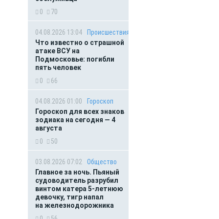
0
70
04.08.2026 13:04
Происшествия
Что известно о страшной
атаке ВСУ на
Подмосковье: погибли
пять человек
0
66
04.08.2026 01:00
Гороскоп
Гороскоп для всех знаков
зодиака на сегодня — 4
августа
0
50
03.08.2026 07:02
Общество
Главное за ночь. Пьяный
судоводитель разрубил
винтом катера 5-летнюю
девочку, тигр напал
на железнодорожника
0
56