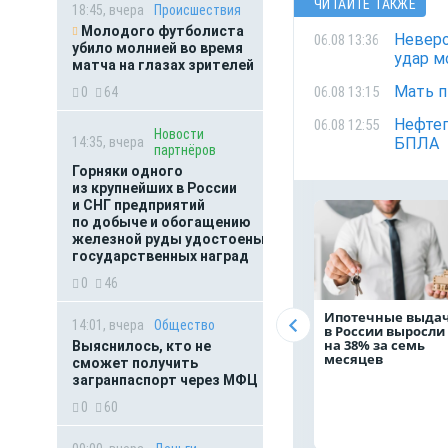
ЧИТАЙТЕ ТАКЖЕ
18:45, вчера
Происшествия
Молодого футболиста
Неверо
06.08 13:36
убило молнией во время
удар м
матча на глазах зрителей
Мать п
06.08 13:15
0
64
Нефтеп
06.08 12:55
Новости
14:35, вчера
БПЛА
партнёров
Горняки одного
из крупнейших в России
и СНГ предприятий
по добыче и обогащению
железной руды удостоены
государственных наград
0
46
Ипотечные выда
14:01, вчера
Общество
в России выросли
на 38% за семь
Выяснилось, кто не
месяцев
сможет получить
загранпаспорт через МФЦ
0
60