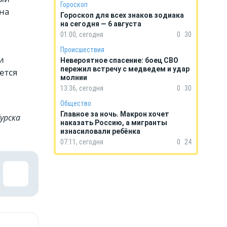
Гороскоп
на
Гороскоп для всех знаков зодиака
на сегодня — 6 августа
01:00, сегодня
0
30
Происшествия
и
Невероятное спасение: боец СВО
пережил встречу с медведем и удар
ется
молнии
13:36, сегодня
0
30
Общество
Главное за ночь. Макрон хочет
урска
наказать Россию, а мигранты
изнасиловали ребёнка
07:11, сегодня
0
24