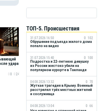
ТОП-5. Происшествия
31.07.2026 16:50
0
102
Обрушение подъезда жилого дома
попало на видео
31.07.2026 15:40
0
100
ывающий
Подростка и 22-летнюю девушку
осле удара
из России жестоко убили на
популярном курорте в Таиланде
0
24
04.08.2026 13:32
0
70
Жуткая трагедия в Крыму. Военный
расстрелял трёх местных жителей
и сослуживца
04.08.2026 13:04
0
66
Что известно о страшной атаке