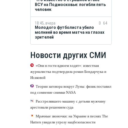
ВСУ на Подмосковье: погибли пять
человек
18:45, вчера
0
64
Молодого футболиста убило
молнией во время матча на глазах
зрителей
Новости других СМИ
«Они в гости вдвоем ходят»: известная
журналистка подтвердила роман Бондарчука и
Исаковой
Теории заговора вокруг Луны: физик поставил
под сомнение снимки NASA
Расстрелявшего машину с детьми мужчину
арестовали решением суда
Мрачные звоночки: на Украине в песнях The
Hatters увидели угрозу нацбезопасности