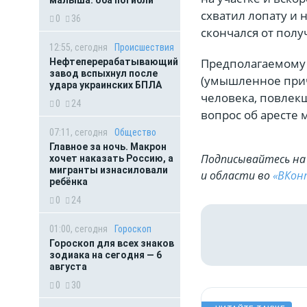
схватил лопату и 
0
36
скончался от пол
12:55, сегодня
Происшествия
Предполагаемому п
Нефтеперерабатывающий
завод вспыхнул после
(умышленное прич
удара украинских БПЛА
человека, повлек
0
24
вопрос об аресте
07:11, сегодня
Общество
Главное за ночь. Макрон
Подписывайтесь на 
хочет наказать Россию, а
мигранты изнасиловали
и области во
«ВКон
ребёнка
0
24
01:00, сегодня
Гороскоп
Гороскоп для всех знаков
зодиака на сегодня — 6
августа
0
30