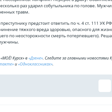
несколько раз ударил собутыльника по голове. Мужчи
ученных травм.
реступнику предстоит ответить по ч. 4 ст. 111 УК РФ
инение тяжкого вреда здоровью, опасного для жизн
шего по неосторожности смерть потерпевшего). Реша
 мужчины.
«МОЁ! Курск» в
«Дзене»
. Cледите за главными новостями К
такте»
и
«Одноклассниках»
.