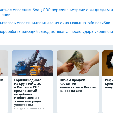
ятное спасение: боец СВО пережил встречу с медведем и
олнии
ыталась спасти выпавшего из окна малыша: оба погибли
ерерабатывающий завод вспыхнул после удара украинск
чи
Горняки одного
Объем продаж
Реф
из крупнейших
кредитов
кред
в России и СНГ
наличными в России
полу
предприятий
вырос на 64%
по добыче
и обогащению
железной руды
удостоены
государственных
наград