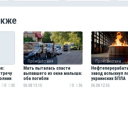
акже
Происшествия
Происшествия
е:
Мать пыталась спасти
Нефтеперерабат
стречу
выпавшего из окна малыша:
завод вспыхнул п
олнии
оба погибли
украинских БПЛА
0
30
06.08 13:15
0
36
06.08 12:55