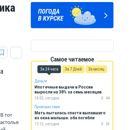
ика
ПОГОДА
ГОРОСКОП
В КУРСКЕ
НА КАЖДЫЙ ДЕНЬ
Самое читаемое
За 24 часа
За 7 Дней
За месяц
ка
Деньги
Ипотечные выдачи в России
выросли на 38% за семь месяцев
18:05, сегодня
0
44
Происшествия
Мать пыталась спасти выпавшего
В тот
из окна малыша: оба погибли
застолье
13:15, сегодня
0
36
мый