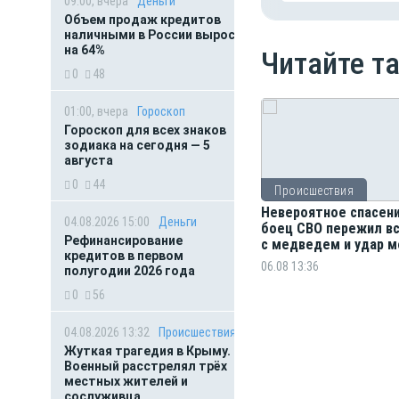
09:00, вчера
Деньги
Объем продаж кредитов
наличными в России вырос
на 64%
Читайте т
0
48
01:00, вчера
Гороскоп
Гороскоп для всех знаков
зодиака на сегодня — 5
августа
0
44
Происшествия
Невероятное спасени
04.08.2026 15:00
Деньги
боец СВО пережил в
Рефинансирование
с медведем и удар м
кредитов в первом
06.08 13:36
полугодии 2026 года
0
56
04.08.2026 13:32
Происшествия
Жуткая трагедия в Крыму.
Военный расстрелял трёх
местных жителей и
сослуживца