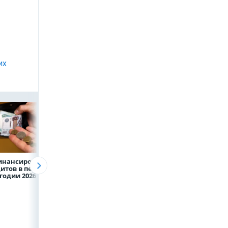
их
инансирование
ВТБ предоставит 4,9
Популяция
итов в первом
млрд рублей
дальневосточног
годии 2026 года
на строительство
леопарда выросл
складских
шесть раз
комплексов