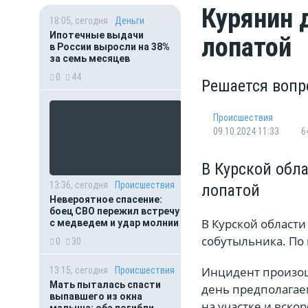
Курянин 
18:05, сегодня
Деньги
Ипотечные выдачи
лопатой
в России выросли на 38%
за семь месяцев
0
44
Решается вопр
Происшествия
09.10.2024 11:33
6
В Курской обл
13:36, сегодня
Происшествия
лопатой
Невероятное спасение:
боец СВО пережил встречу
В Курской област
с медведем и удар молнии
собутыльника. По 
0
30
Инцидент произош
13:15, сегодня
Происшествия
Мать пыталась спасти
день предполагае
выпавшего из окна
на участке и вско
малыша: оба погибли