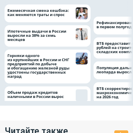
на 64%
Ежемесячная смена кешбэка:
как меняются траты и спрос
Рефинансировани
в первом полугоди
Ипотечные выдачи в России
выросли на 38% за семь
месяцев
ВТБ предоставит 
рублей на строит
складских компл
Горняки одного
из крупнейших в России и СНГ
предприятий по добыче
Популяция дальн
и обогащению железной руды
леопарда выросла
удостоены государственных
наград
ВТБ скорректиро
Объем продаж кредитов
макроэкономичес
наличными в России вырос
на 2026 год
Читайте также