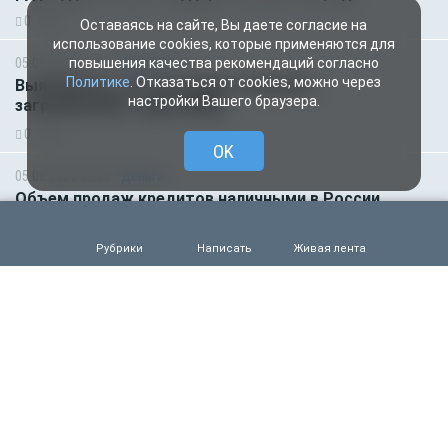
0
52
Оставаясь на сайте, Вы даете согласие на
использование cookies, которые применяются для
05.08.2026 14:01
Общество
повышения качества рекомендаций согласно
Политике
. Отказаться от cookies, можно через
Выяснилось, кто не сможет получить
настройки Вашего браузера.
загранпаспорт через МФЦ
0
64
OK
05.08.2026 09:00
Деньги
Объем продаж кредитов наличными в России
вырос на 64%
0
54
Рубрики
Написать
Живая лента
05.08.2026 01:00
Гороскоп
Гороскоп для всех знаков зодиака на сегодня — 5
августа
0
48
04.08.2026 15:00
Деньги
Рефинансирование кредитов в первом полугодии
2026 года