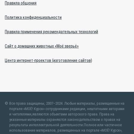
Правила общения
Политика конфиденциальности
Правила применения рекомендательных технологий
Сайт о домашних животных «Моё зверьё»
Центр интернет-проектов (изготовление сайтов)
Все права защищены, 2007–2024. Любые материалы, размещенные на
портале «МОЁ! Курск» сотрудниками редакции, нештатными авторами
и читателями,являются объектами авторского права. Права на
указанные материалы охраняются законодательством о правах на
результаты интеллектуальной деятельности.Полное или частичное
использование материалов, размещенных на портале «МОЁ! Курск»,