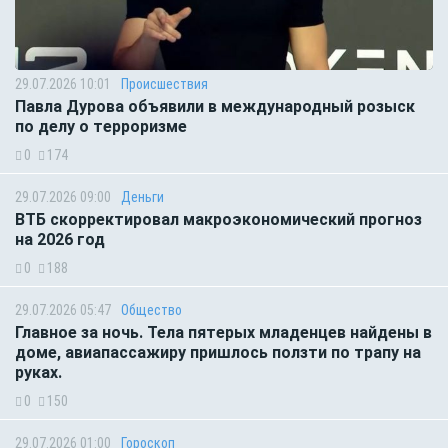
29.07.2026 10:01
Происшествия
Павла Дурова объявили в международный розыск
по делу о терроризме
0
174
29.07.2026 09:00
Деньги
ВТБ скорректировал макроэкономический прогноз
на 2026 год
0
188
29.07.2026 05:47
Общество
Главное за ночь. Тела пятерых младенцев найдены в
доме, авиапассажиру пришлось ползти по трапу на
руках.
0
150
29.07.2026 01:00
Гороскоп