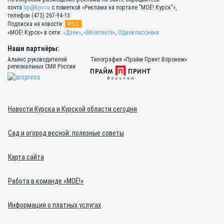
почта
lip@kpv.ru
с пометкой «Реклама на портале "МОЁ! Курск"»,
телефон (473) 267-94-13
RSS
Подписка на новости:
«МОЁ! Курск» в сети:
«Дзен»
,
«ВКонтакте»
,
Одноклассники
Наши партнёры:
Альянс руководителей
Типография «Прайм Принт Воронеж»
региональных СМИ России
Новости Курска и Курской области сегодня
Сад и огород весной: полезные советы
Карта сайта
Работа в команде «МОЁ!»
Информация о платных услугах