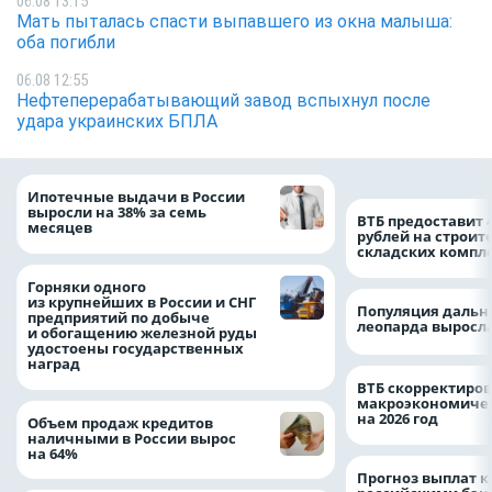
06.08 13:15
Мать пыталась спасти выпавшего из окна малыша:
оба погибли
06.08 12:55
Нефтеперерабатывающий завод вспыхнул после
удара украинских БПЛА
Ипотечные выдачи в России
выросли на 38% за семь
ВТБ предоставит 
месяцев
рублей на строит
складских компл
Горняки одного
из крупнейших в России и СНГ
Популяция дальн
предприятий по добыче
леопарда выросла
и обогащению железной руды
удостоены государственных
наград
ВТБ скорректиро
макроэкономичес
на 2026 год
Объем продаж кредитов
наличными в России вырос
на 64%
Прогноз выплат 