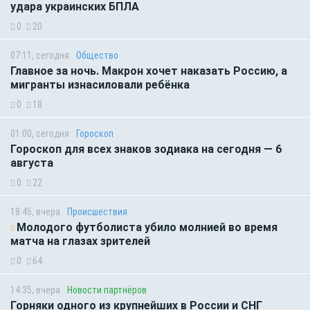
удара украинских БПЛА
0
20
07:11, сегодня
Общество
Главное за ночь. Макрон хочет наказать Россию, а
мигранты изнасиловали ребёнка
0
18
01:00, сегодня
Гороскоп
Гороскоп для всех знаков зодиака на сегодня — 6
августа
0
22
18:45, вчера
Происшествия
Молодого футболиста убило молнией во время
матча на глазах зрителей
0
64
14:35, вчера
Новости партнёров
Горняки одного из крупнейших в России и СНГ