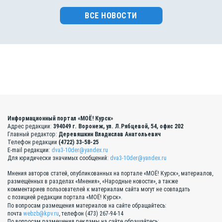
ВСЕ НОВОСТИ
Информационный портал «МОЁ! Курск»
Адрес редакции:
394049 г. Воронеж, ул. Л.Рябцевой, 54, офис 202
Главный редактор:
Деревяшкин Владислав Анатольевич
Телефон редакции
(4722) 33-58-25
E-mail редакции:
dva3-10der@yandex.ru
Для юридически значимых сообщений:
dva3-10der@yandex.ru
Мнения авторов статей, опубликованных на портале «МОЁ! Курск», материалов,
размещённых в разделах «Мнения», «Народные новости», а также
комментариев пользователей к материалам сайта могут не совпадать
с позицией редакции портала «МОЁ! Курск».
По вопросам размещения материалов на сайте обращайтесь:
почта
webzb@kpv.ru
, телефон (473) 267-94-14
По вопросам размещения рекламы на сайте обращайтесь: