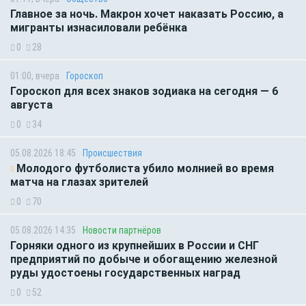
Главное за ночь. Макрон хочет наказать Россию, а
мигранты изнасиловали ребёнка
0
28
01:00, вчера
Гороскоп
Гороскоп для всех знаков зодиака на сегодня — 6
августа
0
34
05.08.2026 18:45
Происшествия
Молодого футболиста убило молнией во время
матча на глазах зрителей
0
70
05.08.2026 14:35
Новости партнёров
Горняки одного из крупнейших в России и СНГ
предприятий по добыче и обогащению железной
руды удостоены государственных наград
0
52