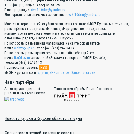
Главный редактор:
Деревяшкин Владислав Анатольевич
Телефон редакции
(4722) 33-58-25
E-mail редакции:
dva3-10der@yandex.ru
Для юридически значимых сообщений:
dva3-10der@yandex.ru
Мнения авторов статей, опубликованных на портале «МОЁ! Курск», материалов,
размещённых в разделах «Мнения», «Народные новости», а также
комментариев пользователей к материалам сайта могут не совпадать
с позицией редакции портала «МОЁ! Курск».
По вопросам размещения материалов на сайте обращайтесь:
почта
webzb@kpv.ru
, телефон (473) 267-94-14
По вопросам размещения рекламы на сайте обращайтесь:
почта
lip@kpv.ru
с пометкой «Реклама на портале "МОЁ! Курск"»,
телефон (473) 267-94-13
RSS
Подписка на новости:
«МОЁ! Курск» в сети:
«Дзен»
,
«ВКонтакте»
,
Одноклассники
Наши партнёры:
Альянс руководителей
Типография «Прайм Принт Воронеж»
региональных СМИ России
Новости Курска и Курской области сегодня
Сад и огород весной: полезные советы