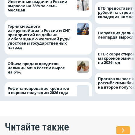
Ипотечные выдачи в России
выросли на 38% за семь
ВТБ предоставит 
месяцев
рублей на строит
складских компл
Горняки одного
из крупнейших в России и СНГ
Популяция дальн
предприятий по добыче
леопарда выросла
и обогащению железной руды
удостоены государственных
наград
ВТБ скорректиро
макроэкономичес
на 2026 год
Объем продаж кредитов
наличными в России вырос
на 64%
Прогноз выплат 
российскими ба
на второе полуго
Рефинансирование кредитов
в первом полугодии 2026 года
Читайте также