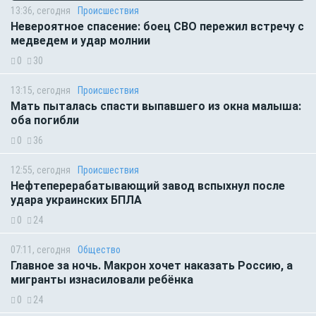
13:36, сегодня
Происшествия
Невероятное спасение: боец СВО пережил встречу с
медведем и удар молнии
0
30
13:15, сегодня
Происшествия
Мать пыталась спасти выпавшего из окна малыша:
оба погибли
0
36
12:55, сегодня
Происшествия
Нефтеперерабатывающий завод вспыхнул после
удара украинских БПЛА
0
24
07:11, сегодня
Общество
Главное за ночь. Макрон хочет наказать Россию, а
мигранты изнасиловали ребёнка
0
24