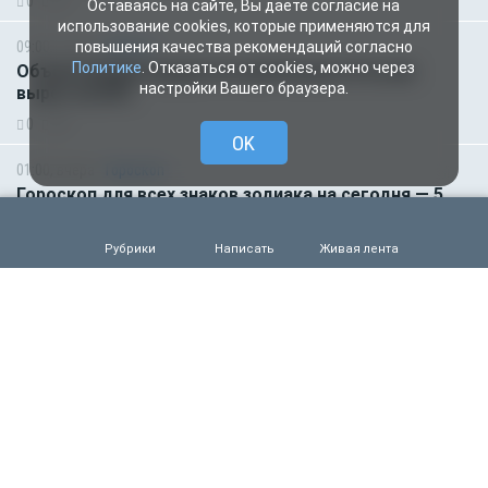
0
60
Оставаясь на сайте, Вы даете согласие на
использование cookies, которые применяются для
09:00, вчера
Деньги
повышения качества рекомендаций согласно
Политике
. Отказаться от cookies, можно через
Объем продаж кредитов наличными в России
настройки Вашего браузера.
вырос на 64%
0
48
OK
01:00, вчера
Гороскоп
Гороскоп для всех знаков зодиака на сегодня — 5
августа
0
44
Рубрики
Написать
Живая лента
04.08.2026 15:00
Деньги
Рефинансирование кредитов в первом полугодии
2026 года
0
56
04.08.2026 13:32
Происшествия
Жуткая трагедия в Крыму. Военный расстрелял
трёх местных жителей и сослуживца