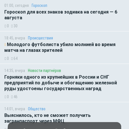
01:00, сегодня
Гороскоп
Гороскоп для всех знаков зодиака на сегодня — 6
августа
0
30
18:45, вчера
Происшествия
Молодого футболиста убило молнией во время
матча на глазах зрителей
0
64
14:35, вчера
Новости партнёров
Горняки одного из крупнейших в России и СНГ
предприятий по добыче и обогащению железной
руды удостоены государственных наград
0
46
14:01, вчера
Общество
Выяснилось, кто не сможет получить
загранпаспорт через МФЦ