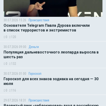
30.07.2026 15:26
Происшествия
Основателя Telegram Павла Дурова включили
в список террористов и экстремистов
0
120
30.07.2026 09:00
Деньги
Популяция дальневосточного леопарда выросла в
шесть раз
0
132
30.07.2026 01:00
Гороскоп
Гороскоп для всех знаков зодиака на сегодня — 30
июля
0
116
29.07.2026 18:31
Происшествия
Ядовитый паук «заблокировал» вход в российскую