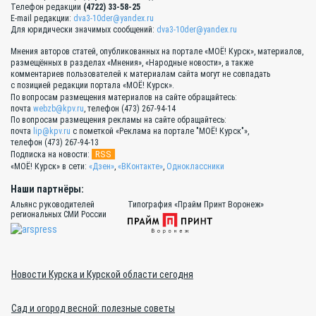
Телефон редакции
(4722) 33-58-25
E-mail редакции:
dva3-10der@yandex.ru
Для юридически значимых сообщений:
dva3-10der@yandex.ru
Мнения авторов статей, опубликованных на портале «МОЁ! Курск», материалов,
размещённых в разделах «Мнения», «Народные новости», а также
комментариев пользователей к материалам сайта могут не совпадать
с позицией редакции портала «МОЁ! Курск».
По вопросам размещения материалов на сайте обращайтесь:
почта
webzb@kpv.ru
, телефон (473) 267-94-14
По вопросам размещения рекламы на сайте обращайтесь:
почта
lip@kpv.ru
с пометкой «Реклама на портале "МОЁ! Курск"»,
телефон (473) 267-94-13
RSS
Подписка на новости:
«МОЁ! Курск» в сети:
«Дзен»
,
«ВКонтакте»
,
Одноклассники
Наши партнёры:
Альянс руководителей
Типография «Прайм Принт Воронеж»
региональных СМИ России
Новости Курска и Курской области сегодня
Сад и огород весной: полезные советы