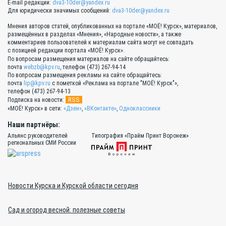
E-mail редакции:
dva3-10der@yandex.ru
Для юридически значимых сообщений:
dva3-10der@yandex.ru
Мнения авторов статей, опубликованных на портале «МОЁ! Курск», материалов,
размещённых в разделах «Мнения», «Народные новости», а также
комментариев пользователей к материалам сайта могут не совпадать
с позицией редакции портала «МОЁ! Курск».
По вопросам размещения материалов на сайте обращайтесь:
почта
webzb@kpv.ru
, телефон (473) 267-94-14
По вопросам размещения рекламы на сайте обращайтесь:
почта
lip@kpv.ru
с пометкой «Реклама на портале "МОЁ! Курск"»,
телефон (473) 267-94-13
RSS
Подписка на новости:
«МОЁ! Курск» в сети:
«Дзен»
,
«ВКонтакте»
,
Одноклассники
Наши партнёры:
Альянс руководителей
Типография «Прайм Принт Воронеж»
региональных СМИ России
Новости Курска и Курской области сегодня
Сад и огород весной: полезные советы