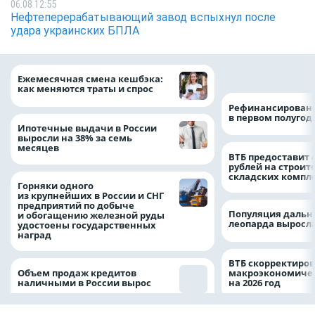
06.08 12:55
Нефтеперерабатывающий завод вспыхнул после
удара украинских БПЛА
на 64%
Ежемесячная смена кешбэка:
как меняются траты и спрос
Рефинансировани
в первом полугоди
Ипотечные выдачи в России
выросли на 38% за семь
месяцев
ВТБ предоставит 
рублей на строит
складских компл
Горняки одного
из крупнейших в России и СНГ
предприятий по добыче
Популяция дальн
и обогащению железной руды
леопарда выросла
удостоены государственных
наград
ВТБ скорректиро
Объем продаж кредитов
макроэкономичес
наличными в России вырос
на 2026 год