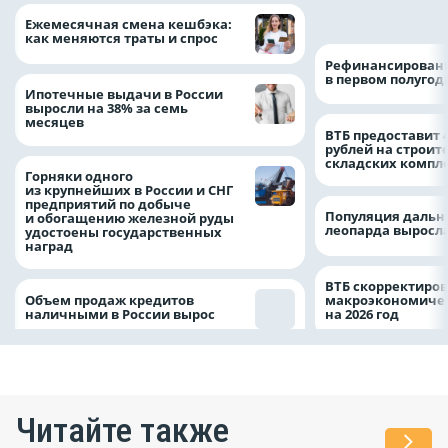
на 64%
Ежемесячная смена кешбэка:
как меняются траты и спрос
Рефинансировани
в первом полугоди
Ипотечные выдачи в России
выросли на 38% за семь
месяцев
ВТБ предоставит 
рублей на строит
складских компл
Горняки одного
из крупнейших в России и СНГ
предприятий по добыче
Популяция дальн
и обогащению железной руды
леопарда выросла
удостоены государственных
наград
ВТБ скорректиро
Объем продаж кредитов
макроэкономичес
наличными в России вырос
на 2026 год
Читайте также