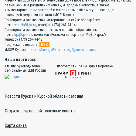
Мнения авторов статей, опубликованных на портале «МОЁ! Курск», материалов,
размещённых в разделах «Мнения», «Народные новости», а также
комментариев пользователей к материалам сайта могут не совпадать
с позицией редакции портала «МОЁ! Курск».
По вопросам размещения материалов на сайте обращайтесь:
почта
webzb@kpv.ru
, телефон (473) 267-94-14
По вопросам размещения рекламы на сайте обращайтесь:
почта
lip@kpv.ru
с пометкой «Реклама на портале "МОЁ! Курск"»,
телефон (473) 267-94-13
RSS
Подписка на новости:
«МОЁ! Курск» в сети:
«Дзен»
,
«ВКонтакте»
,
Одноклассники
Наши партнёры:
Альянс руководителей
Типография «Прайм Принт Воронеж»
региональных СМИ России
Новости Курска и Курской области сегодня
Сад и огород весной: полезные советы
Карта сайта