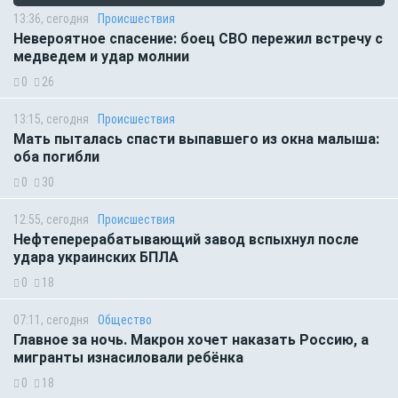
13:36, сегодня
Происшествия
Невероятное спасение: боец СВО пережил встречу с
медведем и удар молнии
0
26
13:15, сегодня
Происшествия
Мать пыталась спасти выпавшего из окна малыша:
оба погибли
0
30
12:55, сегодня
Происшествия
Нефтеперерабатывающий завод вспыхнул после
удара украинских БПЛА
0
18
07:11, сегодня
Общество
Главное за ночь. Макрон хочет наказать Россию, а
мигранты изнасиловали ребёнка
0
18