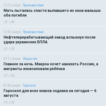
13:15, вчера
Происшествия
Мать пыталась спасти выпавшего из окна малыша:
оба погибли
0
40
12:55, вчера
Происшествия
Нефтеперерабатывающий завод вспыхнул после
удара украинских БПЛА
0
28
07:11, вчера
Общество
Главное за ночь. Макрон хочет наказать Россию, а
мигранты изнасиловали ребёнка
0
28
01:00, вчера
Гороскоп
Гороскоп для всех знаков зодиака на сегодня — 6
августа
0
36