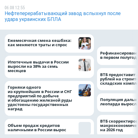
06.08 12:55
Нефтеперерабатывающий завод вспыхнул после
удара украинских БПЛА
на 64%
Ежемесячная смена кешбэка:
как меняются траты и спрос
Рефинансировани
в первом полугоди
Ипотечные выдачи в России
выросли на 38% за семь
месяцев
ВТБ предоставит 
рублей на строит
складских компл
Горняки одного
из крупнейших в России и СНГ
предприятий по добыче
Популяция дальн
и обогащению железной руды
леопарда выросла
удостоены государственных
наград
ВТБ скорректиро
Объем продаж кредитов
макроэкономичес
наличными в России вырос
на 2026 год