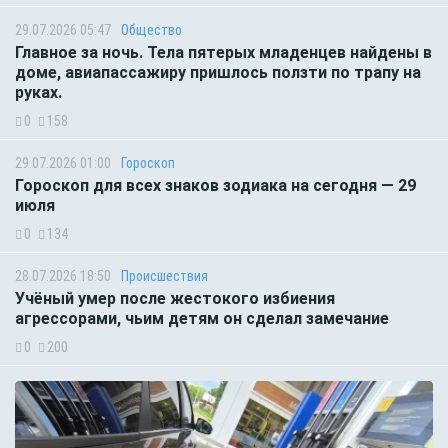
29.07.2026 05:47
Общество
Главное за ночь. Тела пятерых младенцев найдены в
доме, авиапассажиру пришлось ползти по трапу на
руках.
0
158
29.07.2026 01:00
Гороскоп
Гороскоп для всех знаков зодиака на сегодня — 29
июля
0
134
28.07.2026 18:50
Происшествия
Учёный умер после жестокого избиения
агрессорами, чьим детям он сделал замечание
0
200