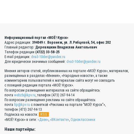
Информационный портал «МОЁ! Курск»
Адрес редакции:
394049 г. Воронеж, ул. Л.Рябцевой, 54, офис 202
Главный редактор:
Деревяшкин Владислав Анатольевич
Телефон редакции
(4722) 33-58-25
E-mail редакции:
dva3-10der@yandex.ru
Для юридически значимых сообщений:
dva3-10der@yandex.ru
Мнения авторов статей, опубликованных на портале «МОЁ! Курск», материалов,
размещённых в разделах «Мнения», «Народные новости», а также
комментариев пользователей к материалам сайта могут не совпадать
с позицией редакции портала «МОЁ! Курск».
По вопросам размещения материалов на сайте обращайтесь:
почта
webzb@kpv.ru
, телефон (473) 267-94-14
По вопросам размещения рекламы на сайте обращайтесь:
почта
lip@kpv.ru
с пометкой «Реклама на портале "МОЁ! Курск"»,
телефон (473) 267-94-13
RSS
Подписка на новости:
«МОЁ! Курск» в сети:
«Дзен»
,
«ВКонтакте»
,
Одноклассники
Наши партнёры: