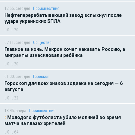
12:55, сегодня
Происшествия
Нефтеперерабатывающий завод вспыхнул после
удара украинских БПЛА
0
20
07:11, сегодня
Общество
Главное за ночь. Макрон хочет наказать Россию, а
мигранты изнасиловали ребёнка
0
20
01:00, сегодня
Гороскоп
Гороскоп для всех знаков зодиака на сегодня — 6
августа
0
22
18:45, вчера
Происшествия
Молодого футболиста убило молнией во время
матча на глазах зрителей
0
64