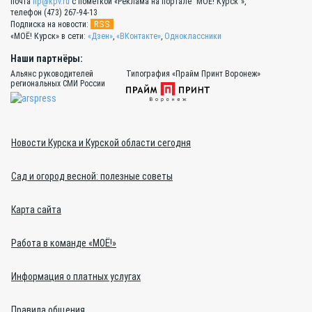
почта
lip@kpv.ru
с пометкой «Реклама на портале "МОЁ! Курск"»,
телефон (473) 267-94-13
RSS
Подписка на новости:
«МОЁ! Курск» в сети:
«Дзен»
,
«ВКонтакте»
,
Одноклассники
Наши партнёры:
Альянс руководителей
Типография «Прайм Принт Воронеж»
региональных СМИ России
Новости Курска и Курской области сегодня
Сад и огород весной: полезные советы
Карта сайта
Работа в команде «МОЁ!»
Информация о платных услугах
Правила общения