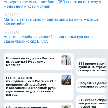
Невероятное спасение: боец СВО пережил встречу с
медведем и удар молнии
06.08 13:15
Мать пыталась спасти выпавшего из окна малыша:
оба погибли
06.08 12:55
Нефтеперерабатывающий завод вспыхнул после
удара украинских БПЛА
Ипотечные выдачи в России
выросли на 38% за семь
ВТБ предоставит 
месяцев
рублей на строит
складских компл
Горняки одного
из крупнейших в России и СНГ
Популяция дальн
предприятий по добыче
леопарда выросла
и обогащению железной руды
удостоены государственных
наград
ВТБ скорректиро
макроэкономичес
на 2026 год
Объем продаж кредитов