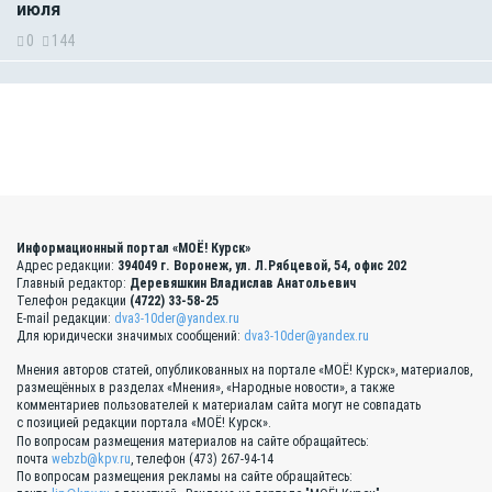
июля
0
144
Информационный портал «МОЁ! Курск»
Адрес редакции:
394049 г. Воронеж, ул. Л.Рябцевой, 54, офис 202
Главный редактор:
Деревяшкин Владислав Анатольевич
Телефон редакции
(4722) 33-58-25
E-mail редакции:
dva3-10der@yandex.ru
Для юридически значимых сообщений:
dva3-10der@yandex.ru
Мнения авторов статей, опубликованных на портале «МОЁ! Курск», материалов,
размещённых в разделах «Мнения», «Народные новости», а также
комментариев пользователей к материалам сайта могут не совпадать
с позицией редакции портала «МОЁ! Курск».
По вопросам размещения материалов на сайте обращайтесь:
почта
webzb@kpv.ru
, телефон (473) 267-94-14
По вопросам размещения рекламы на сайте обращайтесь: