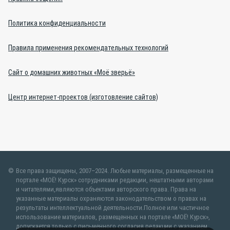
Политика конфиденциальности
Правила применения рекомендательных технологий
Сайт о домашних животных «Моё зверьё»
Центр интернет-проектов (изготовление сайтов)
Все права защищены, 2007–2024. Любые материалы, размещенные на
портале «МОЁ! Курск» сотрудниками редакции, нештатными авторами
и читателями,являются объектами авторского права. Права на
указанные материалы охраняются законодательством о правах на
результаты интеллектуальной деятельности.Полное или частичное
использование материалов, размещенных на портале «МОЁ! Курск»,
допускается только с письменного согласия редакции с указанием