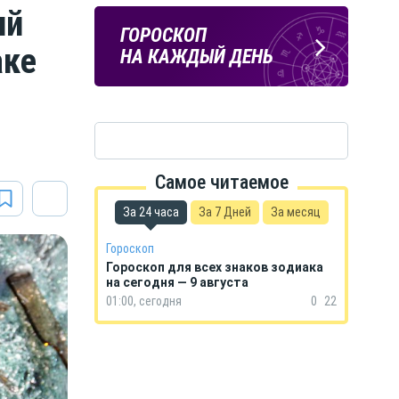
ий
ПОГОДА
ГОРОСКОП
аке
В КУРСКЕ
НА КАЖДЫЙ ДЕНЬ
Самое читаемое
За 24 часа
За 7 Дней
За месяц
Гороскоп
Гороскоп для всех знаков зодиака
на сегодня — 9 августа
01:00, сегодня
0
22