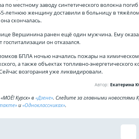
ра по местному заводу синтетического волокна погиб 
55-летнюю женщину доставили в больницу в тяжёло
 она скончалась.
улице Вершинина ранен ещё один мужчина. Ему оказ
т госпитализации он отказался.
ломков БПЛА ночью начались пожары на химическом
ского, а также объектах топливно-энергетического 
 Сейчас возгорания уже ликвидировали.
Автор:
Екатерина 
«МОЁ! Курск» в
«Дзене»
. Cледите за главными новостями К
такте»
и
«Одноклассниках»
.