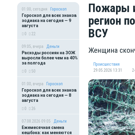
Пожары и
01:00, сегодня
Гороскоп
Гороскоп для всех знаков
регион п
зодиака на сегодня — 9
августа
ВСУ
0
22
09:05, вчера
Деньги
Женщина скон
Расходы россиян на ЗОЖ
выросли более чем на 40%
за полгода
Происшествия
29.05.2026 13:31
2
0
50
01:00, вчера
Гороскоп
Гороскоп для всех знаков
зодиака на сегодня — 8
августа
0
26
07.08.2026 09:05
Деньги
Ежемесячная смена
кешбэка: как меняются