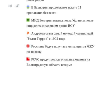
0
48
В Башкирии продолжают искать 11
пропавших без вести
МИД Болгарии вызвал посла Украины после
инцидента с падением дрона ВСУ
Андреева стала самой молодой чемпионкой
"Ролан Гаррос" с 1992 года
Россияне будут получать квитанции за ЖКУ
по-новому
РСЧС предупредила о надвигающемся на
Волгоградскую область шторме