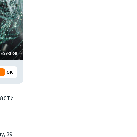
гей УСКОВ
ОК
ласти
у, 29