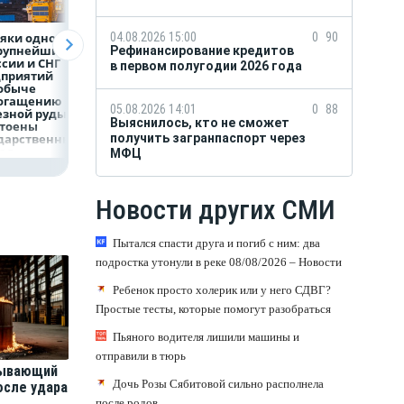
яки одного
Объем продаж
Рефинансирован
04.08.2026 15:00
0
90
крупнейших
кредитов
кредитов в перв
Рефинансирование кредитов
ссии и СНГ
наличными в России
полугодии 2026 г
в первом полугодии 2026 года
дприятий
вырос на 64%
обыче
богащению
05.08.2026 14:01
0
88
езной руды
Выяснилось, кто не сможет
стоены
дарственных
получить загранпаспорт через
рад
МФЦ
Новости других СМИ
Пытался спасти друга и погиб с ним: два
подростка утонули в реке 08/08/2026 – Новости
Ребенок просто холерик или у него СДВГ?
Простые тесты, которые помогут разобраться
Пьяного водителя лишили машины и
отправили в тюрь
ывающий
Дочь Розы Сябитовой сильно располнела
осле удара
после родов