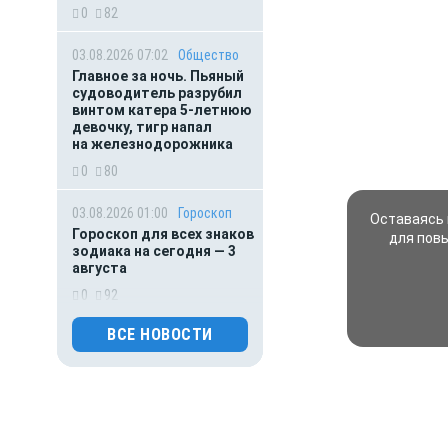
0
82
03.08.2026 07:02
Общество
Главное за ночь. Пьяный
судоводитель разрубил
винтом катера 5-летнюю
девочку, тигр напал
на железнодорожника
0
80
03.08.2026 01:00
Гороскоп
Оставаясь 
Гороскоп для всех знаков
для пов
зодиака на сегодня — 3
августа
0
92
ВСЕ НОВОСТИ
02.08.2026 01:00
Гороскоп
Гороскоп для всех знаков
зодиака на сегодня — 2
августа
0
104