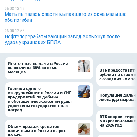
06.08 13:15
Мать пыталась спасти выпавшего из окна малыша:
оба погибли
06.08 12:55
Нефтеперерабатывающий завод вспыхнул после
удара украинских БПЛА
Ипотечные выдачи в России
выросли на 38% за семь
ВТБ предоставит 
месяцев
рублей на строит
складских компл
Горняки одного
из крупнейших в России и СНГ
Популяция дальн
предприятий по добыче
леопарда выросла
и обогащению железной руды
удостоены государственных
наград
ВТБ скорректиро
макроэкономичес
на 2026 год
Объем продаж кредитов
наличными в России вырос
на 64%