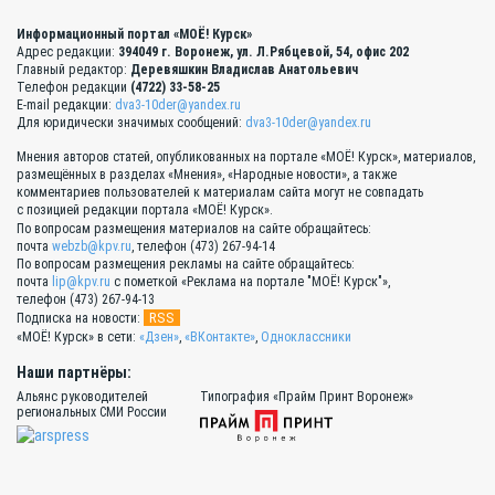
Информационный портал «МОЁ! Курск»
Адрес редакции:
394049 г. Воронеж, ул. Л.Рябцевой, 54, офис 202
Главный редактор:
Деревяшкин Владислав Анатольевич
Телефон редакции
(4722) 33-58-25
E-mail редакции:
dva3-10der@yandex.ru
Для юридически значимых сообщений:
dva3-10der@yandex.ru
Мнения авторов статей, опубликованных на портале «МОЁ! Курск», материалов,
размещённых в разделах «Мнения», «Народные новости», а также
комментариев пользователей к материалам сайта могут не совпадать
с позицией редакции портала «МОЁ! Курск».
По вопросам размещения материалов на сайте обращайтесь:
почта
webzb@kpv.ru
, телефон (473) 267-94-14
По вопросам размещения рекламы на сайте обращайтесь:
почта
lip@kpv.ru
с пометкой «Реклама на портале "МОЁ! Курск"»,
телефон (473) 267-94-13
RSS
Подписка на новости:
«МОЁ! Курск» в сети:
«Дзен»
,
«ВКонтакте»
,
Одноклассники
Наши партнёры:
Альянс руководителей
Типография «Прайм Принт Воронеж»
региональных СМИ России