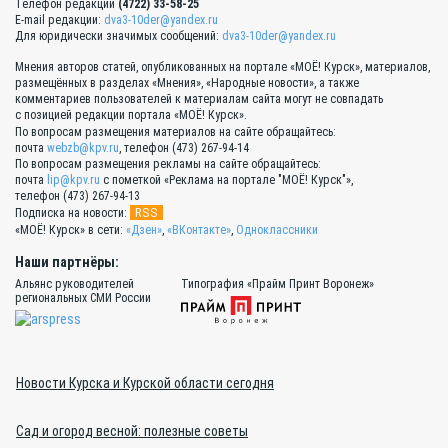
Телефон редакции
(4722) 33-58-25
E-mail редакции:
dva3-10der@yandex.ru
Для юридически значимых сообщений:
dva3-10der@yandex.ru
Мнения авторов статей, опубликованных на портале «МОЁ! Курск», материалов,
размещённых в разделах «Мнения», «Народные новости», а также
комментариев пользователей к материалам сайта могут не совпадать
с позицией редакции портала «МОЁ! Курск».
По вопросам размещения материалов на сайте обращайтесь:
почта
webzb@kpv.ru
, телефон (473) 267-94-14
По вопросам размещения рекламы на сайте обращайтесь:
почта
lip@kpv.ru
с пометкой «Реклама на портале "МОЁ! Курск"»,
телефон (473) 267-94-13
RSS
Подписка на новости:
«МОЁ! Курск» в сети:
«Дзен»
,
«ВКонтакте»
,
Одноклассники
Наши партнёры:
Альянс руководителей
Типография «Прайм Принт Воронеж»
региональных СМИ России
Новости Курска и Курской области сегодня
Сад и огород весной: полезные советы