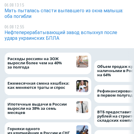
06.08 13:15
Мать пыталась спасти выпавшего из окна малыша:
оба погибли
06.08 12:55
Нефтеперерабатывающий завод вспыхнул после
удара украинских БПЛА
Расходы россиян на ЗОЖ
выросли более чем на 40%
Объем продаж кр
за полгода
наличными в Рос
на 64%
Ежемесячная смена кешбэка:
как меняются траты и спрос
Рефинансировани
в первом полугоди
Ипотечные выдачи в России
выросли на 38% за семь
ВТБ предоставит 
месяцев
рублей на строит
складских компл
Горняки одного
из крупнейших в России и СНГ