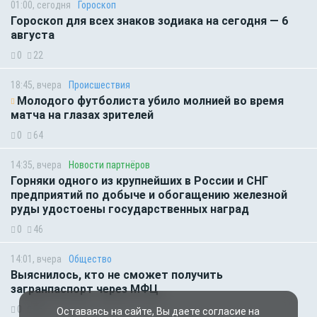
01:00, сегодня
Гороскоп
Гороскоп для всех знаков зодиака на сегодня — 6
августа
0
22
18:45, вчера
Происшествия
Молодого футболиста убило молнией во время
матча на глазах зрителей
0
64
14:35, вчера
Новости партнёров
Горняки одного из крупнейших в России и СНГ
предприятий по добыче и обогащению железной
руды удостоены государственных наград
0
46
14:01, вчера
Общество
Выяснилось, кто не сможет получить
загранпаспорт через МФЦ
0
58
Оставаясь на сайте, Вы даете согласие на