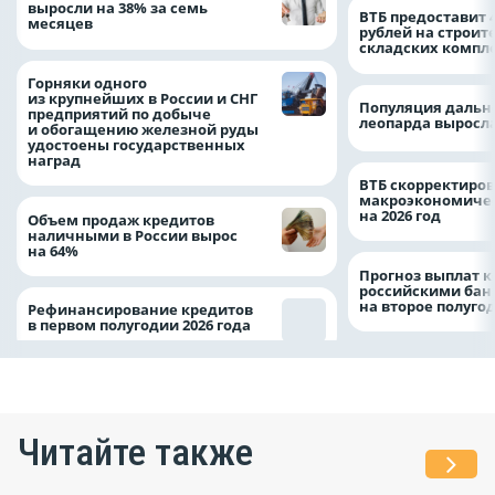
выросли на 38% за семь
ВТБ предоставит 
месяцев
рублей на строит
складских компл
Горняки одного
из крупнейших в России и СНГ
Популяция дальн
предприятий по добыче
леопарда выросла
и обогащению железной руды
удостоены государственных
наград
ВТБ скорректиро
макроэкономичес
на 2026 год
Объем продаж кредитов
наличными в России вырос
на 64%
Прогноз выплат 
российскими ба
на второе полуго
Рефинансирование кредитов
в первом полугодии 2026 года
Читайте также