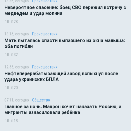
13:36, сегодня
Происшествия
Невероятное спасение: боец СВО пережил встречу с
медведем и удар молнии
0
28
13:15, сегодня
Происшествия
Мать пыталась спасти выпавшего из окна малыша:
оба погибли
0
32
12:55, сегодня
Происшествия
Нефтеперерабатывающий завод вспыхнул после
удара украинских БПЛА
0
20
07:11, сегодня
Общество
Главное за ночь. Макрон хочет наказать Россию, а
мигранты изнасиловали ребёнка
0
18