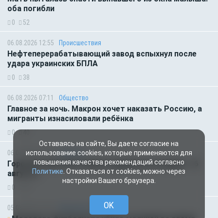
оба погибли
0
52
06.08.2026 12:55
Происшествия
Нефтеперерабатывающий завод вспыхнул после
удара украинских БПЛА
0
38
06.08.2026 07:11
Общество
Главное за ночь. Макрон хочет наказать Россию, а
мигранты изнасиловали ребёнка
0
40
Оставаясь на сайте, Вы даете согласие на
06.08.2026 01:00
Гороскоп
использование cookies, которые применяются для
повышения качества рекомендаций согласно
Гороскоп для всех знаков зодиака на сегодня — 6
Политике
. Отказаться от cookies, можно через
августа
настройки Вашего браузера.
0
44
OK
05.08.2026 18:45
Происшествия