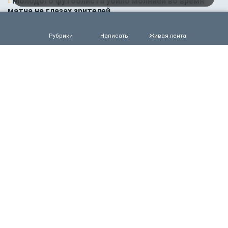
Молодого футболиста убило молнией во время
матча на глазах зрителей
0
88
Рубрики
Написать
Живая лента
05.08.2026 14:35
Новости партнёров
Горняки одного из крупнейших в России и СНГ
предприятий по добыче и обогащению железной
руды удостоены государственных наград
0
66
05.08.2026 14:01
Общество
Выяснилось, кто не сможет получить
загранпаспорт через МФЦ
0
76
05.08.2026 09:00
Деньги
Объем продаж кредитов наличными в России
вырос на 64%
0
68