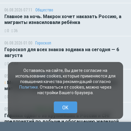
06.08.2026 07:11
Общество
Главное за ночь. Макрон хочет наказать Россию, а
мигранты изнасиловали ребёнка
0
36
06.08.2026 01:00
Гороскоп
Гороскоп для всех знаков зодиака на сегодня — 6
августа
0
44
Оставаясь на сайте, Вы даете согласие на
05.08.2026 18:45
Происшествия
использование cookies, которые применяются для
повышения качества рекомендаций согласно
Молодого футболиста убило молнией во время
Политике
. Отказаться от cookies, можно через
матча на глазах зрителей
настройки Вашего браузера.
0
84
OK
05.08.2026 14:35
Новости партнёров
Горняки одного из крупнейших в России и СНГ
предприятий по добыче и обогащению железной
руды удостоены государственных наград