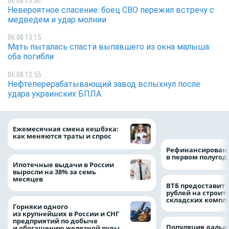
06.08 13:36
Невероятное спасение: боец СВО пережил встречу с
медведем и удар молнии
06.08 13:15
Мать пыталась спасти выпавшего из окна малыша:
оба погибли
06.08 12:55
Нефтеперерабатывающий завод вспыхнул после
удара украинских БПЛА
на 64%
Ежемесячная смена кешбэка:
как меняются траты и спрос
Рефинансировани
в первом полугоди
Ипотечные выдачи в России
выросли на 38% за семь
месяцев
ВТБ предоставит 
рублей на строит
складских компл
Горняки одного
из крупнейших в России и СНГ
предприятий по добыче
Популяция дальн
и обогащению железной руды