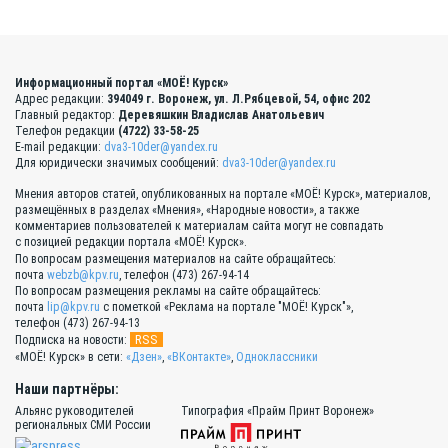
Информационный портал «МОЁ! Курск»
Адрес редакции:
394049 г. Воронеж, ул. Л.Рябцевой, 54, офис 202
Главный редактор:
Деревяшкин Владислав Анатольевич
Телефон редакции
(4722) 33-58-25
E-mail редакции:
dva3-10der@yandex.ru
Для юридически значимых сообщений:
dva3-10der@yandex.ru
Мнения авторов статей, опубликованных на портале «МОЁ! Курск», материалов,
размещённых в разделах «Мнения», «Народные новости», а также
комментариев пользователей к материалам сайта могут не совпадать
с позицией редакции портала «МОЁ! Курск».
По вопросам размещения материалов на сайте обращайтесь:
почта
webzb@kpv.ru
, телефон (473) 267-94-14
По вопросам размещения рекламы на сайте обращайтесь:
почта
lip@kpv.ru
с пометкой «Реклама на портале "МОЁ! Курск"»,
телефон (473) 267-94-13
RSS
Подписка на новости:
«МОЁ! Курск» в сети:
«Дзен»
,
«ВКонтакте»
,
Одноклассники
Наши партнёры:
Альянс руководителей
Типография «Прайм Принт Воронеж»
региональных СМИ России