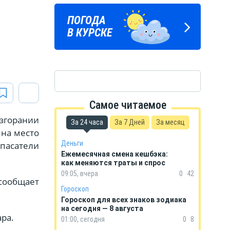
ПОГОДА
ГОРОСКОП
В КУРСКЕ
НА КАЖДЫЙ ДЕНЬ
Самое читаемое
згорании
За 24 часа
За 7 Дней
За месяц
 на место
Деньги
пасатели
Ежемесячная смена кешбэка:
как меняются траты и спрос
09:05, вчера
0
42
сообщает
Гороскоп
Гороскоп для всех знаков зодиака
на сегодня — 8 августа
ра.
01:00, сегодня
0
8