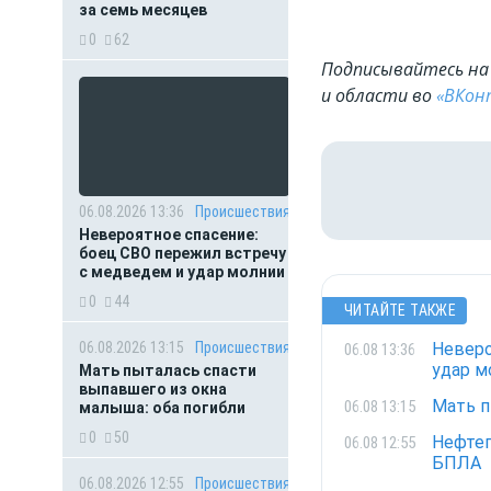
за семь месяцев
0
62
Подписывайтесь на 
и области во
«ВКон
06.08.2026 13:36
Происшествия
Невероятное спасение:
боец СВО пережил встречу
с медведем и удар молнии
0
44
ЧИТАЙТЕ ТАКЖЕ
06.08.2026 13:15
Происшествия
Неверо
06.08 13:36
удар м
Мать пыталась спасти
выпавшего из окна
Мать п
06.08 13:15
малыша: оба погибли
0
50
Нефтеп
06.08 12:55
БПЛА
06.08.2026 12:55
Происшествия