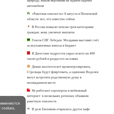
природу, нашли мертвыми на заднем сиденье
автомобиля
«Ракетная опасность» 8 августа в Пензенской
области: все, что известно сейчас
В России повысят пенсии трем категориям
граждан: кому увеличат выплаты
Генсек СНГ Лебедев: Молдавии выставят счёт
за неуплаченные взносы в бюджет
В Дагестане подросток украл золото на 400
тысяч рублей и раздал его на пляже
Девам захочется всё проконтролировать,
Стрельцы будут флиртовать, а одинокие Водолеи
могут встретить родственную душу в
неожиданном месте
Не работают аэропорты и мобильный
интернет: в нескольких регионах объявили
ракетную опасность
применяются
 cookies,
В деле Евсюкова открылось другое кафе