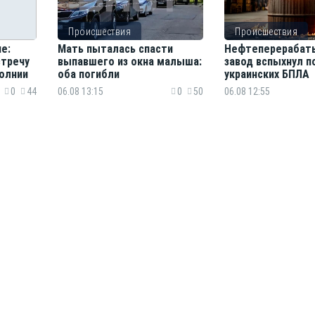
Происшествия
Происшествия
е:
Мать пыталась спасти
Нефтеперерабат
стречу
выпавшего из окна малыша:
завод вспыхнул п
олнии
оба погибли
украинских БПЛА
0
44
06.08 13:15
0
50
06.08 12:55