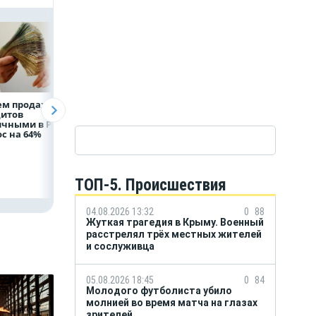
ем продаж
Рефинансирование
ВТБ предоставит 
дитов
кредитов в первом
млрд рублей
ичными в России
полугодии 2026 года
на строительство
с на 64%
складских
комплексов
ТОП-5. Происшествия
04.08.2026 13:32
0
88
Жуткая трагедия в Крыму. Военный
расстрелял трёх местных жителей
и сослуживца
05.08.2026 18:45
0
84
Молодого футболиста убило
молнией во время матча на глазах
зрителей