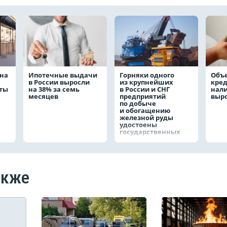
на
Ипотечные выдачи
Горняки одного
Объ
в России выросли
из крупнейших
кре
аты
на 38% за семь
в России и СНГ
нал
месяцев
предприятий
выро
по добыче
и обогащению
железной руды
удостоены
государственных
наград
акже