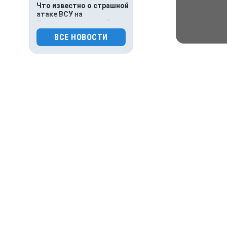
Что известно о страшной
атаке ВСУ на
Подмосковье: погибли
пять человек
ВСЕ НОВОСТИ
0
80
04.08.2026 01:00
Гороскоп
Гороскоп для всех знаков
зодиака на сегодня — 4
августа
0
64
03.08.2026 07:02
Общество
Главное за ночь. Пьяный
судоводитель разрубил
винтом катера 5-летнюю
девочку, тигр напал
на железнодорожника
0
68
03.08.2026 01:00
Гороскоп
Гороскоп для всех знаков