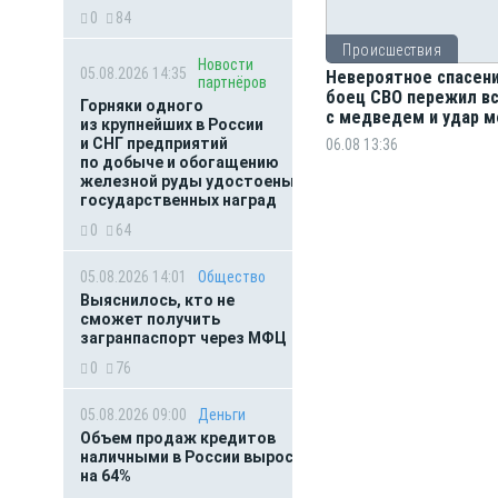
0
84
Происшествия
Новости
05.08.2026 14:35
Невероятное спасени
партнёров
боец СВО пережил в
Горняки одного
с медведем и удар м
из крупнейших в России
и СНГ предприятий
06.08 13:36
по добыче и обогащению
железной руды удостоены
государственных наград
0
64
05.08.2026 14:01
Общество
Выяснилось, кто не
сможет получить
загранпаспорт через МФЦ
0
76
05.08.2026 09:00
Деньги
Объем продаж кредитов
наличными в России вырос
на 64%