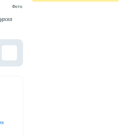
Фото:
урска
их