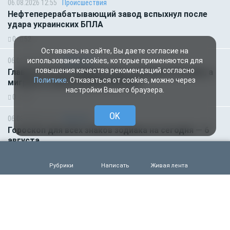
06.08.2026 12:55
Происшествия
Нефтеперерабатывающий завод вспыхнул после
удара украинских БПЛА
0
52
Оставаясь на сайте, Вы даете согласие на
06.08.2026 07:11
Общество
использование cookies, которые применяются для
повышения качества рекомендаций согласно
Главное за ночь. Макрон хочет наказать Россию, а
Политике
. Отказаться от cookies, можно через
мигранты изнасиловали ребёнка
настройки Вашего браузера.
0
56
OK
06.08.2026 01:00
Гороскоп
Гороскоп для всех знаков зодиака на сегодня — 6
августа
0
52
Рубрики
Написать
Живая лента
05.08.2026 18:45
Происшествия
Молодого футболиста убило молнией во время
матча на глазах зрителей
0
106