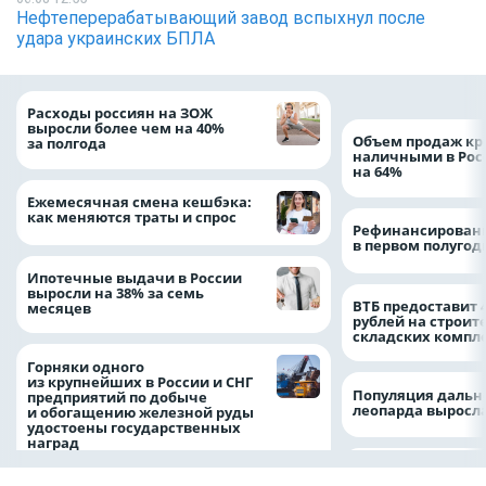
Нефтеперерабатывающий завод вспыхнул после
удара украинских БПЛА
Расходы россиян на ЗОЖ
выросли более чем на 40%
Объем продаж кр
за полгода
наличными в Рос
на 64%
Ежемесячная смена кешбэка:
как меняются траты и спрос
Рефинансировани
в первом полугоди
Ипотечные выдачи в России
выросли на 38% за семь
ВТБ предоставит 
месяцев
рублей на строит
складских компл
Горняки одного
из крупнейших в России и СНГ
Популяция дальн
предприятий по добыче
леопарда выросла
и обогащению железной руды
удостоены государственных
наград