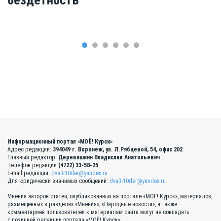
Информационный портал «МОЁ! Курск»
Адрес редакции:
394049 г. Воронеж, ул. Л.Рябцевой, 54, офис 202
Главный редактор:
Деревяшкин Владислав Анатольевич
Телефон редакции
(4722) 33-58-25
E-mail редакции:
dva3-10der@yandex.ru
Для юридически значимых сообщений:
dva3-10der@yandex.ru
Мнения авторов статей, опубликованных на портале «МОЁ! Курск», материалов,
размещённых в разделах «Мнения», «Народные новости», а также
комментариев пользователей к материалам сайта могут не совпадать
с позицией редакции портала «МОЁ! Курск».