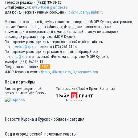
Телефон редакции
(4722) 33-58-25
E-mail редакции:
dva3-10der@yandex.ru
Для юридически значимых сообщений:
dva3-10der@yandex.ru
Мнения авторов статей, опубликованных на портале «МОЁ! Курск», материалов,
размещённых в разделах «Мнения», «Народные новости», а также
комментариев пользователей к материалам сайта могут не совпадать
с позицией редакции портала «МОЁ! Курск».
По вопросам размещения материалов на сайте обращайтесь:
почта
webzb@kpv.ru
, телефон (473) 267-94-14
По вопросам размещения рекламы на сайте обращайтесь:
почта
lip@kpv.ru
с пометкой «Реклама на портале "МОЁ! Курск"»,
телефон (473) 267-94-13
RSS
Подписка на новости:
«МОЁ! Курск» в сети:
«Дзен»
,
«ВКонтакте»
,
Одноклассники
Наши партнёры:
Альянс руководителей
Типография «Прайм Принт Воронеж»
региональных СМИ России
Новости Курска и Курской области сегодня
Сад и огород весной: полезные советы