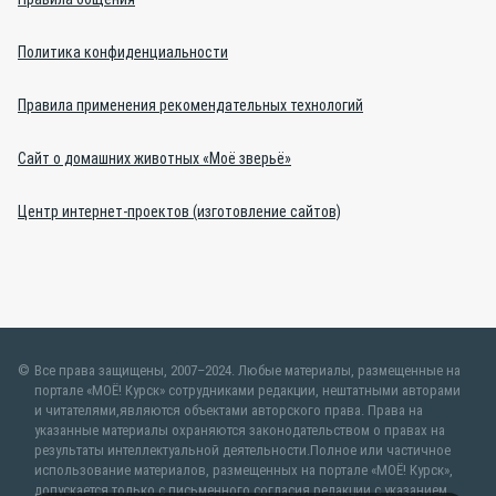
Политика конфиденциальности
Правила применения рекомендательных технологий
Сайт о домашних животных «Моё зверьё»
Центр интернет-проектов (изготовление сайтов)
Все права защищены, 2007–2024. Любые материалы, размещенные на
портале «МОЁ! Курск» сотрудниками редакции, нештатными авторами
и читателями,являются объектами авторского права. Права на
указанные материалы охраняются законодательством о правах на
результаты интеллектуальной деятельности.Полное или частичное
использование материалов, размещенных на портале «МОЁ! Курск»,
допускается только с письменного согласия редакции с указанием