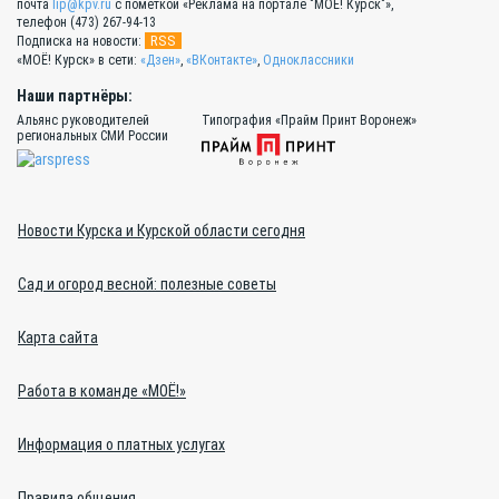
почта
lip@kpv.ru
с пометкой «Реклама на портале "МОЁ! Курск"»,
телефон (473) 267-94-13
RSS
Подписка на новости:
«МОЁ! Курск» в сети:
«Дзен»
,
«ВКонтакте»
,
Одноклассники
Наши партнёры:
Альянс руководителей
Типография «Прайм Принт Воронеж»
региональных СМИ России
Новости Курска и Курской области сегодня
Сад и огород весной: полезные советы
Карта сайта
Работа в команде «МОЁ!»
Информация о платных услугах
Правила общения