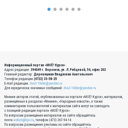
Информационный портал «МОЁ! Курск»
Адрес редакции:
394049 г. Воронеж, ул. Л.Рябцевой, 54, офис 202
Главный редактор:
Деревяшкин Владислав Анатольевич
Телефон редакции
(4722) 33-58-25
E-mail редакции:
dva3-10der@yandex.ru
Для юридически значимых сообщений:
dva3-10der@yandex.ru
Мнения авторов статей, опубликованных на портале «МОЁ! Курск», материалов,
размещённых в разделах «Мнения», «Народные новости», а также
комментариев пользователей к материалам сайта могут не совпадать
с позицией редакции портала «МОЁ! Курск».
По вопросам размещения материалов на сайте обращайтесь:
почта
webzb@kpv.ru
, телефон (473) 267-94-14
По вопросам размещения рекламы на сайте обращайтесь: