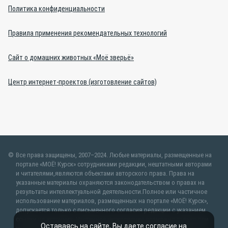
Политика конфиденциальности
Правила применения рекомендательных технологий
Сайт о домашних животных «Моё зверьё»
Центр интернет-проектов (изготовление сайтов)
Все права защищены, 2007–2024. Любые материалы, размещенные на
портале «МОЁ! Курск» сотрудниками редакции, нештатными авторами
и читателями,являются объектами авторского права. Права на
указанные материалы охраняются законодательством о правах на
результаты интеллектуальной деятельности.Полное или частичное
использование материалов, размещенных на портале «МОЁ! Курск»,
допускается только с письменного согласия редакции с указанием
ссылки на источник. Частичное цитирование возможно только при
Оставаясь на сайте, Вы даете согласие на