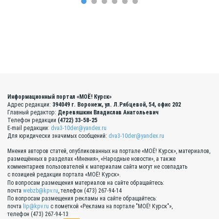
Информационный портал «МОЁ! Курск»
Адрес редакции:
394049 г. Воронеж, ул. Л.Рябцевой, 54, офис 202
Главный редактор:
Деревяшкин Владислав Анатольевич
Телефон редакции
(4722) 33-58-25
E-mail редакции:
dva3-10der@yandex.ru
Для юридически значимых сообщений:
dva3-10der@yandex.ru
Мнения авторов статей, опубликованных на портале «МОЁ! Курск», материалов,
размещённых в разделах «Мнения», «Народные новости», а также
комментариев пользователей к материалам сайта могут не совпадать
с позицией редакции портала «МОЁ! Курск».
По вопросам размещения материалов на сайте обращайтесь:
почта
webzb@kpv.ru
, телефон (473) 267-94-14
По вопросам размещения рекламы на сайте обращайтесь:
почта
lip@kpv.ru
с пометкой «Реклама на портале "МОЁ! Курск"»,
телефон (473) 267-94-13