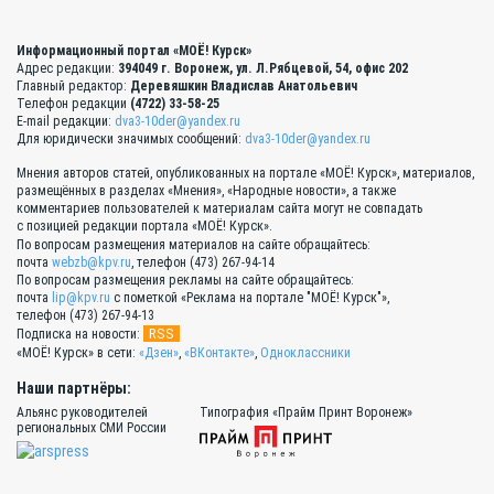
Информационный портал «МОЁ! Курск»
Адрес редакции:
394049 г. Воронеж, ул. Л.Рябцевой, 54, офис 202
Главный редактор:
Деревяшкин Владислав Анатольевич
Телефон редакции
(4722) 33-58-25
E-mail редакции:
dva3-10der@yandex.ru
Для юридически значимых сообщений:
dva3-10der@yandex.ru
Мнения авторов статей, опубликованных на портале «МОЁ! Курск», материалов,
размещённых в разделах «Мнения», «Народные новости», а также
комментариев пользователей к материалам сайта могут не совпадать
с позицией редакции портала «МОЁ! Курск».
По вопросам размещения материалов на сайте обращайтесь:
почта
webzb@kpv.ru
, телефон (473) 267-94-14
По вопросам размещения рекламы на сайте обращайтесь:
почта
lip@kpv.ru
с пометкой «Реклама на портале "МОЁ! Курск"»,
телефон (473) 267-94-13
RSS
Подписка на новости:
«МОЁ! Курск» в сети:
«Дзен»
,
«ВКонтакте»
,
Одноклассники
Наши партнёры:
Альянс руководителей
Типография «Прайм Принт Воронеж»
региональных СМИ России