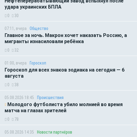
Нефтеперерабатывающий завод вспыхнул после
удара украинских БПЛА
0
30
07:11, вчера
Общество
Главное за ночь. Макрон хочет наказать Россию, а
мигранты изнасиловали ребёнка
0
32
01:00, вчера
Гороскоп
Гороскоп для всех знаков зодиака на сегодня — 6
августа
0
38
05.08.2026 18:45
Происшествия
Молодого футболиста убило молнией во время
матча на глазах зрителей
0
78
05.08.2026 14:35
Новости партнёров