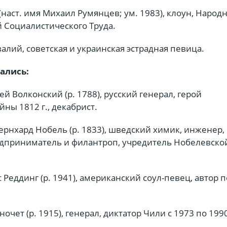
наст. имя Михаил Румянцев; ум. 1983), клоун, Народ
й Социалистического Труда.
алий, советская и украинская эстрадная певица.
ались:
ей Волконский (р. 1788), русский генерал, герой
ны 1812 г., декабрист.
рнхард Нобель (р. 1833), шведский химик, инженер,
едприниматель и филантроп, учредитель Нобелевско
 Реддинг (р. 1941), американский соул-певец, автор п
очет (р. 1915), генерал, диктатор Чили с 1973 по 1990