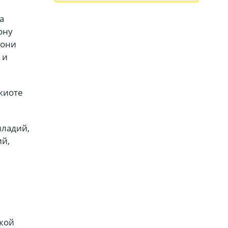
а
ону
 они
 и
киоте
лладий,
ий,
кой