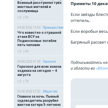
Военный расстрелял трёх
Приметы 10 дека
местных жителей и
сослуживца
Если звёзды блест
0
94
оттепель.
04.08.2026 13:04
Происшествия
Если воробьи весь
Что известно о страшной
атаке ВСУ на
Подмосковье: погибли
Багряный рассвет
пять человек
0
84
04.08.2026 01:00
Гороскоп
Подписывайтесь на 
Гороскоп для всех знаков
и области во
«ВКон
зодиака на сегодня — 4
августа
0
70
03.08.2026 07:02
Общество
Главное за ночь. Пьяный
судоводитель разрубил
винтом катера 5-летнюю