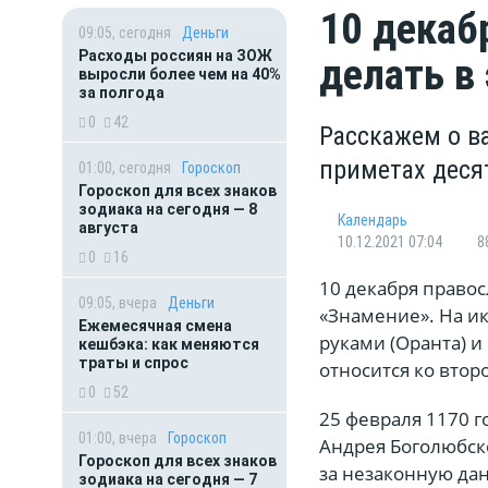
10 декаб
09:05, сегодня
Деньги
Расходы россиян на ЗОЖ
делать в 
выросли более чем на 40%
за полгода
0
42
Расскажем о в
приметах деся
01:00, сегодня
Гороскоп
Гороскоп для всех знаков
зодиака на сегодня — 8
Календарь
августа
10.12.2021 07:04
8
0
16
10 декабря право
09:05, вчера
Деньги
«Знамение». На и
Ежемесячная смена
руками (Оранта) и
кешбэка: как меняются
траты и спрос
относится ко второ
0
52
25 февраля 1170 г
01:00, вчера
Гороскоп
Андрея Боголюбск
Гороскоп для всех знаков
за незаконную да
зодиака на сегодня — 7