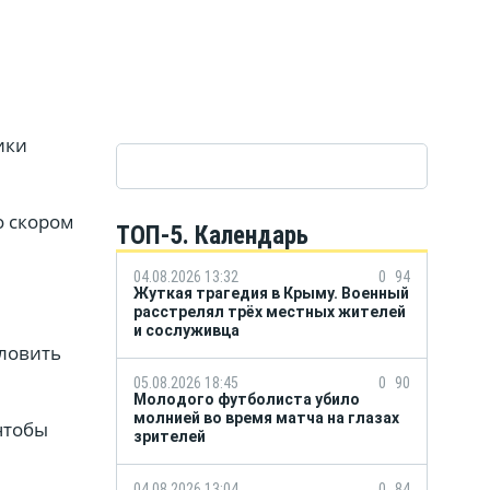
ики
о скором
ТОП-5. Календарь
04.08.2026 13:32
0
94
Жуткая трагедия в Крыму. Военный
расстрелял трёх местных жителей
и сослуживца
словить
05.08.2026 18:45
0
90
Молодого футболиста убило
молнией во время матча на глазах
чтобы
зрителей
04.08.2026 13:04
0
84