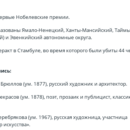
ервые Нобелевские премии.
разованы Ямало-Ненецкий, Ханты-Мансийский, Тайм
й) и Эвенкийский автономные округа.
ракт в Стамбуле, во время которого были убиты 44 ч
лись:
Брюллов (ум. 1877), русский художник и архитектор.
красов (ум. 1878), поэт, прозаик и публицист, класси
ребрякова (ум. 1967), русская художница, участница
 искусства».