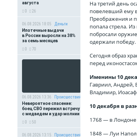
На третий день о
августа
повелевший ему в
0
26
Преображения и по
06.08.2026 18:05
Деньги
попала стрела. Из
Ипотечные выдачи
побросали оружие 
в России выросли на 38%
за семь месяцев
одержали победу.
0
70
Сегодня образ хра
перед иконостасо
Именины 10 дека
Гавриил, Андрей, 
Владимир, Иоасаф
06.08.2026 13:36
Происшествия
Невероятное спасение:
10 декабря в ра
боец СВО пережил встречу
с медведем и удар молнии
1768 — в Лондоне
0
50
1848 — Луи Напол
06.08.2026 13:15
Происшествия