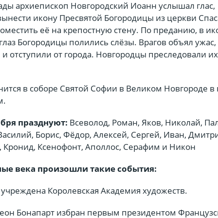
сады архиепископ Новгородский Иоанн услышал глас,
ынести икону Пресвятой Богородицы из церкви Спас
местить её на крепостную стену. По преданию, в ик
 глаз Богородицы полились слёзы. Врагов объял ужас,
и отступили от города. Новгородцы преследовали их
нится в соборе Святой Софии в Великом Новгороде в 
м.
бря празднуют:
Всеволод, Роман, Яков, Николай, Па
Василий, Борис, Фёдор, Алексей, Сергей, Иван, Дмитр
, Кронид, Ксенофонт, Аполлос, Серафим и Никон
зные века произошли такие события:
 учреждена Королевская Академия художеств.
еон Бонапарт избран первым президентом Французс