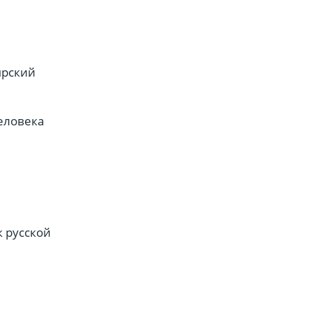
ырский
еловека
к русской