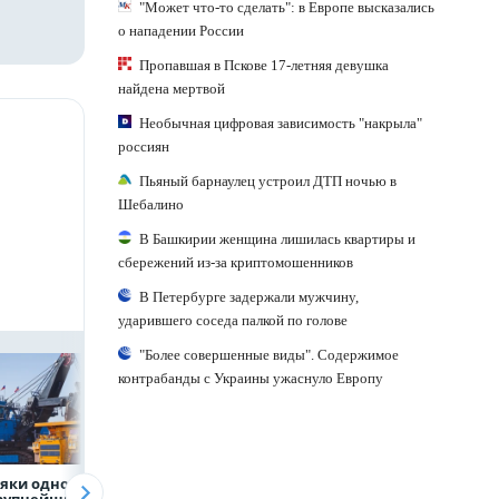
"Может что-то сделать": в Европе высказались
о нападении России
Пропавшая в Пскове 17-летняя девушка
найдена мертвой
Необычная цифровая зависимость "накрыла"
россиян
Пьяный барнаулец устроил ДТП ночью в
Шебалино
В Башкирии женщина лишилась квартиры и
сбережений из-за криптомошенников
В Петербурге задержали мужчину,
ударившего соседа палкой по голове
"Более совершенные виды". Содержимое
контрабанды с Украины ужаснуло Европу
яки одного
Объем продаж
Рефинансирован