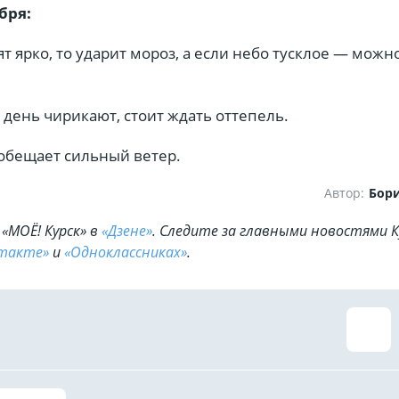
бря:
ят ярко, то ударит мороз, а если небо тусклое — можн
 день чирикают, стоит ждать оттепель.
 обещает сильный ветер.
Автор:
Бори
«МОЁ! Курск» в
«Дзене»
. Cледите за главными новостями К
такте»
и
«Одноклассниках»
.