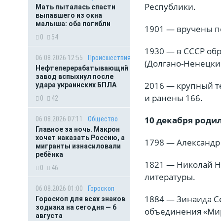
Республики.
Мать пыталась спасти
выпавшего из окна
малыша: оба погибли
1901 — вручены п
0
54
1930 — в СССР об
06.08.2026 12:55
Происшествия
(Долгано-Ненецки
Нефтеперерабатывающий
завод вспыхнул после
2016 — крупный те
удара украинских БПЛА
и ранены 166.
0
42
10 декабря роди
06.08.2026 07:11
Общество
Главное за ночь. Макрон
хочет наказать Россию, а
1798 — Александр 
мигранты изнасиловали
ребёнка
1821 — Николай Не
0
46
литературы.
06.08.2026 01:00
Гороскоп
1884 — Зинаида Се
Гороскоп для всех знаков
зодиака на сегодня — 6
объединения «Мир
августа