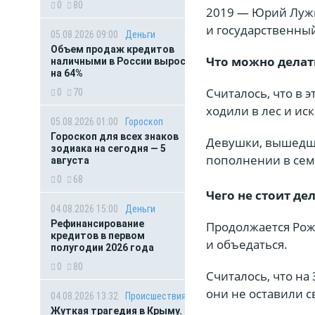
0
80
2019 — Юрий Лужко
и государственный
05.08.2026 09:00
Деньги
Объем продаж кредитов
Что можно делат
наличными в России вырос
на 64%
Считалось, что в э
0
70
ходили в лес и ис
05.08.2026 01:00
Гороскоп
Гороскоп для всех знаков
Девушки, вышедши
зодиака на сегодня — 5
пополнении в сем
августа
0
68
Чего не стоит де
04.08.2026 15:00
Деньги
Рефинансирование
Продолжается Рожд
кредитов в первом
и объедаться.
полугодии 2026 года
0
80
Считалось, что на
они не оставили с
04.08.2026 13:32
Происшествия
Жуткая трагедия в Крыму.