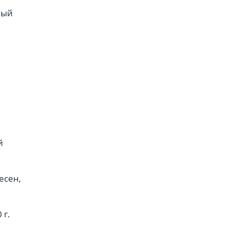
ный
й
есен,
 г.