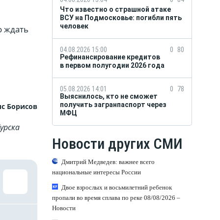
Что известно о страшной атаке
ВСУ на Подмосковье: погибли пять
человек
о ждать
04.08.2026 15:00
0
80
Рефинансирование кредитов
в первом полугодии 2026 года
05.08.2026 14:01
0
78
Выяснилось, кто не сможет
получить загранпаспорт через
с Борисов
МФЦ
урска
Новости других СМИ
Дмитрий Медведев: важнее всего
национальные интересы России
Двое взрослых и восьмилетний ребенок
пропали во время сплава по реке 08/08/2026 –
Новости