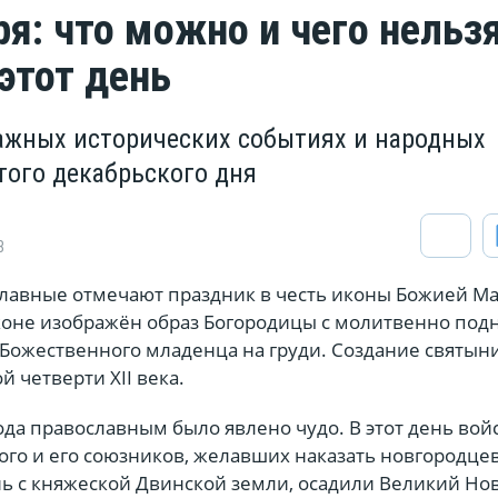
ря: что можно и чего нельз
этот день
ажных исторических событиях и народных
того декабрьского дня
8
славные отмечают праздник в честь иконы Божией М
коне изображён образ Богородицы с молитвенно по
 Божественного младенца на груди. Создание святын
й четверти XII века.
ода православным было явлено чудо. В этот день вой
ого и его союзников, желавших наказать новгородце
нь с княжеской Двинской земли, осадили Великий Но