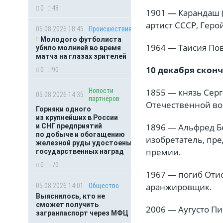
0
48
1901 — Карандаш (
артист СССР, Геро
05.08.2026 18:45
Происшествия
Молодого футболиста
1964 — Таисия Пов
убило молнией во время
матча на глазах зрителей
10 декабря сконч
0
90
Новости
1855 — князь Серг
05.08.2026 14:35
партнёров
Отечественной вой
Горняки одного
из крупнейших в России
1896 — Альфред Бе
и СНГ предприятий
по добыче и обогащению
изобретатель, пр
железной руды удостоены
премии.
государственных наград
0
70
1967 — погиб Отис
аранжировщик.
05.08.2026 14:01
Общество
Выяснилось, кто не
сможет получить
2006 — Аугусто Пин
загранпаспорт через МФЦ