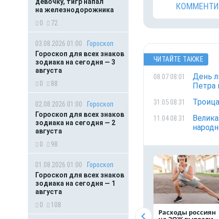
девочку, тигр напал
КОММЕНТИ
на железнодорожника
0
72
03.08.2026 01:00
Гороскоп
Гороскоп для всех знаков
ЧИТАЙТЕ ТАКЖЕ
зодиака на сегодня — 3
августа
День л
08.07 08:01
0
88
Петра 
Троица
31.05 08:31
02.08.2026 01:00
Гороскоп
Гороскоп для всех знаков
Велика
11.04 08:31
зодиака на сегодня — 2
народ
августа
0
98
01.08.2026 01:00
Гороскоп
Гороскоп для всех знаков
зодиака на сегодня — 1
августа
0
108
Расходы россиян