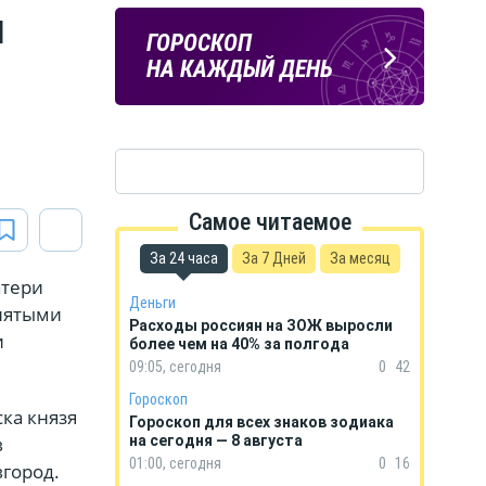
я
ПОГОДА
ГОРОСКОП
В КУРСКЕ
НА КАЖДЫЙ ДЕНЬ
Самое читаемое
За 24 часа
За 7 Дней
За месяц
атери
Деньги
днятыми
Расходы россиян на ЗОЖ выросли
и
более чем на 40% за полгода
09:05, сегодня
0
42
Гороскоп
ска князя
Гороскоп для всех знаков зодиака
в
на сегодня — 8 августа
01:00, сегодня
0
16
вгород.