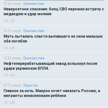
13:36, вчера
Происшествия
Невероятное спасение: боец СВО пережил встречу с
медведем и удар молнии
0
32
13:15, вчера
Происшествия
Мать пыталась спасти выпавшего из окна малыша:
оба погибли
0
36
12:55, вчера
Происшествия
Нефтеперерабатывающий завод вспыхнул после
удара украинских БПЛА
0
24
07:11, вчера
Общество
Главное за ночь. Макрон хочет наказать Россию, а
мигранты изнасиловали ребёнка
0
26