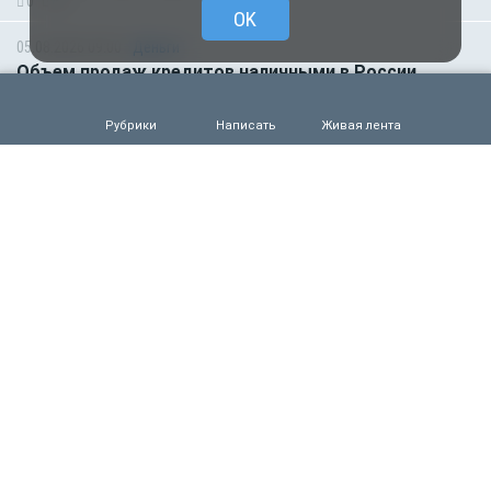
0
62
OK
05.08.2026 09:00
Деньги
Объем продаж кредитов наличными в России
вырос на 64%
0
50
Рубрики
Написать
Живая лента
05.08.2026 01:00
Гороскоп
Гороскоп для всех знаков зодиака на сегодня — 5
августа
0
48
04.08.2026 15:00
Деньги
Рефинансирование кредитов в первом полугодии
2026 года
0
58
04.08.2026 13:32
Происшествия
Жуткая трагедия в Крыму. Военный расстрелял
трёх местных жителей и сослуживца