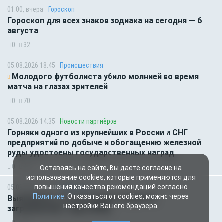
01:00, вчера
Гороскоп
Гороскоп для всех знаков зодиака на сегодня — 6
августа
0
32
05.08.2026 18:45
Происшествия
Молодого футболиста убило молнией во время
матча на глазах зрителей
0
70
05.08.2026 14:35
Новости партнёров
Горняки одного из крупнейших в России и СНГ
предприятий по добыче и обогащению железной
руды удостоены государственных наград
0
48
Оставаясь на сайте, Вы даете согласие на
использование cookies, которые применяются для
повышения качества рекомендаций согласно
05.08.2026 14:01
Общество
Политике
. Отказаться от cookies, можно через
Выяснилось, кто не сможет получить
настройки Вашего браузера.
загранпаспорт через МФЦ