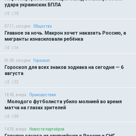
удара украинских БПЛА
0
18
07:11, сегодня
Общество
Главное за ночь. Макрон хочет наказать Россию, а
мигранты изнасиловали ребёнка
0
16
01:00, сегодня
Гороскоп
Гороскоп для всех знаков зодиака на сегодня — 6
августа
0
22
18:45, вчера
Происшествия
Молодого футболиста убило молнией во время
матча на глазах зрителей
0
60
14:35, вчера
Новости партнёров
Горняки одного из крупнейших в России и СНГ