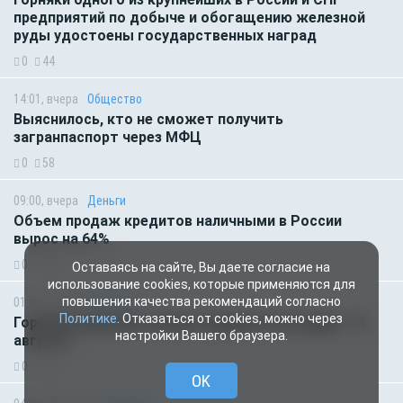
предприятий по добыче и обогащению железной
руды удостоены государственных наград
0
44
14:01, вчера
Общество
Выяснилось, кто не сможет получить
загранпаспорт через МФЦ
0
58
09:00, вчера
Деньги
Объем продаж кредитов наличными в России
вырос на 64%
0
46
Оставаясь на сайте, Вы даете согласие на
использование cookies, которые применяются для
повышения качества рекомендаций согласно
01:00, вчера
Гороскоп
Политике
. Отказаться от cookies, можно через
Гороскоп для всех знаков зодиака на сегодня — 5
настройки Вашего браузера.
августа
0
42
OK