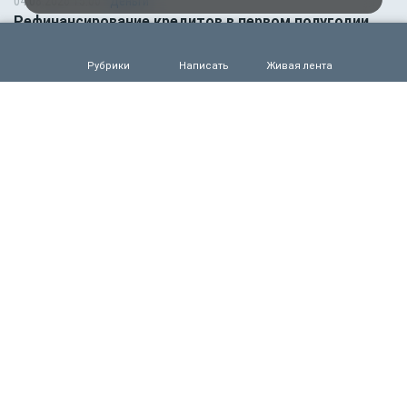
04.08.2026 15:00
Деньги
Рефинансирование кредитов в первом полугодии
2026 года
0
54
Рубрики
Написать
Живая лента
04.08.2026 13:32
Происшествия
Жуткая трагедия в Крыму. Военный расстрелял
трёх местных жителей и сослуживца
0
66
04.08.2026 13:04
Происшествия
Что известно о страшной атаке ВСУ на
Подмосковье: погибли пять человек
0
64
04.08.2026 01:00
Гороскоп
Гороскоп для всех знаков зодиака на сегодня — 4
августа
0
48