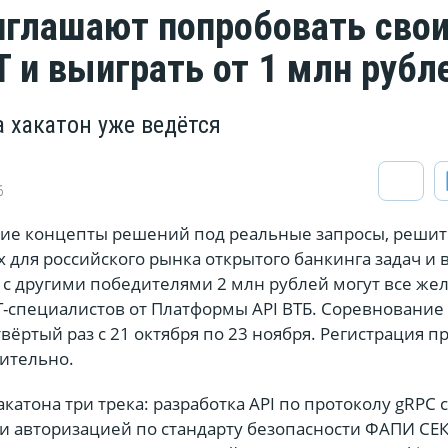
иглашают попробовать сво
Т и выиграть от 1 млн рубл
 хакатон уже ведётся
6
ие концепты решений под реальные запросы, реши
х для российского рынка открытого банкинга задач и 
 с другими победителями 2 млн рублей могут все ж
Т-специалистов от Платформы API ВТБ. Соревнование 
твёртый раз с 21 октября по 23 ноября. Регистрация п
чительно.
хакатона три трека: разработка API по протоколу gRPC с
и авторизацией по стандарту безопасности ФАПИ СЕ