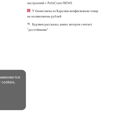
настроений » PolitCentr-NEWS
У бизнесмена из Карелии конфисковали товар
на полмиллиона рублей
Бурляев рассказал, каких актеров считает
"достойными"
применяются
 cookies,