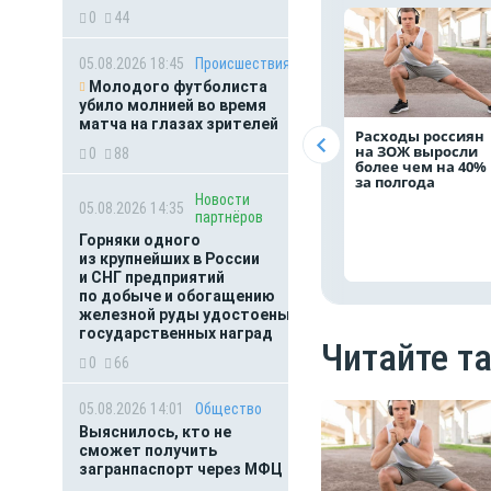
0
44
05.08.2026 18:45
Происшествия
Молодого футболиста
убило молнией во время
матча на глазах зрителей
Расходы россиян
на ЗОЖ выросли
0
88
более чем на 40%
за полгода
Новости
05.08.2026 14:35
партнёров
Горняки одного
из крупнейших в России
и СНГ предприятий
по добыче и обогащению
железной руды удостоены
государственных наград
Читайте т
0
66
05.08.2026 14:01
Общество
Выяснилось, кто не
сможет получить
загранпаспорт через МФЦ