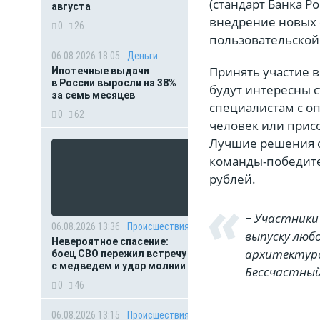
(стандарт Банка Р
августа
внедрение новых 
0
26
пользовательско
06.08.2026 18:05
Деньги
Принять участие 
Ипотечные выдачи
в России выросли на 38%
будут интересны 
за семь месяцев
специалистам с оп
0
62
человек или прис
Лучшие решения о
команды-победите
рублей.
− Участники
06.08.2026 13:36
Происшествия
выпуску люб
Невероятное спасение:
архитектуро
боец СВО пережил встречу
с медведем и удар молнии
Бессчастный
0
46
06.08.2026 13:15
Происшествия