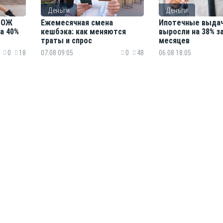
Деньги
Деньги
 ЗОЖ
Ежемесячная смена
Ипотечные выдач
а 40%
кешбэка: как меняются
выросли на 38% з
траты и спрос
месяцев
0
18
07.08 09:05
0
48
06.08 18:05