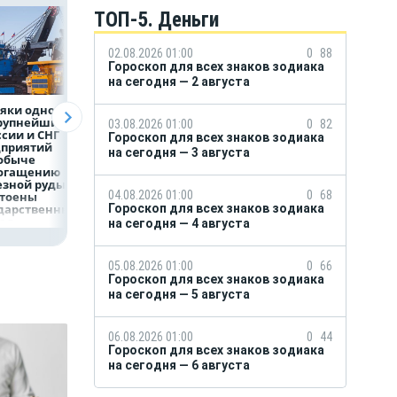
ТОП-5. Деньги
02.08.2026 01:00
0
88
Гороскоп для всех знаков зодиака
на сегодня — 2 августа
яки одного
Объем продаж
Рефинансирован
крупнейших
кредитов
кредитов в перв
03.08.2026 01:00
0
82
ссии и СНГ
наличными в России
полугодии 2026 г
Гороскоп для всех знаков зодиака
дприятий
вырос на 64%
на сегодня — 3 августа
обыче
богащению
езной руды
04.08.2026 01:00
0
68
стоены
Гороскоп для всех знаков зодиака
дарственных
рад
на сегодня — 4 августа
05.08.2026 01:00
0
66
Гороскоп для всех знаков зодиака
на сегодня — 5 августа
06.08.2026 01:00
0
44
Гороскоп для всех знаков зодиака
на сегодня — 6 августа