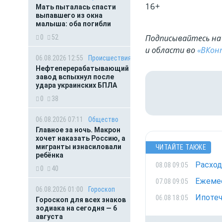
16+
Мать пыталась спасти
выпавшего из окна
малыша: оба погибли
Подписывайтесь на 
0
52
и области во
«ВКон
06.08.2026 12:55
Происшествия
Нефтеперерабатывающий
завод вспыхнул после
удара украинских БПЛА
0
38
06.08.2026 07:11
Общество
Главное за ночь. Макрон
хочет наказать Россию, а
мигранты изнасиловали
ЧИТАЙТЕ ТАКЖЕ
ребёнка
Расход
08.08 09:05
0
40
Ежемес
07.08 09:05
06.08.2026 01:00
Гороскоп
Ипотеч
06.08 18:05
Гороскоп для всех знаков
зодиака на сегодня — 6
августа