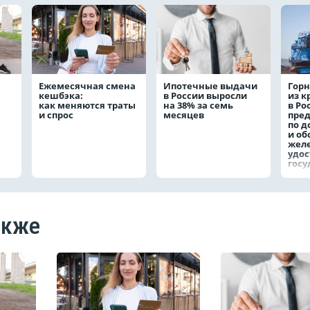
Ежемесячная смена
Ипотечные выдачи
Горн
кешбэка:
в России выросли
из 
как меняются траты
на 38% за семь
в Ро
и спрос
месяцев
пре
по д
и о
жел
удо
госу
наг
акже