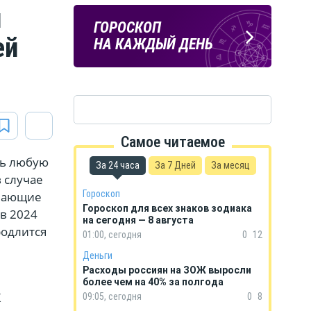
и
ПОГОДА
ГОРОСКОП
ей
В КУРСКЕ
НА КАЖДЫЙ ДЕНЬ
Самое читаемое
ть любую
За 24 часа
За 7 Дней
За месяц
в случае
Гороскоп
елающие
Гороскоп для всех знаков зодиака
в 2024
на сегодня — 8 августа
родлится
01:00, сегодня
0
12
Деньги
Расходы россиян на ЗОЖ выросли
более чем на 40% за полгода
К
09:05, сегодня
0
8