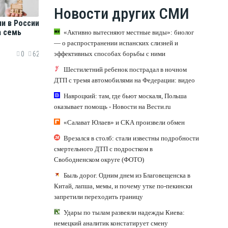
Новости других СМИ
и в России
а семь
«Активно вытесняют местные виды»: биолог
— о распространении испанских слизней и
эффективных способах борьбы с ними
0
62
Шестилетний ребенок пострадал в ночном
ДТП с тремя автомобилями на Федерации: видео
Навроцкий: там, где бьют москаля, Польша
оказывает помощь - Новости на Вести.ru
«Салават Юлаев» и СКА произвели обмен
Врезался в столб: стали известны подробности
смертельного ДТП с подростком в
Свободненском округе (ФОТО)
Быль дорог. Одним днем из Благовещенска в
Китай, лапша, мемы, и почему утке по-пекински
запретили переходить границу
Удары по тылам развеяли надежды Киева:
немецкий аналитик констатирует смену