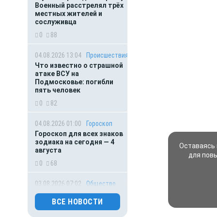
Военный расстрелял трёх
местных жителей и
сослуживца
0
88
04.08.2026 13:04
Происшествия
Что известно о страшной
атаке ВСУ на
Подмосковье: погибли
пять человек
0
82
04.08.2026 01:00
Гороскоп
Гороскоп для всех знаков
зодиака на сегодня — 4
Оставаясь 
августа
для пов
0
68
03.08.2026 07:02
Общество
Главное за ночь. Пьяный
ВСЕ НОВОСТИ
судоводитель разрубил
винтом катера 5-летнюю