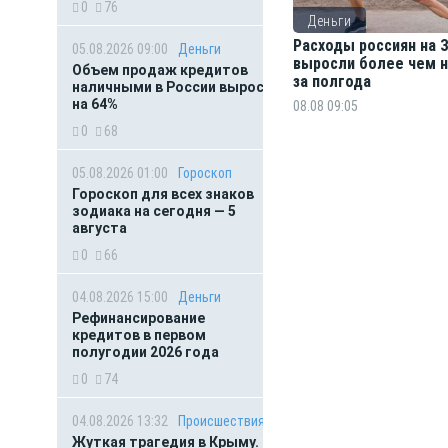
0
76
Деньги
Расходы россиян на
05.08.2026 09:00
Деньги
выросли более чем н
Объем продаж кредитов
за полгода
наличными в России вырос
на 64%
08.08 09:05
0
68
05.08.2026 01:00
Гороскоп
Гороскоп для всех знаков
зодиака на сегодня — 5
августа
0
66
04.08.2026 15:00
Деньги
Рефинансирование
кредитов в первом
полугодии 2026 года
0
74
04.08.2026 13:32
Происшествия
Жуткая трагедия в Крыму.