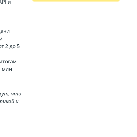
API и
дачи
м
т 2 до 5
итогам
2 млн
мут, что
тикой и