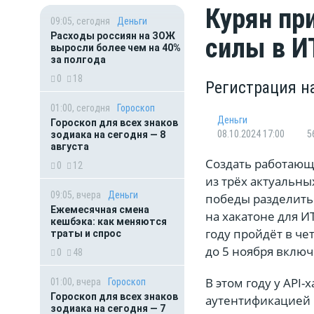
Курян пр
09:05, сегодня
Деньги
Расходы россиян на ЗОЖ
силы в И
выросли более чем на 40%
за полгода
0
18
Регистрация на
01:00, сегодня
Гороскоп
Деньги
Гороскоп для всех знаков
08.10.2024 17:00
5
зодиака на сегодня — 8
августа
Создать работающ
0
12
из трёх актуальны
09:05, вчера
Деньги
победы разделить
Ежемесячная смена
на хакатоне для И
кешбэка: как меняются
году пройдёт в че
траты и спрос
до 5 ноября вклю
0
48
В этом году у API-
01:00, вчера
Гороскоп
Гороскоп для всех знаков
аутентификацией 
зодиака на сегодня — 7