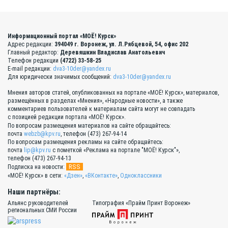
Информационный портал «МОЁ! Курск»
Адрес редакции:
394049 г. Воронеж, ул. Л.Рябцевой, 54, офис 202
Главный редактор:
Деревяшкин Владислав Анатольевич
Телефон редакции
(4722) 33-58-25
E-mail редакции:
dva3-10der@yandex.ru
Для юридически значимых сообщений:
dva3-10der@yandex.ru
Мнения авторов статей, опубликованных на портале «МОЁ! Курск», материалов,
размещённых в разделах «Мнения», «Народные новости», а также
комментариев пользователей к материалам сайта могут не совпадать
с позицией редакции портала «МОЁ! Курск».
По вопросам размещения материалов на сайте обращайтесь:
почта
webzb@kpv.ru
, телефон (473) 267-94-14
По вопросам размещения рекламы на сайте обращайтесь:
почта
lip@kpv.ru
с пометкой «Реклама на портале "МОЁ! Курск"»,
телефон (473) 267-94-13
RSS
Подписка на новости:
«МОЁ! Курск» в сети:
«Дзен»
,
«ВКонтакте»
,
Одноклассники
Наши партнёры:
Альянс руководителей
Типография «Прайм Принт Воронеж»
региональных СМИ России