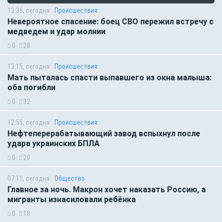
13:36, сегодня
Происшествия
Невероятное спасение: боец СВО пережил встречу с
медведем и удар молнии
0
28
13:15, сегодня
Происшествия
Мать пыталась спасти выпавшего из окна малыша:
оба погибли
0
32
12:55, сегодня
Происшествия
Нефтеперерабатывающий завод вспыхнул после
удара украинских БПЛА
0
20
07:11, сегодня
Общество
Главное за ночь. Макрон хочет наказать Россию, а
мигранты изнасиловали ребёнка
0
18