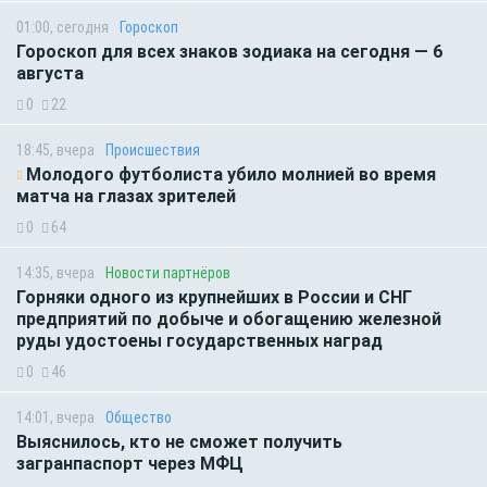
01:00, сегодня
Гороскоп
Гороскоп для всех знаков зодиака на сегодня — 6
августа
0
22
18:45, вчера
Происшествия
Молодого футболиста убило молнией во время
матча на глазах зрителей
0
64
14:35, вчера
Новости партнёров
Горняки одного из крупнейших в России и СНГ
предприятий по добыче и обогащению железной
руды удостоены государственных наград
0
46
14:01, вчера
Общество
Выяснилось, кто не сможет получить
загранпаспорт через МФЦ