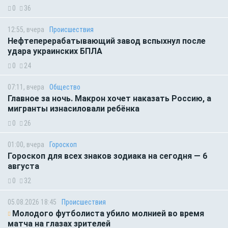
0
36
12:55, вчера
Происшествия
Нефтеперерабатывающий завод вспыхнул после
удара украинских БПЛА
0
24
07:11, вчера
Общество
Главное за ночь. Макрон хочет наказать Россию, а
мигранты изнасиловали ребёнка
0
26
01:00, вчера
Гороскоп
Гороскоп для всех знаков зодиака на сегодня — 6
августа
0
32
05.08.2026 18:45
Происшествия
Молодого футболиста убило молнией во время
матча на глазах зрителей