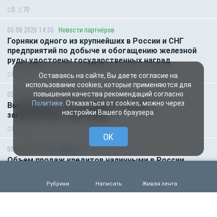
0
70
05.08.2026 14:35
Новости партнёров
Горняки одного из крупнейших в России и СНГ
предприятий по добыче и обогащению железной
руды удостоены государственных наград
0
48
Оставаясь на сайте, Вы даете согласие на
использование cookies, которые применяются для
повышения качества рекомендаций согласно
05.08.2026 14:01
Общество
Политике
. Отказаться от cookies, можно через
Выяснилось, кто не сможет получить
настройки Вашего браузера.
загранпаспорт через МФЦ
0
62
OK
05.08.2026 09:00
Деньги
Объем продаж кредитов наличными в России
вырос на 64%
0
50
Рубрики
Написать
Живая лента
05.08.2026 01:00
Гороскоп
Гороскоп для всех знаков зодиака на сегодня — 5