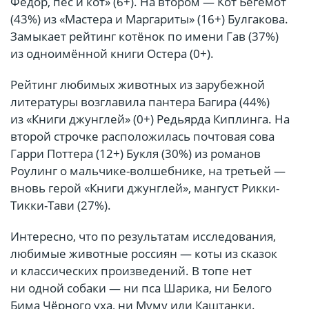
Фёдор, пёс и кот» (6+). На втором — Кот Бегемот
(43%) из «Мастера и Маргариты» (16+) Булгакова.
Замыкает рейтинг котёнок по имени Гав (37%)
из одноимённой книги Остера (0+).
Рейтинг любимых животных из зарубежной
литературы возглавила пантера Багира (44%)
из «Книги джунглей» (0+) Редьярда Киплинга. На
второй строчке расположилась почтовая сова
Гарри Поттера (12+) Букля (30%) из романов
Роулинг о мальчике-волшебнике, на третьей —
вновь герой «Книги джунглей», мангуст Рикки-
Тикки-Тави (27%).
Интересно, что по результатам исследования,
любимые животные россиян — коты из сказок
и классических произведений. В топе нет
ни одной собаки — ни пса Шарика, ни Белого
Бима Чёрного уха, ни Муму или Каштанки.