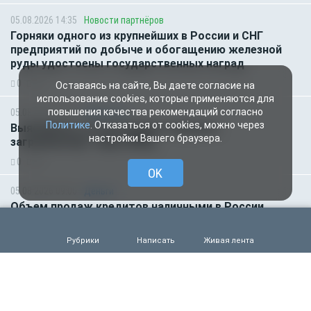
05.08.2026 14:35
Новости партнёров
Горняки одного из крупнейших в России и СНГ
предприятий по добыче и обогащению железной
руды удостоены государственных наград
0
46
Оставаясь на сайте, Вы даете согласие на
использование cookies, которые применяются для
повышения качества рекомендаций согласно
05.08.2026 14:01
Общество
Политике
. Отказаться от cookies, можно через
Выяснилось, кто не сможет получить
настройки Вашего браузера.
загранпаспорт через МФЦ
0
62
OK
05.08.2026 09:00
Деньги
Объем продаж кредитов наличными в России
вырос на 64%
0
50
Рубрики
Написать
Живая лента
05.08.2026 01:00
Гороскоп
Гороскоп для всех знаков зодиака на сегодня — 5
августа