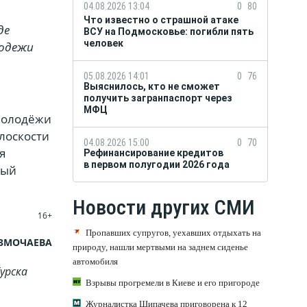
04.08.2026 13:04
0
80
Что известно о страшной атаке
де
ВСУ на Подмосковье: погибли пять
человек
лодежи
05.08.2026 14:01
0
76
Выяснилось, кто не сможет
получить загранпаспорт через
МФЦ
 молодёжи
лоскости
04.08.2026 15:00
0
70
я
Рефинансирование кредитов
в первом полугодии 2026 года
ный
Новости других СМИ
16+
Пропавших супругов, уехавших отдыхать на
АЗМОЧАЕВА
природу, нашли мертвыми на заднем сиденье
автомобиля
урска
Взрывы прогремели в Киеве и его пригороде
Журналистка Шипачева приговорена к 12