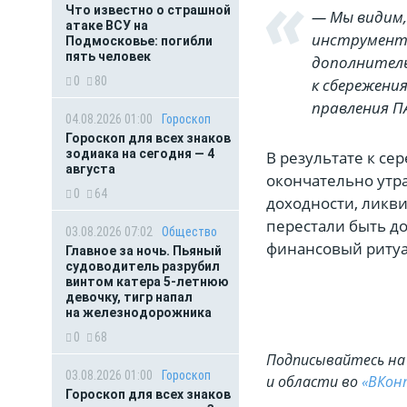
Что известно о страшной
— Мы видим,
атаке ВСУ на
инструмента
Подмосковье: погибли
пять человек
дополнитель
0
80
к сбережени
правления П
04.08.2026 01:00
Гороскоп
Гороскоп для всех знаков
зодиака на сегодня — 4
В результате к се
августа
окончательно утр
0
64
доходности, ликв
перестали быть д
03.08.2026 07:02
Общество
финансовый ритуа
Главное за ночь. Пьяный
судоводитель разрубил
винтом катера 5-летнюю
девочку, тигр напал
на железнодорожника
0
68
Подписывайтесь на 
03.08.2026 01:00
Гороскоп
и области во
«ВКон
Гороскоп для всех знаков