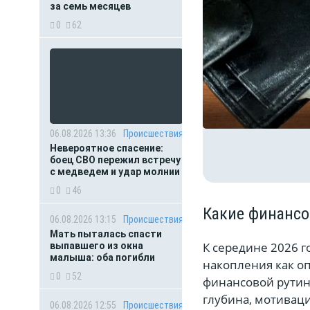
за семь месяцев
0
62
06.08.2026 13:36
Происшествия
Невероятное спасение:
боец СВО пережил встречу
с медведем и удар молнии
0
46
Какие финансо
06.08.2026 13:15
Происшествия
Мать пыталась спасти
К середине 2026 
выпавшего из окна
малыша: оба погибли
накопления как о
0
52
финансовой рутин
глубина, мотивац
06.08.2026 12:55
Происшествия