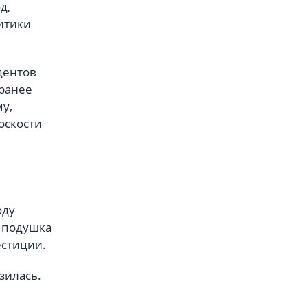
д,
итики
дентов
 ранее
у,
оскости
оду
 подушка
естиции.
зилась.