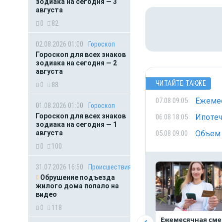
зодиака на сегодня — 3
августа
0
82
02.08.2026 01:00
Гороскоп
Гороскоп для всех знаков
зодиака на сегодня — 2
августа
ЧИТАЙТЕ ТАКЖЕ
0
88
Ежемес
07.08 09:05
01.08.2026 01:00
Гороскоп
Гороскоп для всех знаков
Ипотеч
06.08 18:05
зодиака на сегодня — 1
августа
Объем 
05.08 09:00
0
100
31.07.2026 16:50
Происшествия
Обрушение подъезда
жилого дома попало на
видео
0
118
Ежемесячная сме