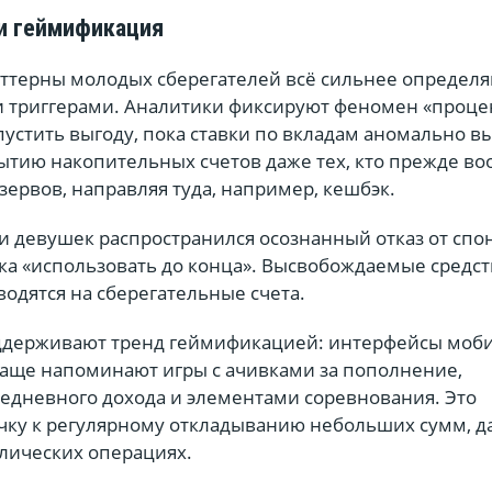
 и геймификация
ттерны молодых сберегателей всё сильнее определя
 триггерами. Аналитики фиксируют феномен «проце
устить выгоду, пока ставки по вкладам аномально в
рытию накопительных счетов даже тех, кто прежде в
ервов, направляя туда, например, кешбэк.
и девушек распространился осознанный отказ от сп
ка «использовать до конца». Высвобождаемые средст
одятся на сберегательные счета.
оддерживают тренд геймификацией: интерфейсы моб
аще напоминают игры с ачивками за пополнение,
едневного дохода и элементами соревнования. Это
ку к регулярному откладыванию небольших сумм, д
олических операциях.