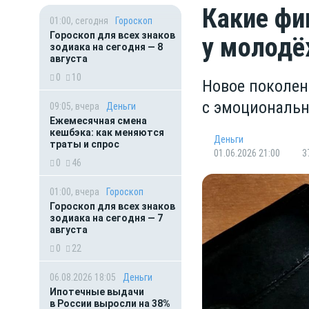
Какие фи
01:00, сегодня
Гороскоп
Гороскоп для всех знаков
у молод
зодиака на сегодня — 8
августа
0
10
Новое поколен
с эмоциональн
09:05, вчера
Деньги
Ежемесячная смена
кешбэка: как меняются
Деньги
траты и спрос
01.06.2026 21:00
3
0
46
01:00, вчера
Гороскоп
Гороскоп для всех знаков
зодиака на сегодня — 7
августа
0
22
06.08.2026 18:05
Деньги
Ипотечные выдачи
в России выросли на 38%