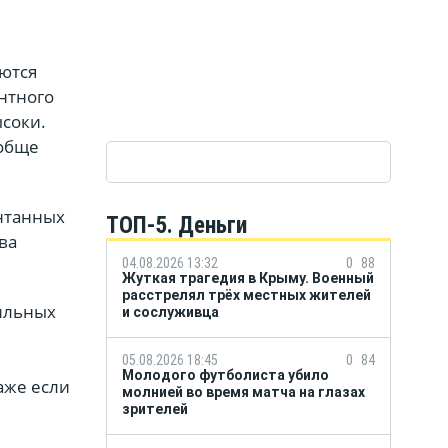
ются
нтного
ысоки.
ообще
онтанных
ТОП-5. Деньги
ва
04.08.2026 13:32
0
88
Жуткая трагедия в Крыму. Военный
расстрелял трёх местных жителей
ильных
и сослуживца
05.08.2026 18:45
0
84
Молодого футболиста убило
аже если
молнией во время матча на глазах
зрителей