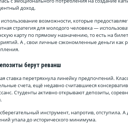
ась с эмоционального потребления на создание капи
ентный доход.
 использование возможности, которые предоставляе
отная стратегия для молодого человека — использова
скую карту по прямому назначению, то есть на биле
иятий. А , свои личные сэкономленные деньги как р
опления.
епозиты берут реванш
ая ставка перетряхнула линейку предпочтений. Клас
ельные счета, ещё недавно считавшиеся консервати
санс. Студенты активно открывают депозиты, соревн
.
сберегательный инструмент, напротив, отступила. А 
ний упала до исторического минимума.