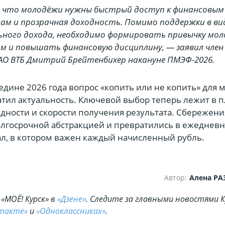
 что молодёжи нужны быстрый доступ к финансовым
м и прозрачная доходность. Помимо поддержки в ви
ного дохода, необходимо формировать привычку мо
ям и повышать финансовую дисциплину, — заявил член
АО ВТБ Дмитрий Брейтенбихер накануне ПМЭФ-2026.
редине 2026 года вопрос «копить или не копить» для
атил актуальность. Ключевой выбор теперь лежит в п
идности и скорости получения результата. Сбережени
олгосрочной абстракцией и превратились в ежеднев
л, в котором важен каждый начисленный рубль.
Автор:
Алена Р
«МОЁ! Курск» в
«Дзене»
. Cледите за главными новостями К
такте»
и
«Одноклассниках»
.