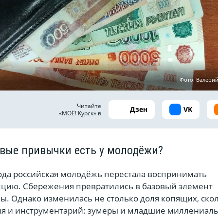
Фото: Валери
Читайте
Дзен
VK
«МОЁ! Курск» в
вые привычки есть у молодёжи?
года российская молодёжь перестала воспринимать
пцию. Сбережения превратились в базовый элемент
ы. Однако изменилась не столько доля копящих, ско
ия и инструментарий: зумеры и младшие миллениал