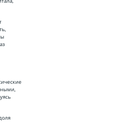
тала,
т
ть,
ты
аз
сические
вными,
уясь
доля