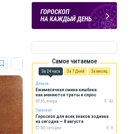
ПОГОДА
ГОРОСКОП
В КУРСКЕ
НА КАЖДЫЙ ДЕНЬ
Самое читаемое
За 24 часа
За 7 Дней
За месяц
Деньги
Ежемесячная смена кешбэка:
как меняются траты и спрос
09:05, вчера
0
42
Гороскоп
Гороскоп для всех знаков зодиака
на сегодня — 8 августа
01:00, сегодня
0
8