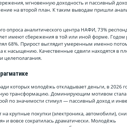
бережения, мгновенную доходность и пассивный дохо
ление на второй план. К таким выводам пришли анал
го опроса аналитического центра НАФИ, 73% респон
 лет имеют сбережения в той или иной форме. Годом
влял 68%. Прирост выглядит умеренным именно потом
ка к насыщению. Качественные сдвиги находятся в пл
 и целеполагания.
прагматике
ради которых молодёжь откладывает деньги, в 2026 г
тную трансформацию. Доминирующим мотивом стала
орой по значимости стимул — пассивный доход и инв
ит на крупные покупки (электроника, автомобили), сни
я» и вовсе сократилась драматически. Молодёжь