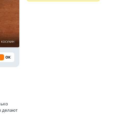
й КОСУХИН
ОК
лько
ы делают