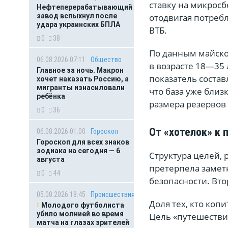
ставку на микрос
Нефтеперерабатывающий
завод вспыхнул после
отодвигая потреб
удара украинских БПЛА
ВТБ.
0
38
По данным майско
06.08.2026 07:11
Общество
в возрасте 18—35
Главное за ночь. Макрон
показатель соста
хочет наказать Россию, а
мигранты изнасиловали
что база уже близ
ребёнка
размера резервов
0
36
От «хотелок» к 
06.08.2026 01:00
Гороскоп
Гороскоп для всех знаков
зодиака на сегодня — 6
Структура целей, 
августа
претерпела заме
0
44
безопасности. Вт
05.08.2026 18:45
Происшествия
Доля тех, кто коп
Молодого футболиста
убило молнией во время
Цель «путешестви
матча на глазах зрителей