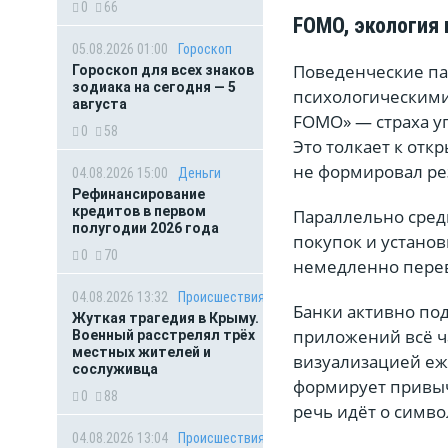
0
66
FOMO, экология
05.08.2026 01:00
Гороскоп
Поведенческие па
Гороскоп для всех знаков
зодиака на сегодня — 5
психологическими
августа
FOMO» — страха уп
0
58
Это толкает к отк
не формировал рез
04.08.2026 15:00
Деньги
Рефинансирование
кредитов в первом
Параллельно сред
полугодии 2026 года
покупок и установ
0
70
немедленно перев
04.08.2026 13:32
Происшествия
Банки активно п
Жуткая трагедия в Крыму.
приложений всё ч
Военный расстрелял трёх
местных жителей и
визуализацией еж
сослуживца
формирует привыч
0
88
речь идёт о симв
04.08.2026 13:04
Происшествия