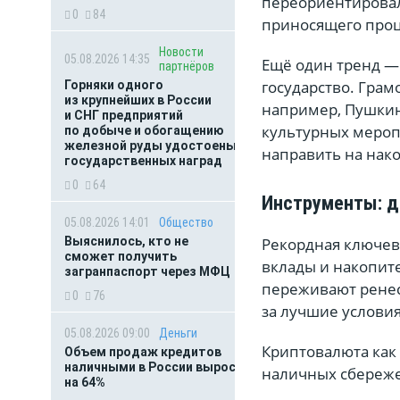
переориентировал
0
84
приносящего проц
Новости
05.08.2026 14:35
Ещё один тренд —
партнёров
государство. Грам
Горняки одного
из крупнейших в России
например, Пушкин
и СНГ предприятий
культурных меропр
по добыче и обогащению
железной руды удостоены
направить на нак
государственных наград
0
64
Инструменты: д
05.08.2026 14:01
Общество
Выяснилось, кто не
Рекордная ключев
сможет получить
вклады и накопит
загранпаспорт через МФЦ
переживают ренес
0
76
за лучшие условия
05.08.2026 09:00
Деньги
Криптовалюта как 
Объем продаж кредитов
наличными в России вырос
наличных сбереже
на 64%