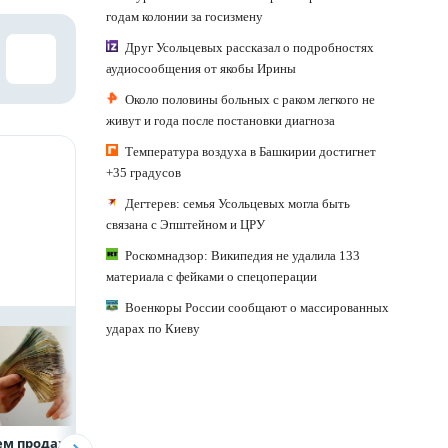
годам колонии за госизмену
Друг Усольцевых рассказал о подробностях
аудиосообщения от якобы Ирины
Около половины больных с раком легкого не
живут и года после постановки диагноза
Температура воздуха в Башкирии достигнет
+35 градусов
Дегтерев: семья Усольцевых могла быть
связана с Эпштейном и ЦРУ
Роскомнадзор: Википедия не удалила 133
материала с фейками о спецоперации
Военкоры России сообщают о массированных
ударах по Киеву
ем продаж
Рефинансирование
ВТБ предоставит 