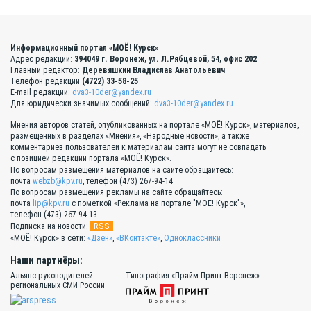
Информационный портал «МОЁ! Курск»
Адрес редакции:
394049 г. Воронеж, ул. Л.Рябцевой, 54, офис 202
Главный редактор:
Деревяшкин Владислав Анатольевич
Телефон редакции
(4722) 33-58-25
E-mail редакции:
dva3-10der@yandex.ru
Для юридически значимых сообщений:
dva3-10der@yandex.ru
Мнения авторов статей, опубликованных на портале «МОЁ! Курск», материалов,
размещённых в разделах «Мнения», «Народные новости», а также
комментариев пользователей к материалам сайта могут не совпадать
с позицией редакции портала «МОЁ! Курск».
По вопросам размещения материалов на сайте обращайтесь:
почта
webzb@kpv.ru
, телефон (473) 267-94-14
По вопросам размещения рекламы на сайте обращайтесь:
почта
lip@kpv.ru
с пометкой «Реклама на портале "МОЁ! Курск"»,
телефон (473) 267-94-13
RSS
Подписка на новости:
«МОЁ! Курск» в сети:
«Дзен»
,
«ВКонтакте»
,
Одноклассники
Наши партнёры:
Альянс руководителей
Типография «Прайм Принт Воронеж»
региональных СМИ России