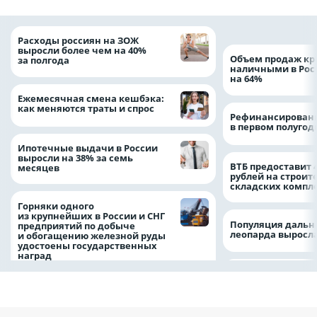
Расходы россиян на ЗОЖ
выросли более чем на 40%
Объем продаж кр
за полгода
наличными в Рос
на 64%
Ежемесячная смена кешбэка:
как меняются траты и спрос
Рефинансировани
в первом полугоди
Ипотечные выдачи в России
выросли на 38% за семь
ВТБ предоставит 
месяцев
рублей на строит
складских компл
Горняки одного
из крупнейших в России и СНГ
Популяция дальн
предприятий по добыче
леопарда выросла
и обогащению железной руды
удостоены государственных
наград