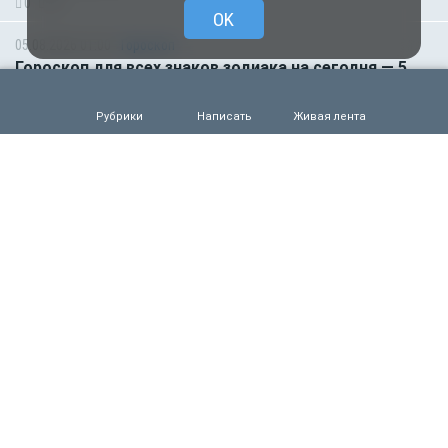
0
50
OK
05.08.2026 01:00
Гороскоп
Гороскоп для всех знаков зодиака на сегодня — 5
августа
0
46
Рубрики
Написать
Живая лента
04.08.2026 15:00
Деньги
Рефинансирование кредитов в первом полугодии
2026 года
0
56
04.08.2026 13:32
Происшествия
Жуткая трагедия в Крыму. Военный расстрелял
трёх местных жителей и сослуживца
0
70
04.08.2026 13:04
Происшествия
Что известно о страшной атаке ВСУ на
Подмосковье: погибли пять человек