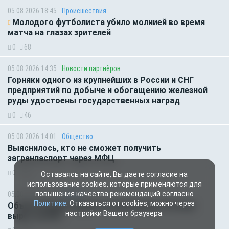
05.08.2026 18:45
Происшествия
Молодого футболиста убило молнией во время
матча на глазах зрителей
0
68
05.08.2026 14:35
Новости партнёров
Горняки одного из крупнейших в России и СНГ
предприятий по добыче и обогащению железной
руды удостоены государственных наград
0
46
05.08.2026 14:01
Общество
Выяснилось, кто не сможет получить
загранпаспорт через МФЦ
0
62
Оставаясь на сайте, Вы даете согласие на
использование cookies, которые применяются для
повышения качества рекомендаций согласно
05.08.2026 09:00
Деньги
Политике
. Отказаться от cookies, можно через
Объем продаж кредитов наличными в России
настройки Вашего браузера.
вырос на 64%