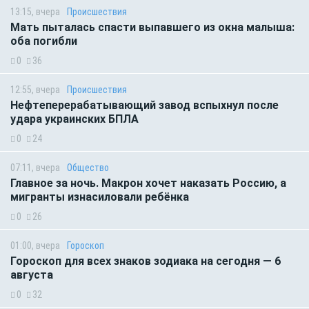
13:15, вчера
Происшествия
Мать пыталась спасти выпавшего из окна малыша:
оба погибли
0
36
12:55, вчера
Происшествия
Нефтеперерабатывающий завод вспыхнул после
удара украинских БПЛА
0
24
07:11, вчера
Общество
Главное за ночь. Макрон хочет наказать Россию, а
мигранты изнасиловали ребёнка
0
26
01:00, вчера
Гороскоп
Гороскоп для всех знаков зодиака на сегодня — 6
августа
0
32