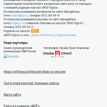
размещённых в разделах «Мнения», «Народные новости», а также
комментариев пользователей к материалам сайта могут не совпадать
с позицией редакции портала «МОЁ! Курск».
По вопросам размещения материалов на сайте обращайтесь:
почта
webzb@kpv.ru
, телефон (473) 267-94-14
По вопросам размещения рекламы на сайте обращайтесь:
почта
lip@kpv.ru
с пометкой «Реклама на портале "МОЁ! Курск"»,
телефон (473) 267-94-13
RSS
Подписка на новости:
«МОЁ! Курск» в сети:
«Дзен»
,
«ВКонтакте»
,
Одноклассники
Наши партнёры:
Альянс руководителей
Типография «Прайм Принт Воронеж»
региональных СМИ России
Новости Курска и Курской области сегодня
Сад и огород весной: полезные советы
Карта сайта
Работа в команде «МОЁ!»