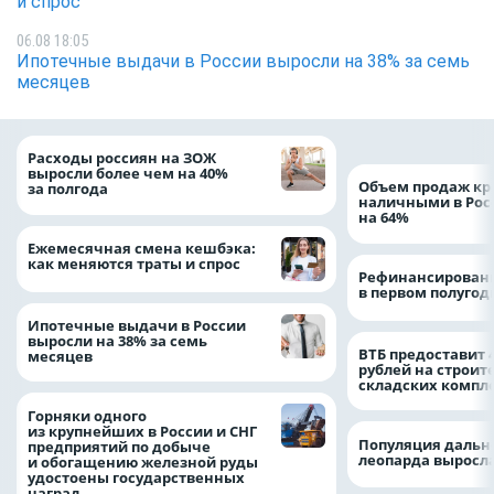
и спрос
06.08 18:05
Ипотечные выдачи в России выросли на 38% за семь
месяцев
Расходы россиян на ЗОЖ
выросли более чем на 40%
Объем продаж кр
за полгода
наличными в Рос
на 64%
Ежемесячная смена кешбэка:
как меняются траты и спрос
Рефинансировани
в первом полугоди
Ипотечные выдачи в России
выросли на 38% за семь
ВТБ предоставит 
месяцев
рублей на строит
складских компл
Горняки одного
из крупнейших в России и СНГ
Популяция дальн
предприятий по добыче
леопарда выросла
и обогащению железной руды
удостоены государственных
наград