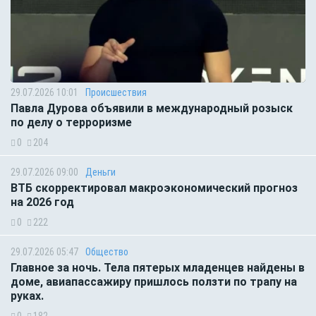
29.07.2026 10:01
Происшествия
Павла Дурова объявили в международный розыск
по делу о терроризме
0
204
29.07.2026 09:00
Деньги
ВТБ скорректировал макроэкономический прогноз
на 2026 год
0
222
29.07.2026 05:47
Общество
Главное за ночь. Тела пятерых младенцев найдены в
доме, авиапассажиру пришлось ползти по трапу на
руках.
0
182